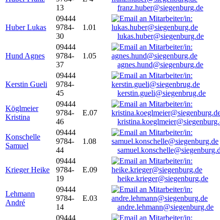
13
franz.huber@siegenburg.de
09444
Huber Lukas
9784-
1.01
30
lukas.huber@siegenburg.de
09444
Hund Agnes
9784-
1.05
37
agnes.hund@siegenburg.de
09444
Kerstin Gueli
9784-
45
kerstin.gueli@siegenbrug.de
09444
Köglmeier
9784-
E.07
Kristina
46
kristina.koeglmeier@siegenburg
09444
Konschelle
9784-
1.08
Samuel
44
samuel.konschelle@siegenburg.
09444
Krieger Heike
9784-
E.09
19
heike.krieger@siegenburg.de
09444
Lehmann
9784-
E.03
André
14
andre.lehmann@siegenburg.de
09444