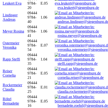
Leukert Eva
9784-
E.05
20
eva.leukert@siegenburg.de
09444
Lindinger
9784-
1.06
Andreas
40
andreas.lindinger@siegenburg.d
09444
Meyer Rosina
9784-
1.06
41
rosina.meyer@siegenburg.de
09444
Ostermeier
9784-
E.07
Veronika
54
veronika.ostermeier@siegenburg
09444
Rapp Steffi
9784-
1.04
35
steffi.rapp@siegenburg.de
09444
Reiser
9784-
E.05
Cornelia
21
cornelia.reiser@siegenburg.de
09444
Rockermeier
9784-
E.01
Claudia
25
claudia.rockermeier@siegenburg
09444
Röhrl
9784-
E.05
Bernadette
16
bernadette.roehrl@siegenburg.de