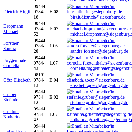
09444
Dietrich Birgit
9784-
E.08
18
birgit.dietrich@siegenburg.de
09444
Dropmann
9784-
E.07
Michael
52
michael.dropmann@siegenburg.
09444
Forstner
9784-
1.06
Sandra
28
sandra.forstner@siegenburg.de
09444
Fuggenthaler
9784-
1.07
Cornelia
43
cornelia.fuggenthaler@siegenbu
08191
Götz Elisabeth
9784-
E.04
13
elisabeth.goetz@siegenburg.de
09444
Gruber
9784-
E.02
Stefanie
12
stefanie.gruber@siegenburg.de
09444
Grüttner
9784-
1.07
Katharina
42
katharina.gruettner@siegenburg.
09444
Huber Franz
9784-
E 4