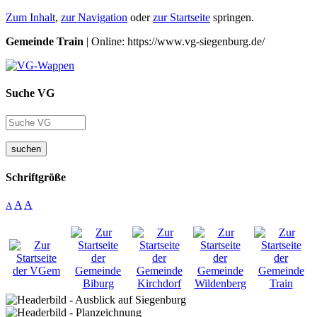
Zum Inhalt
,
zur Navigation
oder
zur Startseite
springen.
Gemeinde Train
| Online: https://www.vg-siegenburg.de/
Suche VG
suchen
Schriftgröße
A
A
A