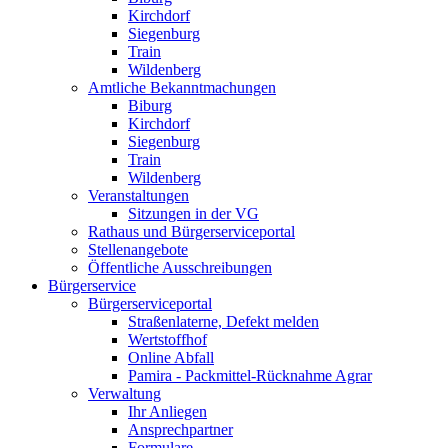
Kirchdorf
Siegenburg
Train
Wildenberg
Amtliche Bekanntmachungen
Biburg
Kirchdorf
Siegenburg
Train
Wildenberg
Veranstaltungen
Sitzungen in der VG
Rathaus und Bürgerserviceportal
Stellenangebote
Öffentliche Ausschreibungen
Bürgerservice
Bürgerserviceportal
Straßenlaterne, Defekt melden
Wertstoffhof
Online Abfall
Pamira - Packmittel-Rücknahme Agrar
Verwaltung
Ihr Anliegen
Ansprechpartner
Formulare