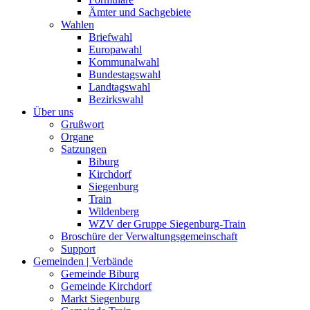
Ämter und Sachgebiete
Wahlen
Briefwahl
Europawahl
Kommunalwahl
Bundestagswahl
Landtagswahl
Bezirkswahl
Über uns
Grußwort
Organe
Satzungen
Biburg
Kirchdorf
Siegenburg
Train
Wildenberg
WZV der Gruppe Siegenburg-Train
Broschüre der Verwaltungsgemeinschaft
Support
Gemeinden | Verbände
Gemeinde Biburg
Gemeinde Kirchdorf
Markt Siegenburg