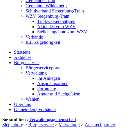
Gemeinde Train
Gemeinde Wildenberg
Schulverband Siegenburg-Train
WZV Siegenburg-Train
Trinkwasseranalysen
Aktuelles vom WZV
Stellenangebote vom WZV
Verbände
ILE-Zugehörigkeit
Startseite
Aktuelles
Bürgerservice
Bürgerserviceportal
Verwaltung
Ihr Anliegen
Ansprechpartner
Formulare
Ämter und Sachgebiete
Wahlen
Über uns
Gemeinden | Verbände
Sie sind hier:
Verwaltungsgemeinschaft
Siegenburg
>
Bürgerservice
>
Verwaltung
>
Ansprechpartner