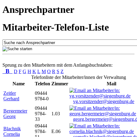
Ansprechpartner
Mitarbeiter-Telefon-Liste
Sprung zu den Mitarbeitern mit dem Anfangsbuchstaben:
B
D
F
G
H
K
L
M
O
R
S
Z
Telefonliste der Mitarbeiter/innen der Verwaltung
Name
Telefon
Zimmer
Mail
Zeitler
09444
Gerhard
9784-0
vg.vorsitzender@siegenburg.de
09444
Bergermeier
9784-
1.03
Georg
33
georg.bergermeier@siegenburg.
09444
Blachnik
9784-
E.06
Cornelia
51
cornelia.blachnik@siegenburg.d