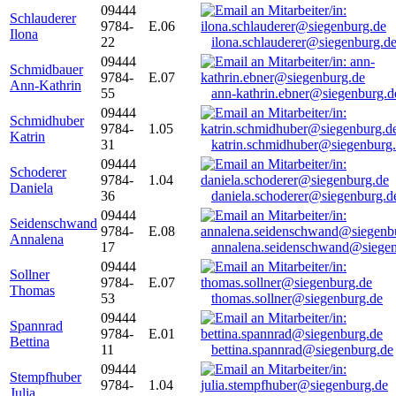
09444
Schlauderer
9784-
E.06
Ilona
22
ilona.schlauderer@siegenburg.d
09444
Schmidbauer
9784-
E.07
Ann-Kathrin
55
ann-kathrin.ebner@siegenburg.d
09444
Schmidhuber
9784-
1.05
Katrin
31
katrin.schmidhuber@siegenburg
09444
Schoderer
9784-
1.04
Daniela
36
daniela.schoderer@siegenburg.d
09444
Seidenschwand
9784-
E.08
Annalena
17
annalena.seidenschwand@siegen
09444
Sollner
9784-
E.07
Thomas
53
thomas.sollner@siegenburg.de
09444
Spannrad
9784-
E.01
Bettina
11
bettina.spannrad@siegenburg.de
09444
Stempfhuber
9784-
1.04
Julia