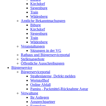
Kirchdorf
Siegenburg
Train
Wildenberg
Amtliche Bekanntmachungen
Biburg
Kirchdorf
Siegenburg
Train
Wildenberg
Veranstaltungen
Sitzungen in der VG
Rathaus und Bürgerserviceportal
Stellenangebote
Öffentliche Ausschreibungen
Bürgerservice
Bürgerserviceportal
Straßenlaterne, Defekt melden
Wertstoffhof
Online Abfall
Pamira - Packmittel-Rücknahme Agrar
Verwaltung
Ihr Anliegen
Ansprechpartner
Formulare