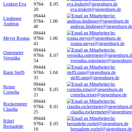
Leukert Eva
9784-
E.05
20
eva.leukert@siegenburg.de
09444
Lindinger
9784-
1.06
Andreas
40
andreas.lindinger@siegenburg.d
09444
Meyer Rosina
9784-
1.06
41
rosina.meyer@siegenburg.de
09444
Ostermeier
9784-
E.07
Veronika
54
veronika.ostermeier@siegenburg
09444
Rapp Steffi
9784-
1.04
35
steffi.rapp@siegenburg.de
09444
Reiser
9784-
E.05
Cornelia
21
cornelia.reiser@siegenburg.de
09444
Rockermeier
9784-
E.01
Claudia
25
claudia.rockermeier@siegenburg
09444
Röhrl
9784-
E.05
Bernadette
16
bernadette.roehrl@siegenburg.de