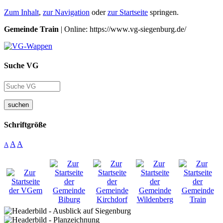
Zum Inhalt
,
zur Navigation
oder
zur Startseite
springen.
Gemeinde Train
| Online: https://www.vg-siegenburg.de/
Suche VG
suchen
Schriftgröße
A
A
A