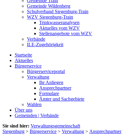
Gemeinde Train
Gemeinde Wildenberg
Schulverband Siegenburg-Train
WZV Siegenburg-Train
Trinkwasseranalysen
Aktuelles vom WZV
Stellenangebote vom WZV
Verbände
ILE-Zugehörigkeit
Startseite
Aktuelles
Bürgerservice
Bürgerserviceportal
Verwaltung
Ihr Anliegen
Ansprechpartner
Formulare
Ämter und Sachgebiete
Wahlen
Über uns
Gemeinden | Verbände
Sie sind hier:
Verwaltungsgemeinschaft
Siegenburg
>
Bürgerservice
>
Verwaltung
>
Ansprechpartner