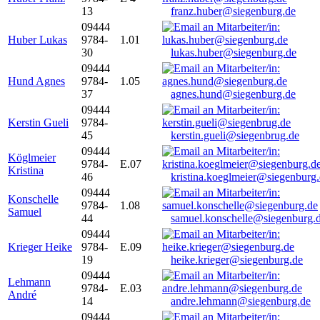
13
franz.huber@siegenburg.de
09444
Huber Lukas
9784-
1.01
30
lukas.huber@siegenburg.de
09444
Hund Agnes
9784-
1.05
37
agnes.hund@siegenburg.de
09444
Kerstin Gueli
9784-
45
kerstin.gueli@siegenbrug.de
09444
Köglmeier
9784-
E.07
Kristina
46
kristina.koeglmeier@siegenburg
09444
Konschelle
9784-
1.08
Samuel
44
samuel.konschelle@siegenburg.
09444
Krieger Heike
9784-
E.09
19
heike.krieger@siegenburg.de
09444
Lehmann
9784-
E.03
André
14
andre.lehmann@siegenburg.de
09444