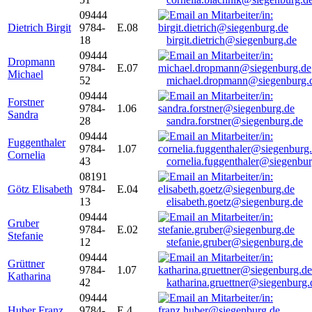
09444
Dietrich Birgit
9784-
E.08
18
birgit.dietrich@siegenburg.de
09444
Dropmann
9784-
E.07
Michael
52
michael.dropmann@siegenburg.
09444
Forstner
9784-
1.06
Sandra
28
sandra.forstner@siegenburg.de
09444
Fuggenthaler
9784-
1.07
Cornelia
43
cornelia.fuggenthaler@siegenbu
08191
Götz Elisabeth
9784-
E.04
13
elisabeth.goetz@siegenburg.de
09444
Gruber
9784-
E.02
Stefanie
12
stefanie.gruber@siegenburg.de
09444
Grüttner
9784-
1.07
Katharina
42
katharina.gruettner@siegenburg.
09444
Huber Franz
9784-
E 4