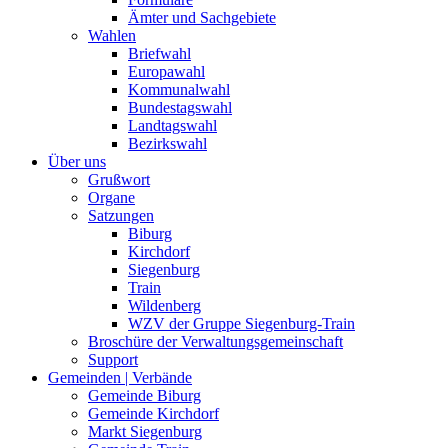
Ämter und Sachgebiete
Wahlen
Briefwahl
Europawahl
Kommunalwahl
Bundestagswahl
Landtagswahl
Bezirkswahl
Über uns
Grußwort
Organe
Satzungen
Biburg
Kirchdorf
Siegenburg
Train
Wildenberg
WZV der Gruppe Siegenburg-Train
Broschüre der Verwaltungsgemeinschaft
Support
Gemeinden | Verbände
Gemeinde Biburg
Gemeinde Kirchdorf
Markt Siegenburg