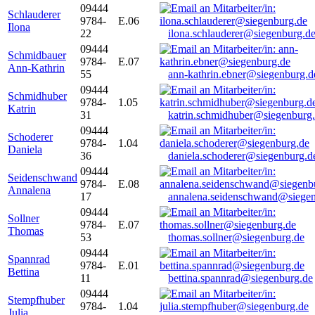
09444
Schlauderer
9784-
E.06
Ilona
22
ilona.schlauderer@siegenburg.d
09444
Schmidbauer
9784-
E.07
Ann-Kathrin
55
ann-kathrin.ebner@siegenburg.d
09444
Schmidhuber
9784-
1.05
Katrin
31
katrin.schmidhuber@siegenburg
09444
Schoderer
9784-
1.04
Daniela
36
daniela.schoderer@siegenburg.d
09444
Seidenschwand
9784-
E.08
Annalena
17
annalena.seidenschwand@siegen
09444
Sollner
9784-
E.07
Thomas
53
thomas.sollner@siegenburg.de
09444
Spannrad
9784-
E.01
Bettina
11
bettina.spannrad@siegenburg.de
09444
Stempfhuber
9784-
1.04
Julia