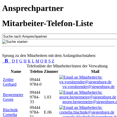
Ansprechpartner
Mitarbeiter-Telefon-Liste
Sprung zu den Mitarbeitern mit dem Anfangsbuchstaben:
B
D
F
G
H
K
L
M
O
R
S
Z
Telefonliste der Mitarbeiter/innen der Verwaltung
Name
Telefon
Zimmer
Mail
Zeitler
09444
Gerhard
9784-0
vg.vorsitzender@siegenburg.de
09444
Bergermeier
9784-
1.03
Georg
33
georg.bergermeier@siegenburg.
09444
Blachnik
9784-
E.06
Cornelia
51
cornelia.blachnik@siegenburg.d