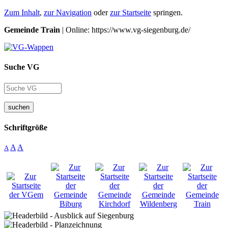
Zum Inhalt
,
zur Navigation
oder
zur Startseite
springen.
Gemeinde Train
| Online: https://www.vg-siegenburg.de/
Suche VG
suchen
Schriftgröße
A
A
A