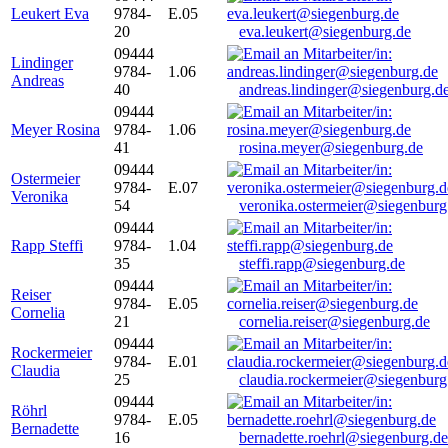
Leukert Eva
9784-
E.05
20
eva.leukert@siegenburg.de
09444
Lindinger
9784-
1.06
Andreas
40
andreas.lindinger@siegenburg.d
09444
Meyer Rosina
9784-
1.06
41
rosina.meyer@siegenburg.de
09444
Ostermeier
9784-
E.07
Veronika
54
veronika.ostermeier@siegenburg
09444
Rapp Steffi
9784-
1.04
35
steffi.rapp@siegenburg.de
09444
Reiser
9784-
E.05
Cornelia
21
cornelia.reiser@siegenburg.de
09444
Rockermeier
9784-
E.01
Claudia
25
claudia.rockermeier@siegenburg
09444
Röhrl
9784-
E.05
Bernadette
16
bernadette.roehrl@siegenburg.de