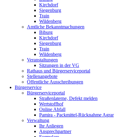
Kirchdorf
Siegenburg
Train
Wildenberg
Amtliche Bekanntmachungen
Biburg
Kirchdorf
Siegenburg
Train
Wildenberg
Veranstaltungen
Sitzungen in der VG
Rathaus und Bürgerserviceportal
Stellenangebote
Öffentliche Ausschreibungen
Bürgerservice
Bürgerserviceportal
Straßenlaterne, Defekt melden
Wertstoffhof
Online Abfall
Pamira - Packmittel-Rücknahme Agrar
Verwaltung
Ihr Anliegen
Ansprechpartner
Formulare