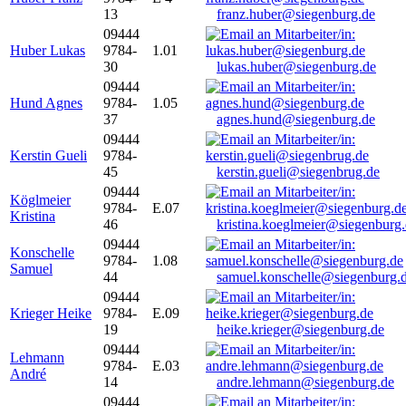
13
franz.huber@siegenburg.de
09444
Huber Lukas
9784-
1.01
30
lukas.huber@siegenburg.de
09444
Hund Agnes
9784-
1.05
37
agnes.hund@siegenburg.de
09444
Kerstin Gueli
9784-
45
kerstin.gueli@siegenbrug.de
09444
Köglmeier
9784-
E.07
Kristina
46
kristina.koeglmeier@siegenburg
09444
Konschelle
9784-
1.08
Samuel
44
samuel.konschelle@siegenburg.
09444
Krieger Heike
9784-
E.09
19
heike.krieger@siegenburg.de
09444
Lehmann
9784-
E.03
André
14
andre.lehmann@siegenburg.de
09444