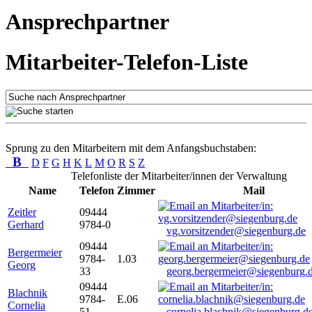
Ansprechpartner
Mitarbeiter-Telefon-Liste
Sprung zu den Mitarbeitern mit dem Anfangsbuchstaben:
B
D
F
G
H
K
L
M
O
R
S
Z
Telefonliste der Mitarbeiter/innen der Verwaltung
Name
Telefon
Zimmer
Mail
Zeitler
09444
Gerhard
9784-0
vg.vorsitzender@siegenburg.de
09444
Bergermeier
9784-
1.03
Georg
33
georg.bergermeier@siegenburg.
09444
Blachnik
9784-
E.06
Cornelia
51
cornelia.blachnik@siegenburg.d