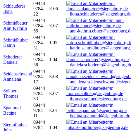
09444
Schlauderer
9784-
E.06
Ilona
22
ilona.schlauderer@siegenburg.d
09444
Schmidbauer
9784-
E.07
Ann-Kathrin
55
ann-kathrin.ebner@siegenburg.d
09444
Schmidhuber
9784-
1.05
Katrin
31
katrin.schmidhuber@siegenburg
09444
Schoderer
9784-
1.04
Daniela
36
daniela.schoderer@siegenburg.d
09444
Seidenschwand
9784-
E.08
Annalena
17
annalena.seidenschwand@siegen
09444
Sollner
9784-
E.07
Thomas
53
thomas.sollner@siegenburg.de
09444
Spannrad
9784-
E.01
Bettina
11
bettina.spannrad@siegenburg.de
09444
Stempfhuber
9784-
1.04
Julia