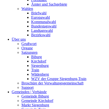
Ämter und Sachgebiete
Wahlen
Briefwahl
Europawahl
Kommunalwahl
Bundestagswahl
Landtagswahl
Bezirkswahl
Über uns
Grußwort
Organe
Satzungen
Biburg
Kirchdorf
Siegenburg
Train
Wildenberg
WZV der Gruppe Siegenburg-Train
Broschüre der Verwaltungsgemeinschaft
Support
Gemeinden | Verbände
Gemeinde Biburg
Gemeinde Kirchdorf
Markt Siegenburg