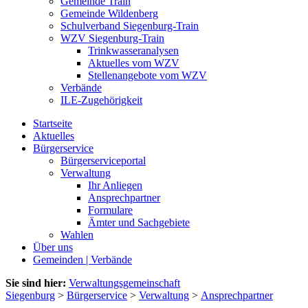
Gemeinde Train
Gemeinde Wildenberg
Schulverband Siegenburg-Train
WZV Siegenburg-Train
Trinkwasseranalysen
Aktuelles vom WZV
Stellenangebote vom WZV
Verbände
ILE-Zugehörigkeit
Startseite
Aktuelles
Bürgerservice
Bürgerserviceportal
Verwaltung
Ihr Anliegen
Ansprechpartner
Formulare
Ämter und Sachgebiete
Wahlen
Über uns
Gemeinden | Verbände
Sie sind hier:
Verwaltungsgemeinschaft
Siegenburg
>
Bürgerservice
>
Verwaltung
>
Ansprechpartner