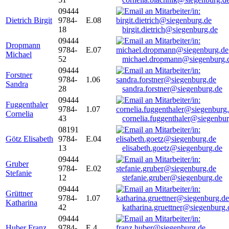
09444
Dietrich Birgit
9784-
E.08
18
birgit.dietrich@siegenburg.de
09444
Dropmann
9784-
E.07
Michael
52
michael.dropmann@siegenburg.
09444
Forstner
9784-
1.06
Sandra
28
sandra.forstner@siegenburg.de
09444
Fuggenthaler
9784-
1.07
Cornelia
43
cornelia.fuggenthaler@siegenbu
08191
Götz Elisabeth
9784-
E.04
13
elisabeth.goetz@siegenburg.de
09444
Gruber
9784-
E.02
Stefanie
12
stefanie.gruber@siegenburg.de
09444
Grüttner
9784-
1.07
Katharina
42
katharina.gruettner@siegenburg.
09444
Huber Franz
9784-
E 4