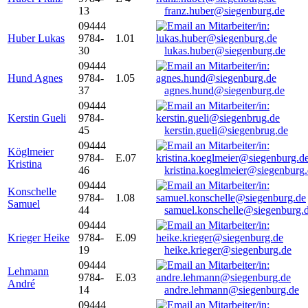
13
franz.huber@siegenburg.de
09444
Huber Lukas
9784-
1.01
30
lukas.huber@siegenburg.de
09444
Hund Agnes
9784-
1.05
37
agnes.hund@siegenburg.de
09444
Kerstin Gueli
9784-
45
kerstin.gueli@siegenbrug.de
09444
Köglmeier
9784-
E.07
Kristina
46
kristina.koeglmeier@siegenburg
09444
Konschelle
9784-
1.08
Samuel
44
samuel.konschelle@siegenburg.
09444
Krieger Heike
9784-
E.09
19
heike.krieger@siegenburg.de
09444
Lehmann
9784-
E.03
André
14
andre.lehmann@siegenburg.de
09444