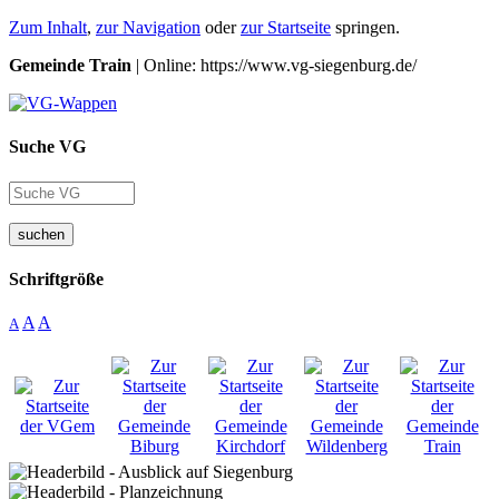
Zum Inhalt
,
zur Navigation
oder
zur Startseite
springen.
Gemeinde Train
| Online: https://www.vg-siegenburg.de/
Suche VG
suchen
Schriftgröße
A
A
A