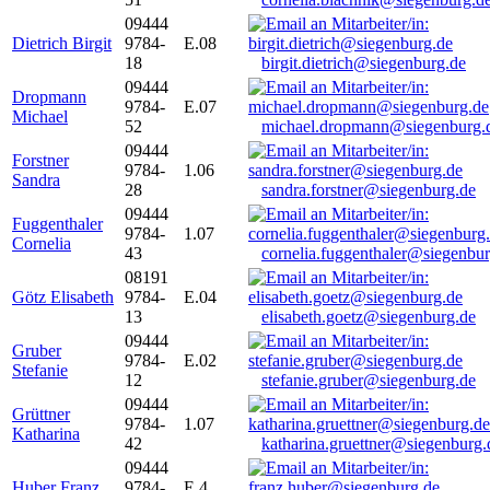
09444
Dietrich Birgit
9784-
E.08
18
birgit.dietrich@siegenburg.de
09444
Dropmann
9784-
E.07
Michael
52
michael.dropmann@siegenburg.
09444
Forstner
9784-
1.06
Sandra
28
sandra.forstner@siegenburg.de
09444
Fuggenthaler
9784-
1.07
Cornelia
43
cornelia.fuggenthaler@siegenbu
08191
Götz Elisabeth
9784-
E.04
13
elisabeth.goetz@siegenburg.de
09444
Gruber
9784-
E.02
Stefanie
12
stefanie.gruber@siegenburg.de
09444
Grüttner
9784-
1.07
Katharina
42
katharina.gruettner@siegenburg.
09444
Huber Franz
9784-
E 4