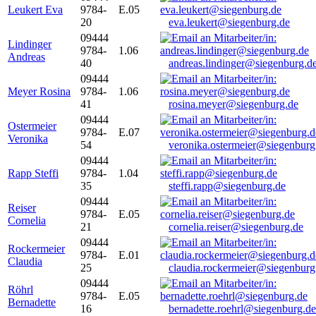
Leukert Eva
9784-
E.05
20
eva.leukert@siegenburg.de
09444
Lindinger
9784-
1.06
Andreas
40
andreas.lindinger@siegenburg.d
09444
Meyer Rosina
9784-
1.06
41
rosina.meyer@siegenburg.de
09444
Ostermeier
9784-
E.07
Veronika
54
veronika.ostermeier@siegenburg
09444
Rapp Steffi
9784-
1.04
35
steffi.rapp@siegenburg.de
09444
Reiser
9784-
E.05
Cornelia
21
cornelia.reiser@siegenburg.de
09444
Rockermeier
9784-
E.01
Claudia
25
claudia.rockermeier@siegenburg
09444
Röhrl
9784-
E.05
Bernadette
16
bernadette.roehrl@siegenburg.de