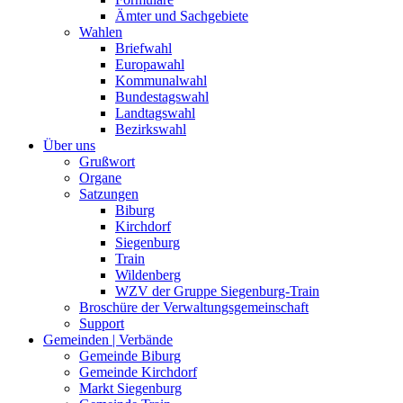
Ämter und Sachgebiete
Wahlen
Briefwahl
Europawahl
Kommunalwahl
Bundestagswahl
Landtagswahl
Bezirkswahl
Über uns
Grußwort
Organe
Satzungen
Biburg
Kirchdorf
Siegenburg
Train
Wildenberg
WZV der Gruppe Siegenburg-Train
Broschüre der Verwaltungsgemeinschaft
Support
Gemeinden | Verbände
Gemeinde Biburg
Gemeinde Kirchdorf
Markt Siegenburg