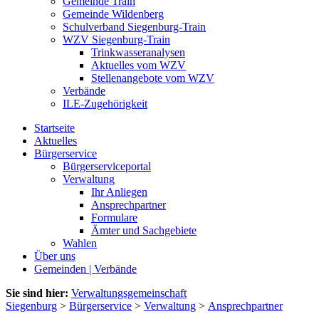
Gemeinde Train
Gemeinde Wildenberg
Schulverband Siegenburg-Train
WZV Siegenburg-Train
Trinkwasseranalysen
Aktuelles vom WZV
Stellenangebote vom WZV
Verbände
ILE-Zugehörigkeit
Startseite
Aktuelles
Bürgerservice
Bürgerserviceportal
Verwaltung
Ihr Anliegen
Ansprechpartner
Formulare
Ämter und Sachgebiete
Wahlen
Über uns
Gemeinden | Verbände
Sie sind hier:
Verwaltungsgemeinschaft
Siegenburg
>
Bürgerservice
>
Verwaltung
>
Ansprechpartner