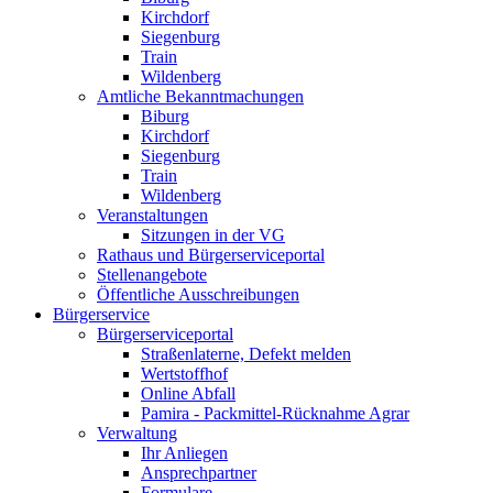
Kirchdorf
Siegenburg
Train
Wildenberg
Amtliche Bekanntmachungen
Biburg
Kirchdorf
Siegenburg
Train
Wildenberg
Veranstaltungen
Sitzungen in der VG
Rathaus und Bürgerserviceportal
Stellenangebote
Öffentliche Ausschreibungen
Bürgerservice
Bürgerserviceportal
Straßenlaterne, Defekt melden
Wertstoffhof
Online Abfall
Pamira - Packmittel-Rücknahme Agrar
Verwaltung
Ihr Anliegen
Ansprechpartner
Formulare