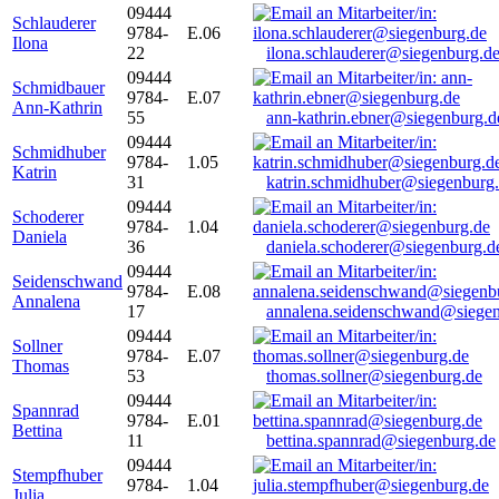
09444
Schlauderer
9784-
E.06
Ilona
22
ilona.schlauderer@siegenburg.d
09444
Schmidbauer
9784-
E.07
Ann-Kathrin
55
ann-kathrin.ebner@siegenburg.d
09444
Schmidhuber
9784-
1.05
Katrin
31
katrin.schmidhuber@siegenburg
09444
Schoderer
9784-
1.04
Daniela
36
daniela.schoderer@siegenburg.d
09444
Seidenschwand
9784-
E.08
Annalena
17
annalena.seidenschwand@siegen
09444
Sollner
9784-
E.07
Thomas
53
thomas.sollner@siegenburg.de
09444
Spannrad
9784-
E.01
Bettina
11
bettina.spannrad@siegenburg.de
09444
Stempfhuber
9784-
1.04
Julia