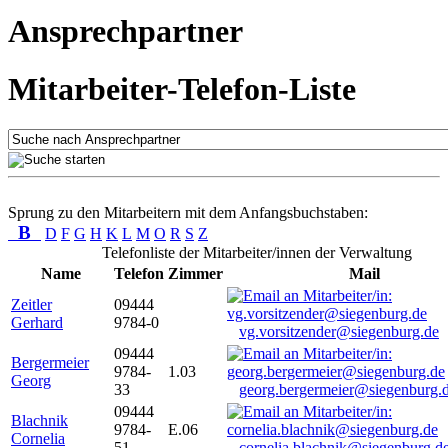
Ansprechpartner
Mitarbeiter-Telefon-Liste
Sprung zu den Mitarbeitern mit dem Anfangsbuchstaben:
B
D
F
G
H
K
L
M
O
R
S
Z
Telefonliste der Mitarbeiter/innen der Verwaltung
Name
Telefon
Zimmer
Mail
Zeitler
09444
Gerhard
9784-0
vg.vorsitzender@siegenburg.de
09444
Bergermeier
9784-
1.03
Georg
33
georg.bergermeier@siegenburg.
09444
Blachnik
9784-
E.06
Cornelia
51
cornelia.blachnik@siegenburg.d