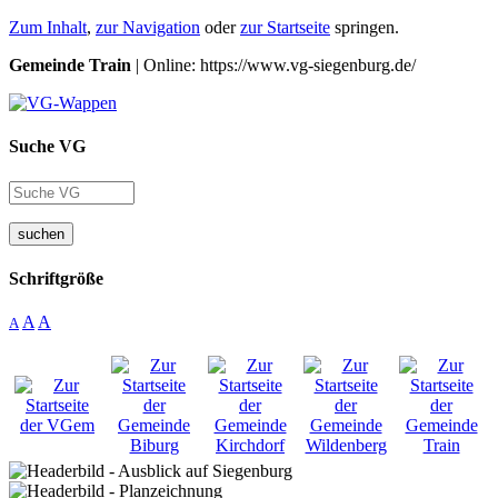
Zum Inhalt
,
zur Navigation
oder
zur Startseite
springen.
Gemeinde Train
| Online: https://www.vg-siegenburg.de/
Suche VG
suchen
Schriftgröße
A
A
A