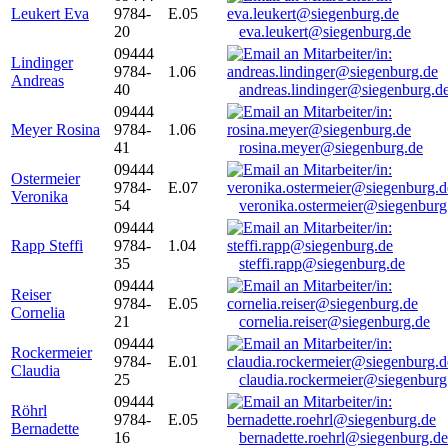
Leukert Eva
9784-
E.05
20
eva.leukert@siegenburg.de
09444
Lindinger
9784-
1.06
Andreas
40
andreas.lindinger@siegenburg.d
09444
Meyer Rosina
9784-
1.06
41
rosina.meyer@siegenburg.de
09444
Ostermeier
9784-
E.07
Veronika
54
veronika.ostermeier@siegenburg
09444
Rapp Steffi
9784-
1.04
35
steffi.rapp@siegenburg.de
09444
Reiser
9784-
E.05
Cornelia
21
cornelia.reiser@siegenburg.de
09444
Rockermeier
9784-
E.01
Claudia
25
claudia.rockermeier@siegenburg
09444
Röhrl
9784-
E.05
Bernadette
16
bernadette.roehrl@siegenburg.de