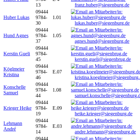
13
franz.huber@siegenburg.de
09444
Huber Lukas
9784-
1.01
30
lukas.huber@siegenburg.de
09444
Hund Agnes
9784-
1.05
37
agnes.hund@siegenburg.de
09444
Kerstin Gueli
9784-
45
kerstin.gueli@siegenbrug.de
09444
Köglmeier
9784-
E.07
Kristina
46
kristina.koeglmeier@siegenburg
09444
Konschelle
9784-
1.08
Samuel
44
samuel.konschelle@siegenburg.
09444
Krieger Heike
9784-
E.09
19
heike.krieger@siegenburg.de
09444
Lehmann
9784-
E.03
André
14
andre.lehmann@siegenburg.de
09444