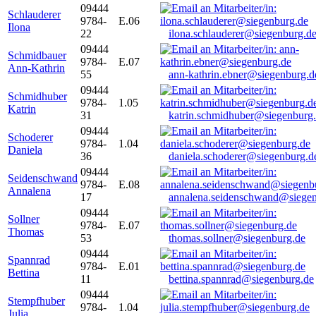
09444
Schlauderer
9784-
E.06
Ilona
22
ilona.schlauderer@siegenburg.d
09444
Schmidbauer
9784-
E.07
Ann-Kathrin
55
ann-kathrin.ebner@siegenburg.d
09444
Schmidhuber
9784-
1.05
Katrin
31
katrin.schmidhuber@siegenburg
09444
Schoderer
9784-
1.04
Daniela
36
daniela.schoderer@siegenburg.d
09444
Seidenschwand
9784-
E.08
Annalena
17
annalena.seidenschwand@siegen
09444
Sollner
9784-
E.07
Thomas
53
thomas.sollner@siegenburg.de
09444
Spannrad
9784-
E.01
Bettina
11
bettina.spannrad@siegenburg.de
09444
Stempfhuber
9784-
1.04
Julia