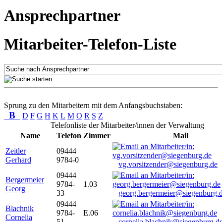
Ansprechpartner
Mitarbeiter-Telefon-Liste
Sprung zu den Mitarbeitern mit dem Anfangsbuchstaben:
B
D
F
G
H
K
L
M
O
R
S
Z
Telefonliste der Mitarbeiter/innen der Verwaltung
Name
Telefon
Zimmer
Mail
Zeitler
09444
Gerhard
9784-0
vg.vorsitzender@siegenburg.de
09444
Bergermeier
9784-
1.03
Georg
33
georg.bergermeier@siegenburg.
09444
Blachnik
9784-
E.06
Cornelia
51
cornelia.blachnik@siegenburg.d