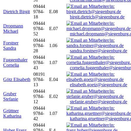
09444
Dietrich Birgit
9784-
E.08
18
birgit.dietrich@siegenburg.de
09444
Dropmann
9784-
E.07
Michael
52
michael.dropmann@siegenburg.
09444
Forstner
9784-
1.06
Sandra
28
sandra.forstner@siegenburg.de
09444
Fuggenthaler
9784-
1.07
Cornelia
43
cornelia.fuggenthaler@siegenbu
08191
Götz Elisabeth
9784-
E.04
13
elisabeth.goetz@siegenburg.de
09444
Gruber
9784-
E.02
Stefanie
12
stefanie.gruber@siegenburg.de
09444
Grüttner
9784-
1.07
Katharina
42
katharina.gruettner@siegenburg.
09444
Huber Franz
9784-
E 4