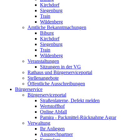
Kirchdorf
Siegenburg
Train
Wildenberg
Amtliche Bekanntmachungen
Biburg
Kirchdorf
Siegenburg
Train
Wildenberg
Veranstaltungen
Sitzungen in der VG
Rathaus und Bürgerserviceportal
Stellenangebote
Öffentliche Ausschreibungen
Bürgerservice
Bürgerserviceportal
Straßenlaterne, Defekt melden
Wertstoffhof
Online Abfall
Pamira - Packmittel-Rücknahme Agrar
Verwaltung
Ihr Anliegen
Ansprechpartner
Formulare