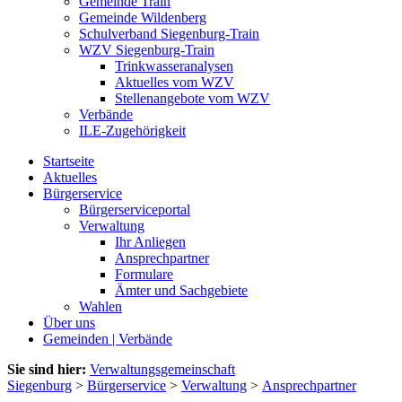
Gemeinde Train
Gemeinde Wildenberg
Schulverband Siegenburg-Train
WZV Siegenburg-Train
Trinkwasseranalysen
Aktuelles vom WZV
Stellenangebote vom WZV
Verbände
ILE-Zugehörigkeit
Startseite
Aktuelles
Bürgerservice
Bürgerserviceportal
Verwaltung
Ihr Anliegen
Ansprechpartner
Formulare
Ämter und Sachgebiete
Wahlen
Über uns
Gemeinden | Verbände
Sie sind hier:
Verwaltungsgemeinschaft
Siegenburg
>
Bürgerservice
>
Verwaltung
>
Ansprechpartner