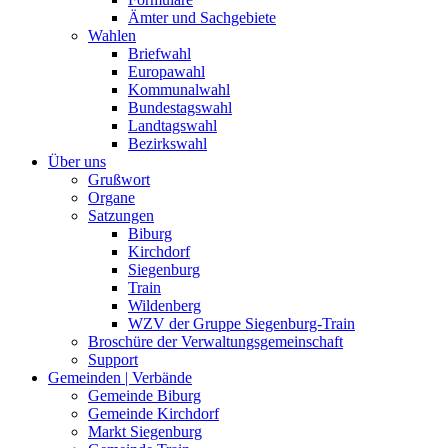
Ämter und Sachgebiete
Wahlen
Briefwahl
Europawahl
Kommunalwahl
Bundestagswahl
Landtagswahl
Bezirkswahl
Über uns
Grußwort
Organe
Satzungen
Biburg
Kirchdorf
Siegenburg
Train
Wildenberg
WZV der Gruppe Siegenburg-Train
Broschüre der Verwaltungsgemeinschaft
Support
Gemeinden | Verbände
Gemeinde Biburg
Gemeinde Kirchdorf
Markt Siegenburg