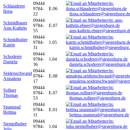
09444
Schlauderer
9784-
E.06
Ilona
22
ilona.schlauderer@siegenburg.d
09444
Schmidbauer
9784-
E.07
Ann-Kathrin
55
ann-kathrin.ebner@siegenburg.d
09444
Schmidhuber
9784-
1.05
Katrin
31
katrin.schmidhuber@siegenburg
09444
Schoderer
9784-
1.04
Daniela
36
daniela.schoderer@siegenburg.d
09444
Seidenschwand
9784-
E.08
Annalena
17
annalena.seidenschwand@siegen
09444
Sollner
9784-
E.07
Thomas
53
thomas.sollner@siegenburg.de
09444
Spannrad
9784-
E.01
Bettina
11
bettina.spannrad@siegenburg.de
09444
Stempfhuber
9784-
1.04
Julia