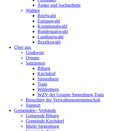
Ämter und Sachgebiete
Wahlen
Briefwahl
Europawahl
Kommunalwahl
Bundestagswahl
Landtagswahl
Bezirkswahl
Über uns
Grußwort
Organe
Satzungen
Biburg
Kirchdorf
Siegenburg
Train
Wildenberg
WZV der Gruppe Siegenburg-Train
Broschüre der Verwaltungsgemeinschaft
Support
Gemeinden | Verbände
Gemeinde Biburg
Gemeinde Kirchdorf
Markt Siegenburg