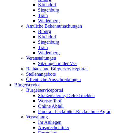
Kirchdorf
Siegenburg
Train
Wildenberg
Amtliche Bekanntmachungen
Biburg
Kirchdorf
Siegenburg
Train
Wildenberg
Veranstaltungen
Sitzungen in der VG
Rathaus und Bürgerserviceportal
Stellenangebote
Öffentliche Ausschreibungen
Bürgerservice
Bürgerserviceportal
Straßenlaterne, Defekt melden
Wertstoffhof
Online Abfall
Pamira - Packmittel-Rücknahme Agrar
Verwaltung
Ihr Anliegen
Ansprechpartner
Formulare