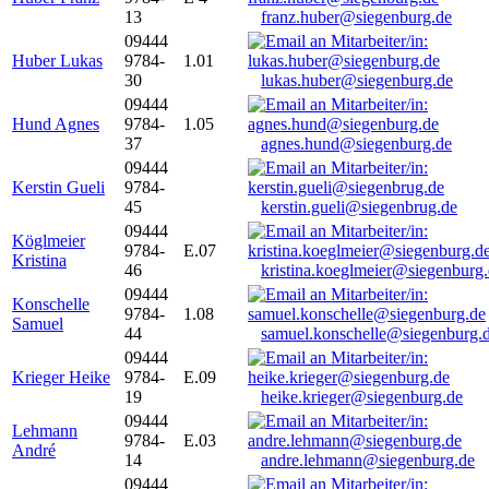
13
franz.huber@siegenburg.de
09444
Huber Lukas
9784-
1.01
30
lukas.huber@siegenburg.de
09444
Hund Agnes
9784-
1.05
37
agnes.hund@siegenburg.de
09444
Kerstin Gueli
9784-
45
kerstin.gueli@siegenbrug.de
09444
Köglmeier
9784-
E.07
Kristina
46
kristina.koeglmeier@siegenburg
09444
Konschelle
9784-
1.08
Samuel
44
samuel.konschelle@siegenburg.
09444
Krieger Heike
9784-
E.09
19
heike.krieger@siegenburg.de
09444
Lehmann
9784-
E.03
André
14
andre.lehmann@siegenburg.de
09444