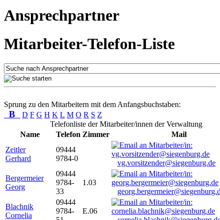
Ansprechpartner
Mitarbeiter-Telefon-Liste
Sprung zu den Mitarbeitern mit dem Anfangsbuchstaben:
B
D
F
G
H
K
L
M
O
R
S
Z
Telefonliste der Mitarbeiter/innen der Verwaltung
Name
Telefon
Zimmer
Mail
Zeitler
09444
Gerhard
9784-0
vg.vorsitzender@siegenburg.de
09444
Bergermeier
9784-
1.03
Georg
33
georg.bergermeier@siegenburg.
09444
Blachnik
9784-
E.06
Cornelia
51
cornelia.blachnik@siegenburg.d