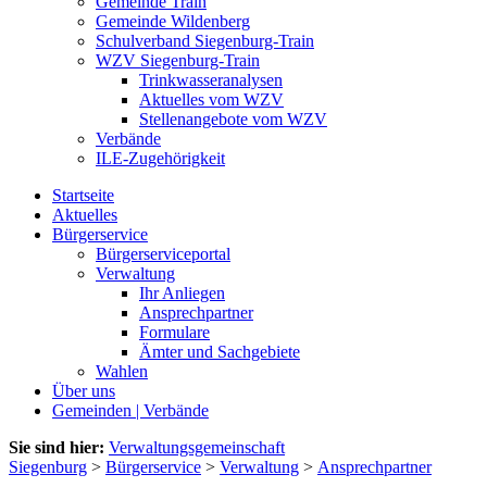
Gemeinde Train
Gemeinde Wildenberg
Schulverband Siegenburg-Train
WZV Siegenburg-Train
Trinkwasseranalysen
Aktuelles vom WZV
Stellenangebote vom WZV
Verbände
ILE-Zugehörigkeit
Startseite
Aktuelles
Bürgerservice
Bürgerserviceportal
Verwaltung
Ihr Anliegen
Ansprechpartner
Formulare
Ämter und Sachgebiete
Wahlen
Über uns
Gemeinden | Verbände
Sie sind hier:
Verwaltungsgemeinschaft
Siegenburg
>
Bürgerservice
>
Verwaltung
>
Ansprechpartner