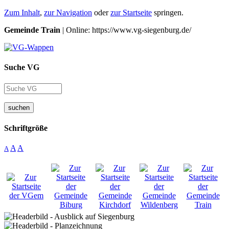
Zum Inhalt
,
zur Navigation
oder
zur Startseite
springen.
Gemeinde Train
| Online: https://www.vg-siegenburg.de/
Suche VG
suchen
Schriftgröße
A
A
A