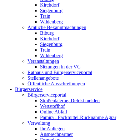
Kirchdorf
Siegenburg
Train
Wildenberg
Amtliche Bekanntmachungen
Biburg
Kirchdorf
Siegenburg
Train
Wildenberg
Veranstaltungen
Sitzungen in der VG
Rathaus und Bürgerserviceportal
Stellenangebote
Öffentliche Ausschreibungen
Bürgerservice
Bürgerserviceportal
Straßenlaterne, Defekt melden
Wertstoffhof
Online Abfall
Pamira - Packmittel-Rücknahme Agrar
Verwaltung
Ihr Anliegen
Ansprechpartner
Formulare