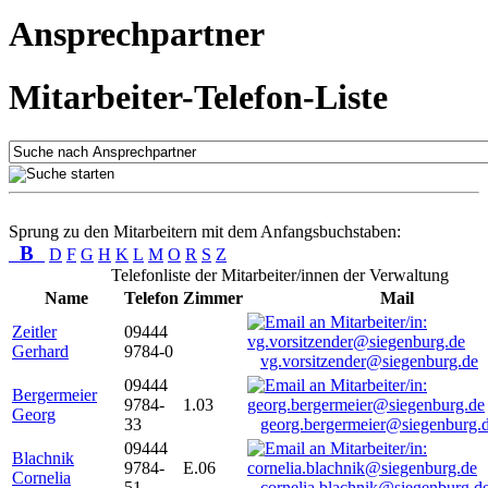
Ansprechpartner
Mitarbeiter-Telefon-Liste
Sprung zu den Mitarbeitern mit dem Anfangsbuchstaben:
B
D
F
G
H
K
L
M
O
R
S
Z
Telefonliste der Mitarbeiter/innen der Verwaltung
Name
Telefon
Zimmer
Mail
Zeitler
09444
Gerhard
9784-0
vg.vorsitzender@siegenburg.de
09444
Bergermeier
9784-
1.03
Georg
33
georg.bergermeier@siegenburg.
09444
Blachnik
9784-
E.06
Cornelia
51
cornelia.blachnik@siegenburg.d