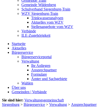
Gemeinde Train
Gemeinde Wildenberg
Schulverband Siegenburg-Train
WZV Siegenburg-Train
Trinkwasseranalysen
Aktuelles vom WZV
Stellenangebote vom WZV
Verbände
ILE-Zugehörigkeit
Startseite
Aktuelles
Bürgerservice
Bürgerserviceportal
Verwaltung
Ihr Anliegen
Ansprechpartner
Formulare
Ämter und Sachgebiete
Wahlen
Über uns
Gemeinden | Verbände
Sie sind hier:
Verwaltungsgemeinschaft
Siegenburg
>
Bürgerservice
>
Verwaltung
>
Ansprechpartner