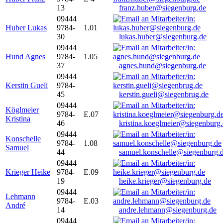
13
franz.huber@siegenburg.de
09444
Huber Lukas
9784-
1.01
30
lukas.huber@siegenburg.de
09444
Hund Agnes
9784-
1.05
37
agnes.hund@siegenburg.de
09444
Kerstin Gueli
9784-
45
kerstin.gueli@siegenbrug.de
09444
Köglmeier
9784-
E.07
Kristina
46
kristina.koeglmeier@siegenburg
09444
Konschelle
9784-
1.08
Samuel
44
samuel.konschelle@siegenburg.
09444
Krieger Heike
9784-
E.09
19
heike.krieger@siegenburg.de
09444
Lehmann
9784-
E.03
André
14
andre.lehmann@siegenburg.de
09444