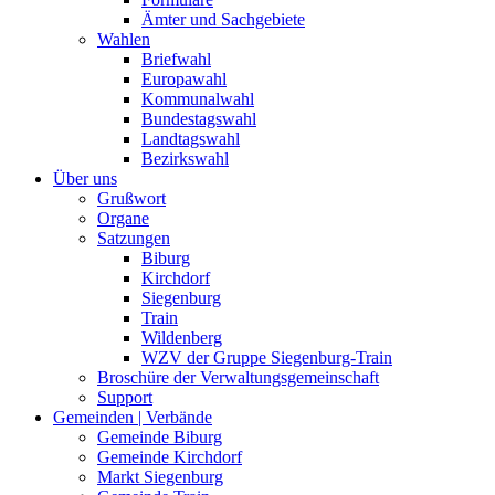
Ämter und Sachgebiete
Wahlen
Briefwahl
Europawahl
Kommunalwahl
Bundestagswahl
Landtagswahl
Bezirkswahl
Über uns
Grußwort
Organe
Satzungen
Biburg
Kirchdorf
Siegenburg
Train
Wildenberg
WZV der Gruppe Siegenburg-Train
Broschüre der Verwaltungsgemeinschaft
Support
Gemeinden | Verbände
Gemeinde Biburg
Gemeinde Kirchdorf
Markt Siegenburg