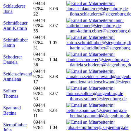
09444
Schlauderer
9784-
E.06
Ilona
22
ilona.schlauderer@siegenburg.d
09444
Schmidbauer
9784-
E.07
Ann-Kathrin
55
ann-kathrin.ebner@siegenburg.d
09444
Schmidhuber
9784-
1.05
Katrin
31
katrin.schmidhuber@siegenburg
09444
Schoderer
9784-
1.04
Daniela
36
daniela.schoderer@siegenburg.d
09444
Seidenschwand
9784-
E.08
Annalena
17
annalena.seidenschwand@siegen
09444
Sollner
9784-
E.07
Thomas
53
thomas.sollner@siegenburg.de
09444
Spannrad
9784-
E.01
Bettina
11
bettina.spannrad@siegenburg.de
09444
Stempfhuber
9784-
1.04
Julia