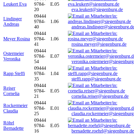
Leukert Eva
9784-
E.05
20
eva.leukert@siegenburg.de
09444
Lindinger
9784-
1.06
Andreas
40
andreas.lindinger@siegenburg.d
09444
Meyer Rosina
9784-
1.06
41
rosina.meyer@siegenburg.de
09444
Ostermeier
9784-
E.07
Veronika
54
veronika.ostermeier@siegenburg
09444
Rapp Steffi
9784-
1.04
35
steffi.rapp@siegenburg.de
09444
Reiser
9784-
E.05
Cornelia
21
cornelia.reiser@siegenburg.de
09444
Rockermeier
9784-
E.01
Claudia
25
claudia.rockermeier@siegenburg
09444
Röhrl
9784-
E.05
Bernadette
16
bernadette.roehrl@siegenburg.de