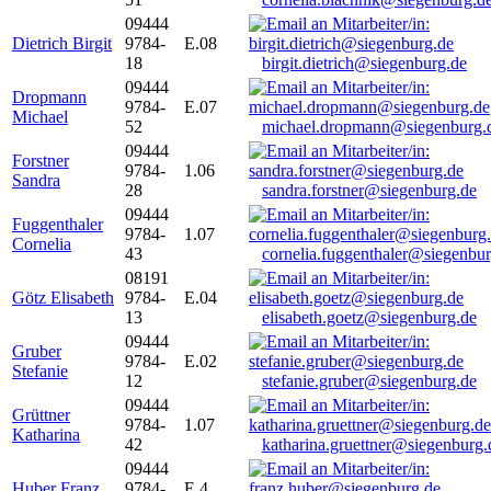
09444
Dietrich Birgit
9784-
E.08
18
birgit.dietrich@siegenburg.de
09444
Dropmann
9784-
E.07
Michael
52
michael.dropmann@siegenburg.
09444
Forstner
9784-
1.06
Sandra
28
sandra.forstner@siegenburg.de
09444
Fuggenthaler
9784-
1.07
Cornelia
43
cornelia.fuggenthaler@siegenbu
08191
Götz Elisabeth
9784-
E.04
13
elisabeth.goetz@siegenburg.de
09444
Gruber
9784-
E.02
Stefanie
12
stefanie.gruber@siegenburg.de
09444
Grüttner
9784-
1.07
Katharina
42
katharina.gruettner@siegenburg.
09444
Huber Franz
9784-
E 4