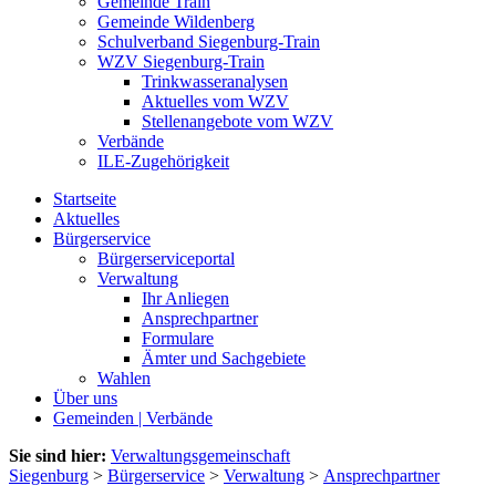
Gemeinde Train
Gemeinde Wildenberg
Schulverband Siegenburg-Train
WZV Siegenburg-Train
Trinkwasseranalysen
Aktuelles vom WZV
Stellenangebote vom WZV
Verbände
ILE-Zugehörigkeit
Startseite
Aktuelles
Bürgerservice
Bürgerserviceportal
Verwaltung
Ihr Anliegen
Ansprechpartner
Formulare
Ämter und Sachgebiete
Wahlen
Über uns
Gemeinden | Verbände
Sie sind hier:
Verwaltungsgemeinschaft
Siegenburg
>
Bürgerservice
>
Verwaltung
>
Ansprechpartner