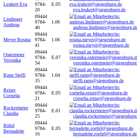
Leukert Eva
9784-
E.05
20
eva.leukert@siegenburg.de
09444
Lindinger
9784-
1.06
Andreas
40
andreas.lindinger@siegenburg.d
09444
Meyer Rosina
9784-
1.06
41
rosina.meyer@siegenburg.de
09444
Ostermeier
9784-
E.07
Veronika
54
veronika.ostermeier@siegenburg
09444
Rapp Steffi
9784-
1.04
35
steffi.rapp@siegenburg.de
09444
Reiser
9784-
E.05
Cornelia
21
cornelia.reiser@siegenburg.de
09444
Rockermeier
9784-
E.01
Claudia
25
claudia.rockermeier@siegenburg
09444
Röhrl
9784-
E.05
Bernadette
16
bernadette.roehrl@siegenburg.de