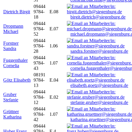
09444
Dietrich Birgit
9784-
E.08
18
birgit.dietrich@siegenburg.de
09444
Dropmann
9784-
E.07
Michael
52
michael.dropmann@siegenburg.
09444
Forstner
9784-
1.06
Sandra
28
sandra.forstner@siegenburg.de
09444
Fuggenthaler
9784-
1.07
Cornelia
43
cornelia.fuggenthaler@siegenbu
08191
Götz Elisabeth
9784-
E.04
13
elisabeth.goetz@siegenburg.de
09444
Gruber
9784-
E.02
Stefanie
12
stefanie.gruber@siegenburg.de
09444
Grüttner
9784-
1.07
Katharina
42
katharina.gruettner@siegenburg.
09444
Huber Franz
9784-
E 4