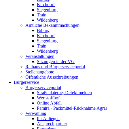
Kirchdorf
Siegenburg
Train
Wildenberg
Amtliche Bekanntmachungen
Biburg
Kirchdorf
Siegenburg
Train
Wildenberg
Veranstaltungen
Sitzungen in der VG
Rathaus und Bürgerserviceportal
Stellenangebote
Öffentliche Ausschreibungen
Bürgerservice
Bürgerserviceportal
Straßenlaterne, Defekt melden
Wertstoffhof
Online Abfall
Pamira - Packmittel-Rücknahme Agrar
Verwaltung
Ihr Anliegen
Ansprechpartner
Formulare