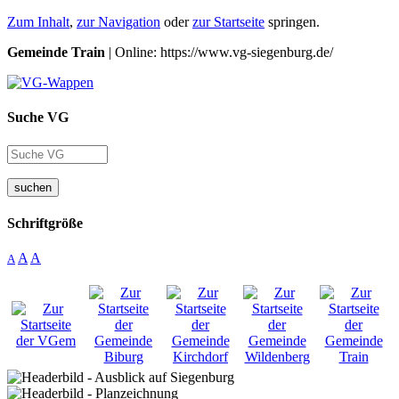
Zum Inhalt
,
zur Navigation
oder
zur Startseite
springen.
Gemeinde Train
| Online: https://www.vg-siegenburg.de/
Suche VG
suchen
Schriftgröße
A
A
A