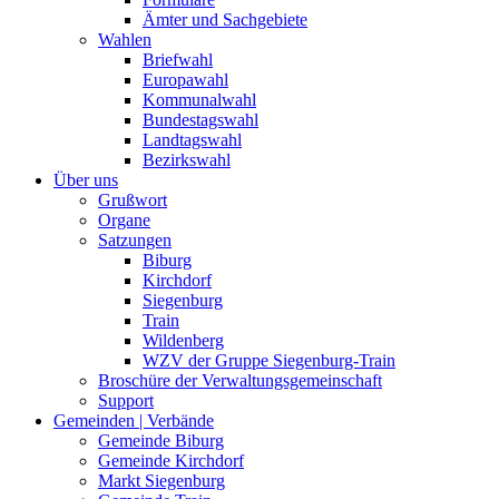
Ämter und Sachgebiete
Wahlen
Briefwahl
Europawahl
Kommunalwahl
Bundestagswahl
Landtagswahl
Bezirkswahl
Über uns
Grußwort
Organe
Satzungen
Biburg
Kirchdorf
Siegenburg
Train
Wildenberg
WZV der Gruppe Siegenburg-Train
Broschüre der Verwaltungsgemeinschaft
Support
Gemeinden | Verbände
Gemeinde Biburg
Gemeinde Kirchdorf
Markt Siegenburg