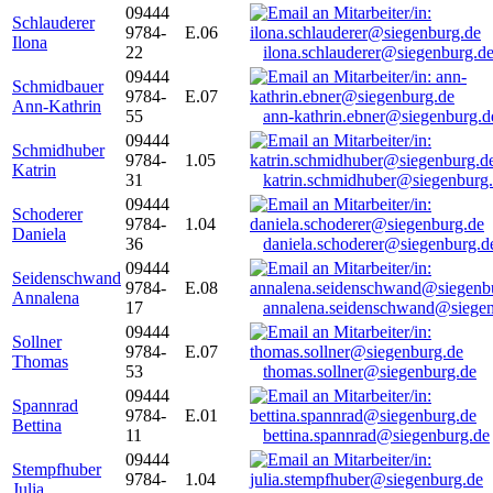
09444
Schlauderer
9784-
E.06
Ilona
22
ilona.schlauderer@siegenburg.d
09444
Schmidbauer
9784-
E.07
Ann-Kathrin
55
ann-kathrin.ebner@siegenburg.d
09444
Schmidhuber
9784-
1.05
Katrin
31
katrin.schmidhuber@siegenburg
09444
Schoderer
9784-
1.04
Daniela
36
daniela.schoderer@siegenburg.d
09444
Seidenschwand
9784-
E.08
Annalena
17
annalena.seidenschwand@siegen
09444
Sollner
9784-
E.07
Thomas
53
thomas.sollner@siegenburg.de
09444
Spannrad
9784-
E.01
Bettina
11
bettina.spannrad@siegenburg.de
09444
Stempfhuber
9784-
1.04
Julia