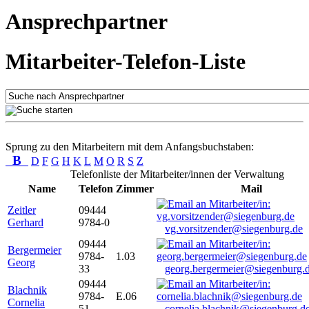
Ansprechpartner
Mitarbeiter-Telefon-Liste
Sprung zu den Mitarbeitern mit dem Anfangsbuchstaben:
B
D
F
G
H
K
L
M
O
R
S
Z
Telefonliste der Mitarbeiter/innen der Verwaltung
Name
Telefon
Zimmer
Mail
Zeitler
09444
Gerhard
9784-0
vg.vorsitzender@siegenburg.de
09444
Bergermeier
9784-
1.03
Georg
33
georg.bergermeier@siegenburg.
09444
Blachnik
9784-
E.06
Cornelia
51
cornelia.blachnik@siegenburg.d