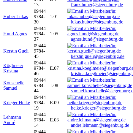
13
franz.huber@siegenburg.de
09444
Huber Lukas
9784-
1.01
30
lukas.huber@siegenburg.de
09444
Hund Agnes
9784-
1.05
37
agnes.hund@siegenburg.de
09444
Kerstin Gueli
9784-
45
kerstin.gueli@siegenbrug.de
09444
Köglmeier
9784-
E.07
Kristina
46
kristina.koeglmeier@siegenburg
09444
Konschelle
9784-
1.08
Samuel
44
samuel.konschelle@siegenburg.
09444
Krieger Heike
9784-
E.09
19
heike.krieger@siegenburg.de
09444
Lehmann
9784-
E.03
André
14
andre.lehmann@siegenburg.de
09444