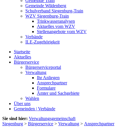
Gemeinde Train
Gemeinde Wildenberg
Schulverband Siegenburg-Train
WZV Siegenburg-Train
Trinkwasseranalysen
Aktuelles vom WZV
Stellenangebote vom WZV
Verbände
ILE-Zugehörigkeit
Startseite
Aktuelles
Bürgerservice
Bürgerserviceportal
Verwaltung
Ihr Anliegen
Ansprechpartner
Formulare
Ämter und Sachgebiete
Wahlen
Über uns
Gemeinden | Verbände
Sie sind hier:
Verwaltungsgemeinschaft
Siegenburg
>
Bürgerservice
>
Verwaltung
>
Ansprechpartner