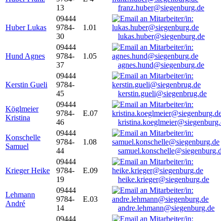
13
franz.huber@siegenburg.de
09444
Huber Lukas
9784-
1.01
30
lukas.huber@siegenburg.de
09444
Hund Agnes
9784-
1.05
37
agnes.hund@siegenburg.de
09444
Kerstin Gueli
9784-
45
kerstin.gueli@siegenbrug.de
09444
Köglmeier
9784-
E.07
Kristina
46
kristina.koeglmeier@siegenburg
09444
Konschelle
9784-
1.08
Samuel
44
samuel.konschelle@siegenburg.
09444
Krieger Heike
9784-
E.09
19
heike.krieger@siegenburg.de
09444
Lehmann
9784-
E.03
André
14
andre.lehmann@siegenburg.de
09444