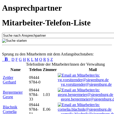
Ansprechpartner
Mitarbeiter-Telefon-Liste
Sprung zu den Mitarbeitern mit dem Anfangsbuchstaben:
B
D
F
G
H
K
L
M
O
R
S
Z
Telefonliste der Mitarbeiter/innen der Verwaltung
Name
Telefon
Zimmer
Mail
Zeitler
09444
Gerhard
9784-0
vg.vorsitzender@siegenburg.de
09444
Bergermeier
9784-
1.03
Georg
33
georg.bergermeier@siegenburg.
09444
Blachnik
9784-
E.06
Cornelia
51
cornelia.blachnik@siegenburg.d