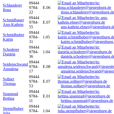
09444
Schlauderer
9784-
E.06
Ilona
22
ilona.schlauderer@siegenburg.d
09444
Schmidbauer
9784-
E.07
Ann-Kathrin
55
ann-kathrin.ebner@siegenburg.d
09444
Schmidhuber
9784-
1.05
Katrin
31
katrin.schmidhuber@siegenburg
09444
Schoderer
9784-
1.04
Daniela
36
daniela.schoderer@siegenburg.d
09444
Seidenschwand
9784-
E.08
Annalena
17
annalena.seidenschwand@siegen
09444
Sollner
9784-
E.07
Thomas
53
thomas.sollner@siegenburg.de
09444
Spannrad
9784-
E.01
Bettina
11
bettina.spannrad@siegenburg.de
09444
Stempfhuber
9784-
1.04
Julia