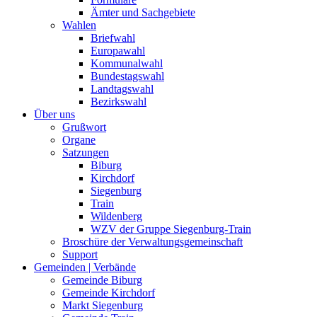
Ämter und Sachgebiete
Wahlen
Briefwahl
Europawahl
Kommunalwahl
Bundestagswahl
Landtagswahl
Bezirkswahl
Über uns
Grußwort
Organe
Satzungen
Biburg
Kirchdorf
Siegenburg
Train
Wildenberg
WZV der Gruppe Siegenburg-Train
Broschüre der Verwaltungsgemeinschaft
Support
Gemeinden | Verbände
Gemeinde Biburg
Gemeinde Kirchdorf
Markt Siegenburg