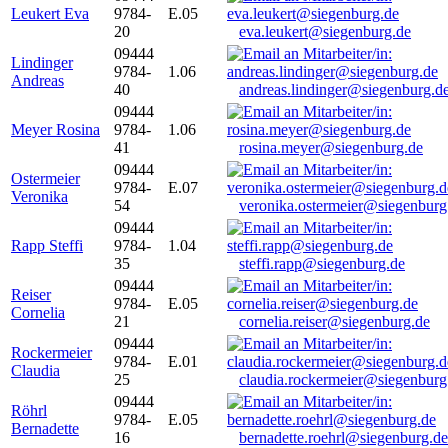
Leukert Eva
9784-
E.05
20
eva.leukert@siegenburg.de
09444
Lindinger
9784-
1.06
Andreas
40
andreas.lindinger@siegenburg.d
09444
Meyer Rosina
9784-
1.06
41
rosina.meyer@siegenburg.de
09444
Ostermeier
9784-
E.07
Veronika
54
veronika.ostermeier@siegenburg
09444
Rapp Steffi
9784-
1.04
35
steffi.rapp@siegenburg.de
09444
Reiser
9784-
E.05
Cornelia
21
cornelia.reiser@siegenburg.de
09444
Rockermeier
9784-
E.01
Claudia
25
claudia.rockermeier@siegenburg
09444
Röhrl
9784-
E.05
Bernadette
16
bernadette.roehrl@siegenburg.de