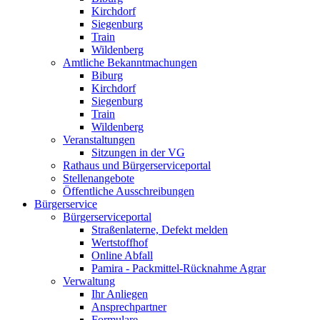
Kirchdorf
Siegenburg
Train
Wildenberg
Amtliche Bekanntmachungen
Biburg
Kirchdorf
Siegenburg
Train
Wildenberg
Veranstaltungen
Sitzungen in der VG
Rathaus und Bürgerserviceportal
Stellenangebote
Öffentliche Ausschreibungen
Bürgerservice
Bürgerserviceportal
Straßenlaterne, Defekt melden
Wertstoffhof
Online Abfall
Pamira - Packmittel-Rücknahme Agrar
Verwaltung
Ihr Anliegen
Ansprechpartner
Formulare