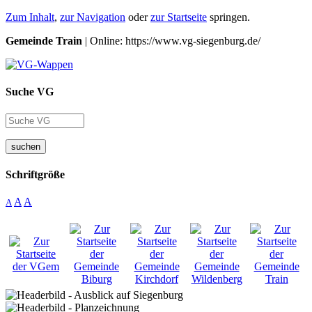
Zum Inhalt
,
zur Navigation
oder
zur Startseite
springen.
Gemeinde Train
| Online: https://www.vg-siegenburg.de/
Suche VG
suchen
Schriftgröße
A
A
A