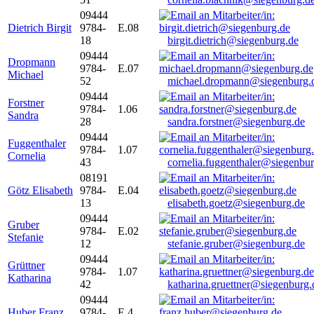
09444
Dietrich Birgit
9784-
E.08
18
birgit.dietrich@siegenburg.de
09444
Dropmann
9784-
E.07
Michael
52
michael.dropmann@siegenburg.
09444
Forstner
9784-
1.06
Sandra
28
sandra.forstner@siegenburg.de
09444
Fuggenthaler
9784-
1.07
Cornelia
43
cornelia.fuggenthaler@siegenbu
08191
Götz Elisabeth
9784-
E.04
13
elisabeth.goetz@siegenburg.de
09444
Gruber
9784-
E.02
Stefanie
12
stefanie.gruber@siegenburg.de
09444
Grüttner
9784-
1.07
Katharina
42
katharina.gruettner@siegenburg.
09444
Huber Franz
9784-
E 4