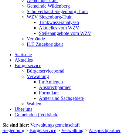
Gemeinde Train
Gemeinde Wildenberg
Schulverband Siegenburg-Train
WZV Siegenburg-Train
Trinkwasseranalysen
Aktuelles vom WZV
Stellenangebote vom WZV
Verbände
ILE-Zugehörigkeit
Startseite
Aktuelles
Bürgerservice
Bürgerserviceportal
Verwaltung
Ihr Anliegen
Ansprechpartner
Formulare
Ämter und Sachgebiete
Wahlen
Über uns
Gemeinden | Verbände
Sie sind hier:
Verwaltungsgemeinschaft
Siegenburg
>
Bürgerservice
>
Verwaltung
>
Ansprechpartner