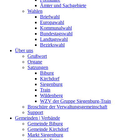
Ämter und Sachgebiete
Wahlen
Briefwahl
Europawahl
Kommunalwahl
Bundestagswahl
Landtagswahl
Bezirkswahl
Über uns
Grußwort
Organe
Satzungen
Biburg
Kirchdorf
Siegenburg
Train
Wildenberg
WZV der Gruppe Siegenburg-Train
Broschüre der Verwaltungsgemeinschaft
Support
Gemeinden | Verbände
Gemeinde Biburg
Gemeinde Kirchdorf
Markt Siegenburg