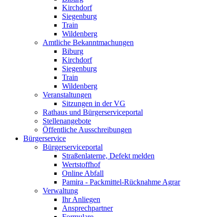
Kirchdorf
Siegenburg
Train
Wildenberg
Amtliche Bekanntmachungen
Biburg
Kirchdorf
Siegenburg
Train
Wildenberg
Veranstaltungen
Sitzungen in der VG
Rathaus und Bürgerserviceportal
Stellenangebote
Öffentliche Ausschreibungen
Bürgerservice
Bürgerserviceportal
Straßenlaterne, Defekt melden
Wertstoffhof
Online Abfall
Pamira - Packmittel-Rücknahme Agrar
Verwaltung
Ihr Anliegen
Ansprechpartner
Formulare