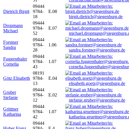
09444
Dietrich Birgit
9784-
E.08
18
birgit.dietrich@siegenburg.de
09444
Dropmann
9784-
E.07
Michael
52
michael.dropmann@siegenburg.
09444
Forstner
9784-
1.06
Sandra
28
sandra.forstner@siegenburg.de
09444
Fuggenthaler
9784-
1.07
Cornelia
43
cornelia.fuggenthaler@siegenbu
08191
Götz Elisabeth
9784-
E.04
13
elisabeth.goetz@siegenburg.de
09444
Gruber
9784-
E.02
Stefanie
12
stefanie.gruber@siegenburg.de
09444
Grüttner
9784-
1.07
Katharina
42
katharina.gruettner@siegenburg.
09444
Huber Franz
9784-
E 4