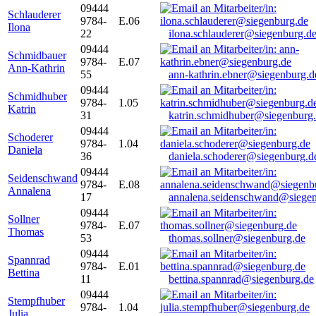
09444
Schlauderer
9784-
E.06
Ilona
22
ilona.schlauderer@siegenburg.d
09444
Schmidbauer
9784-
E.07
Ann-Kathrin
55
ann-kathrin.ebner@siegenburg.d
09444
Schmidhuber
9784-
1.05
Katrin
31
katrin.schmidhuber@siegenburg
09444
Schoderer
9784-
1.04
Daniela
36
daniela.schoderer@siegenburg.d
09444
Seidenschwand
9784-
E.08
Annalena
17
annalena.seidenschwand@siegen
09444
Sollner
9784-
E.07
Thomas
53
thomas.sollner@siegenburg.de
09444
Spannrad
9784-
E.01
Bettina
11
bettina.spannrad@siegenburg.de
09444
Stempfhuber
9784-
1.04
Julia