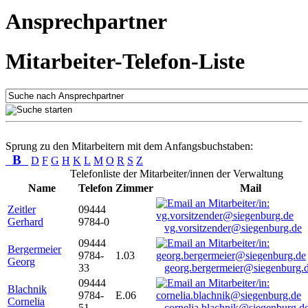
Ansprechpartner
Mitarbeiter-Telefon-Liste
Sprung zu den Mitarbeitern mit dem Anfangsbuchstaben:
B
D
F
G
H
K
L
M
O
R
S
Z
Telefonliste der Mitarbeiter/innen der Verwaltung
Name
Telefon
Zimmer
Mail
Zeitler
09444
Gerhard
9784-0
vg.vorsitzender@siegenburg.de
09444
Bergermeier
9784-
1.03
Georg
33
georg.bergermeier@siegenburg.
09444
Blachnik
9784-
E.06
Cornelia
51
cornelia.blachnik@siegenburg.d