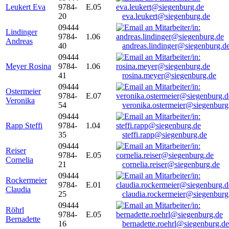
Leukert Eva
9784-
E.05
20
eva.leukert@siegenburg.de
09444
Lindinger
9784-
1.06
Andreas
40
andreas.lindinger@siegenburg.d
09444
Meyer Rosina
9784-
1.06
41
rosina.meyer@siegenburg.de
09444
Ostermeier
9784-
E.07
Veronika
54
veronika.ostermeier@siegenburg
09444
Rapp Steffi
9784-
1.04
35
steffi.rapp@siegenburg.de
09444
Reiser
9784-
E.05
Cornelia
21
cornelia.reiser@siegenburg.de
09444
Rockermeier
9784-
E.01
Claudia
25
claudia.rockermeier@siegenburg
09444
Röhrl
9784-
E.05
Bernadette
16
bernadette.roehrl@siegenburg.de