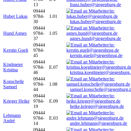
13
franz.huber@siegenburg.de
09444
Huber Lukas
9784-
1.01
30
lukas.huber@siegenburg.de
09444
Hund Agnes
9784-
1.05
37
agnes.hund@siegenburg.de
09444
Kerstin Gueli
9784-
45
kerstin.gueli@siegenbrug.de
09444
Köglmeier
9784-
E.07
Kristina
46
kristina.koeglmeier@siegenburg
09444
Konschelle
9784-
1.08
Samuel
44
samuel.konschelle@siegenburg.
09444
Krieger Heike
9784-
E.09
19
heike.krieger@siegenburg.de
09444
Lehmann
9784-
E.03
André
14
andre.lehmann@siegenburg.de
09444