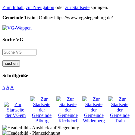
Zum Inhalt
,
zur Navigation
oder
zur Startseite
springen.
Gemeinde Train
| Online: https://www.vg-siegenburg.de/
Suche VG
suchen
Schriftgröße
A
A
A