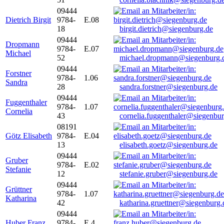
09444
Dietrich Birgit
9784-
E.08
18
birgit.dietrich@siegenburg.de
09444
Dropmann
9784-
E.07
Michael
52
michael.dropmann@siegenburg.
09444
Forstner
9784-
1.06
Sandra
28
sandra.forstner@siegenburg.de
09444
Fuggenthaler
9784-
1.07
Cornelia
43
cornelia.fuggenthaler@siegenbu
08191
Götz Elisabeth
9784-
E.04
13
elisabeth.goetz@siegenburg.de
09444
Gruber
9784-
E.02
Stefanie
12
stefanie.gruber@siegenburg.de
09444
Grüttner
9784-
1.07
Katharina
42
katharina.gruettner@siegenburg.
09444
Huber Franz
9784-
E 4