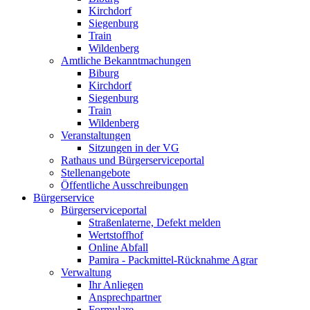
Kirchdorf
Siegenburg
Train
Wildenberg
Amtliche Bekanntmachungen
Biburg
Kirchdorf
Siegenburg
Train
Wildenberg
Veranstaltungen
Sitzungen in der VG
Rathaus und Bürgerserviceportal
Stellenangebote
Öffentliche Ausschreibungen
Bürgerservice
Bürgerserviceportal
Straßenlaterne, Defekt melden
Wertstoffhof
Online Abfall
Pamira - Packmittel-Rücknahme Agrar
Verwaltung
Ihr Anliegen
Ansprechpartner
Formulare