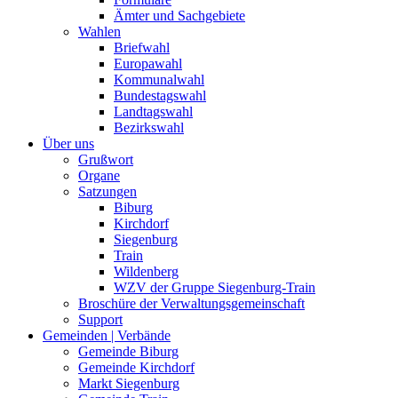
Ämter und Sachgebiete
Wahlen
Briefwahl
Europawahl
Kommunalwahl
Bundestagswahl
Landtagswahl
Bezirkswahl
Über uns
Grußwort
Organe
Satzungen
Biburg
Kirchdorf
Siegenburg
Train
Wildenberg
WZV der Gruppe Siegenburg-Train
Broschüre der Verwaltungsgemeinschaft
Support
Gemeinden | Verbände
Gemeinde Biburg
Gemeinde Kirchdorf
Markt Siegenburg