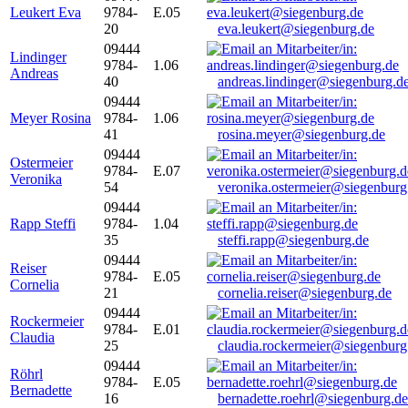
Leukert Eva
9784-
E.05
20
eva.leukert@siegenburg.de
09444
Lindinger
9784-
1.06
Andreas
40
andreas.lindinger@siegenburg.d
09444
Meyer Rosina
9784-
1.06
41
rosina.meyer@siegenburg.de
09444
Ostermeier
9784-
E.07
Veronika
54
veronika.ostermeier@siegenburg
09444
Rapp Steffi
9784-
1.04
35
steffi.rapp@siegenburg.de
09444
Reiser
9784-
E.05
Cornelia
21
cornelia.reiser@siegenburg.de
09444
Rockermeier
9784-
E.01
Claudia
25
claudia.rockermeier@siegenburg
09444
Röhrl
9784-
E.05
Bernadette
16
bernadette.roehrl@siegenburg.de