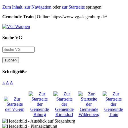
Zum Inhalt
,
zur Navigation
oder
zur Startseite
springen.
Gemeinde Train
| Online: https://www.vg-siegenburg.de/
Suche VG
suchen
Schriftgröße
A
A
A