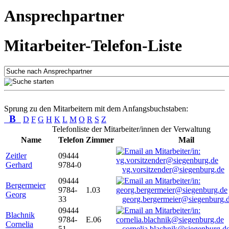
Ansprechpartner
Mitarbeiter-Telefon-Liste
Sprung zu den Mitarbeitern mit dem Anfangsbuchstaben:
B
D
F
G
H
K
L
M
O
R
S
Z
Telefonliste der Mitarbeiter/innen der Verwaltung
Name
Telefon
Zimmer
Mail
Zeitler
09444
Gerhard
9784-0
vg.vorsitzender@siegenburg.de
09444
Bergermeier
9784-
1.03
Georg
33
georg.bergermeier@siegenburg.
09444
Blachnik
9784-
E.06
Cornelia
51
cornelia.blachnik@siegenburg.d