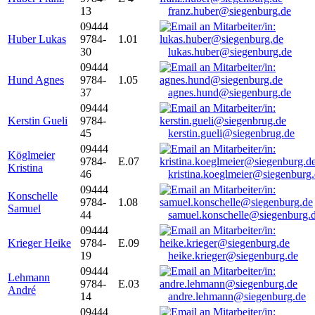
13
franz.huber@siegenburg.de
09444
Huber Lukas
9784-
1.01
30
lukas.huber@siegenburg.de
09444
Hund Agnes
9784-
1.05
37
agnes.hund@siegenburg.de
09444
Kerstin Gueli
9784-
45
kerstin.gueli@siegenbrug.de
09444
Köglmeier
9784-
E.07
Kristina
46
kristina.koeglmeier@siegenburg
09444
Konschelle
9784-
1.08
Samuel
44
samuel.konschelle@siegenburg.
09444
Krieger Heike
9784-
E.09
19
heike.krieger@siegenburg.de
09444
Lehmann
9784-
E.03
André
14
andre.lehmann@siegenburg.de
09444