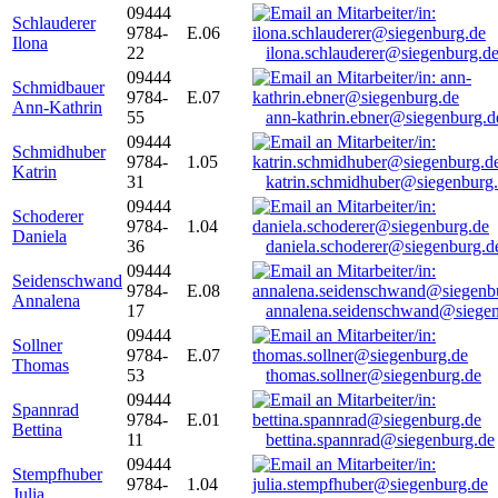
09444
Schlauderer
9784-
E.06
Ilona
22
ilona.schlauderer@siegenburg.d
09444
Schmidbauer
9784-
E.07
Ann-Kathrin
55
ann-kathrin.ebner@siegenburg.d
09444
Schmidhuber
9784-
1.05
Katrin
31
katrin.schmidhuber@siegenburg
09444
Schoderer
9784-
1.04
Daniela
36
daniela.schoderer@siegenburg.d
09444
Seidenschwand
9784-
E.08
Annalena
17
annalena.seidenschwand@siegen
09444
Sollner
9784-
E.07
Thomas
53
thomas.sollner@siegenburg.de
09444
Spannrad
9784-
E.01
Bettina
11
bettina.spannrad@siegenburg.de
09444
Stempfhuber
9784-
1.04
Julia