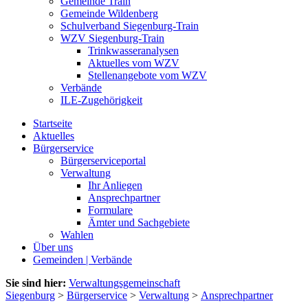
Gemeinde Train
Gemeinde Wildenberg
Schulverband Siegenburg-Train
WZV Siegenburg-Train
Trinkwasseranalysen
Aktuelles vom WZV
Stellenangebote vom WZV
Verbände
ILE-Zugehörigkeit
Startseite
Aktuelles
Bürgerservice
Bürgerserviceportal
Verwaltung
Ihr Anliegen
Ansprechpartner
Formulare
Ämter und Sachgebiete
Wahlen
Über uns
Gemeinden | Verbände
Sie sind hier:
Verwaltungsgemeinschaft
Siegenburg
>
Bürgerservice
>
Verwaltung
>
Ansprechpartner