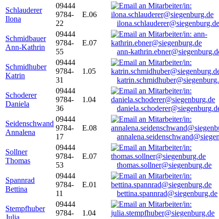
09444
Schlauderer
9784-
E.06
Ilona
22
ilona.schlauderer@siegenburg.d
09444
Schmidbauer
9784-
E.07
Ann-Kathrin
55
ann-kathrin.ebner@siegenburg.d
09444
Schmidhuber
9784-
1.05
Katrin
31
katrin.schmidhuber@siegenburg
09444
Schoderer
9784-
1.04
Daniela
36
daniela.schoderer@siegenburg.d
09444
Seidenschwand
9784-
E.08
Annalena
17
annalena.seidenschwand@siegen
09444
Sollner
9784-
E.07
Thomas
53
thomas.sollner@siegenburg.de
09444
Spannrad
9784-
E.01
Bettina
11
bettina.spannrad@siegenburg.de
09444
Stempfhuber
9784-
1.04
Julia