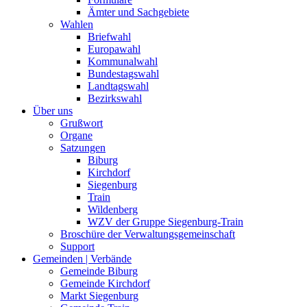
Ämter und Sachgebiete
Wahlen
Briefwahl
Europawahl
Kommunalwahl
Bundestagswahl
Landtagswahl
Bezirkswahl
Über uns
Grußwort
Organe
Satzungen
Biburg
Kirchdorf
Siegenburg
Train
Wildenberg
WZV der Gruppe Siegenburg-Train
Broschüre der Verwaltungsgemeinschaft
Support
Gemeinden | Verbände
Gemeinde Biburg
Gemeinde Kirchdorf
Markt Siegenburg