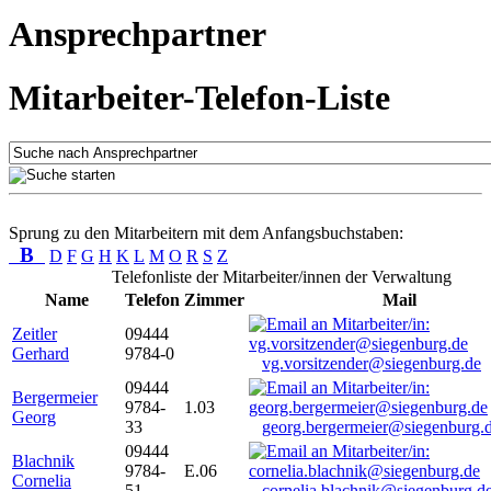
Ansprechpartner
Mitarbeiter-Telefon-Liste
Sprung zu den Mitarbeitern mit dem Anfangsbuchstaben:
B
D
F
G
H
K
L
M
O
R
S
Z
Telefonliste der Mitarbeiter/innen der Verwaltung
Name
Telefon
Zimmer
Mail
Zeitler
09444
Gerhard
9784-0
vg.vorsitzender@siegenburg.de
09444
Bergermeier
9784-
1.03
Georg
33
georg.bergermeier@siegenburg.
09444
Blachnik
9784-
E.06
Cornelia
51
cornelia.blachnik@siegenburg.d