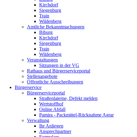
Kirchdorf
Siegenburg
Train
Wildenberg
Amtliche Bekanntmachungen
Biburg
Kirchdorf
Siegenburg
Train
Wildenberg
Veranstaltungen
Sitzungen in der VG
Rathaus und Bürgerserviceportal
Stellenangebote
Öffentliche Ausschreibungen
Bürgerservice
Bürgerserviceportal
Straßenlaterne, Defekt melden
Wertstoffhof
Online Abfall
Pamira - Packmittel-Rücknahme Agrar
Verwaltung
Ihr Anliegen
Ansprechpartner
Formulare