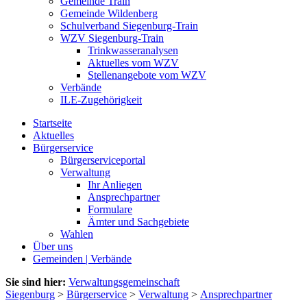
Gemeinde Train
Gemeinde Wildenberg
Schulverband Siegenburg-Train
WZV Siegenburg-Train
Trinkwasseranalysen
Aktuelles vom WZV
Stellenangebote vom WZV
Verbände
ILE-Zugehörigkeit
Startseite
Aktuelles
Bürgerservice
Bürgerserviceportal
Verwaltung
Ihr Anliegen
Ansprechpartner
Formulare
Ämter und Sachgebiete
Wahlen
Über uns
Gemeinden | Verbände
Sie sind hier:
Verwaltungsgemeinschaft
Siegenburg
>
Bürgerservice
>
Verwaltung
>
Ansprechpartner