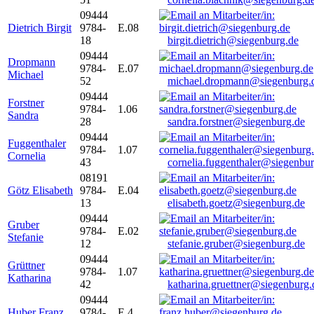
09444
Dietrich Birgit
9784-
E.08
18
birgit.dietrich@siegenburg.de
09444
Dropmann
9784-
E.07
Michael
52
michael.dropmann@siegenburg.
09444
Forstner
9784-
1.06
Sandra
28
sandra.forstner@siegenburg.de
09444
Fuggenthaler
9784-
1.07
Cornelia
43
cornelia.fuggenthaler@siegenbu
08191
Götz Elisabeth
9784-
E.04
13
elisabeth.goetz@siegenburg.de
09444
Gruber
9784-
E.02
Stefanie
12
stefanie.gruber@siegenburg.de
09444
Grüttner
9784-
1.07
Katharina
42
katharina.gruettner@siegenburg.
09444
Huber Franz
9784-
E 4