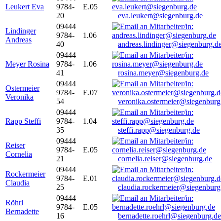
Leukert Eva
9784-
E.05
20
eva.leukert@siegenburg.de
09444
Lindinger
9784-
1.06
Andreas
40
andreas.lindinger@siegenburg.d
09444
Meyer Rosina
9784-
1.06
41
rosina.meyer@siegenburg.de
09444
Ostermeier
9784-
E.07
Veronika
54
veronika.ostermeier@siegenburg
09444
Rapp Steffi
9784-
1.04
35
steffi.rapp@siegenburg.de
09444
Reiser
9784-
E.05
Cornelia
21
cornelia.reiser@siegenburg.de
09444
Rockermeier
9784-
E.01
Claudia
25
claudia.rockermeier@siegenburg
09444
Röhrl
9784-
E.05
Bernadette
16
bernadette.roehrl@siegenburg.de