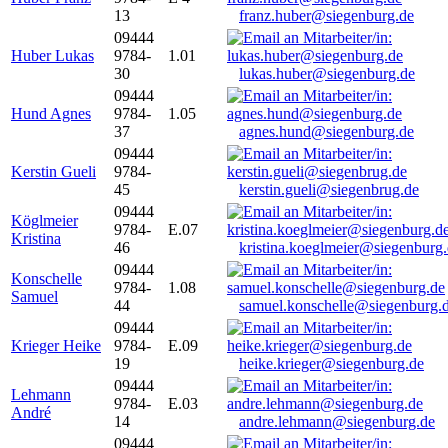
13
franz.huber@siegenburg.de
09444
Huber Lukas
9784-
1.01
30
lukas.huber@siegenburg.de
09444
Hund Agnes
9784-
1.05
37
agnes.hund@siegenburg.de
09444
Kerstin Gueli
9784-
45
kerstin.gueli@siegenbrug.de
09444
Köglmeier
9784-
E.07
Kristina
46
kristina.koeglmeier@siegenburg
09444
Konschelle
9784-
1.08
Samuel
44
samuel.konschelle@siegenburg.
09444
Krieger Heike
9784-
E.09
19
heike.krieger@siegenburg.de
09444
Lehmann
9784-
E.03
André
14
andre.lehmann@siegenburg.de
09444