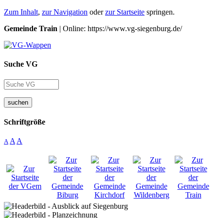
Zum Inhalt
,
zur Navigation
oder
zur Startseite
springen.
Gemeinde Train
| Online: https://www.vg-siegenburg.de/
Suche VG
suchen
Schriftgröße
A
A
A