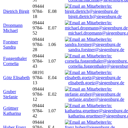
09444
Dietrich Birgit
9784-
E.08
18
birgit.dietrich@siegenburg.de
09444
Dropmann
9784-
E.07
Michael
52
michael.dropmann@siegenburg.
09444
Forstner
9784-
1.06
Sandra
28
sandra.forstner@siegenburg.de
09444
Fuggenthaler
9784-
1.07
Cornelia
43
cornelia.fuggenthaler@siegenbu
08191
Götz Elisabeth
9784-
E.04
13
elisabeth.goetz@siegenburg.de
09444
Gruber
9784-
E.02
Stefanie
12
stefanie.gruber@siegenburg.de
09444
Grüttner
9784-
1.07
Katharina
42
katharina.gruettner@siegenburg.
09444
Huber Franz
9784-
E 4