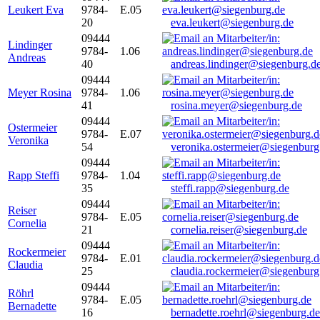
Leukert Eva
9784-
E.05
20
eva.leukert@siegenburg.de
09444
Lindinger
9784-
1.06
Andreas
40
andreas.lindinger@siegenburg.d
09444
Meyer Rosina
9784-
1.06
41
rosina.meyer@siegenburg.de
09444
Ostermeier
9784-
E.07
Veronika
54
veronika.ostermeier@siegenburg
09444
Rapp Steffi
9784-
1.04
35
steffi.rapp@siegenburg.de
09444
Reiser
9784-
E.05
Cornelia
21
cornelia.reiser@siegenburg.de
09444
Rockermeier
9784-
E.01
Claudia
25
claudia.rockermeier@siegenburg
09444
Röhrl
9784-
E.05
Bernadette
16
bernadette.roehrl@siegenburg.de