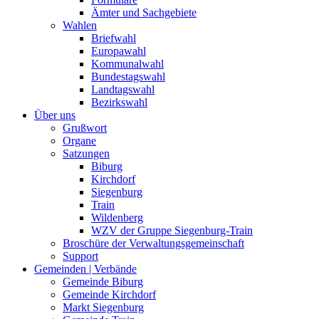
Ämter und Sachgebiete
Wahlen
Briefwahl
Europawahl
Kommunalwahl
Bundestagswahl
Landtagswahl
Bezirkswahl
Über uns
Grußwort
Organe
Satzungen
Biburg
Kirchdorf
Siegenburg
Train
Wildenberg
WZV der Gruppe Siegenburg-Train
Broschüre der Verwaltungsgemeinschaft
Support
Gemeinden | Verbände
Gemeinde Biburg
Gemeinde Kirchdorf
Markt Siegenburg