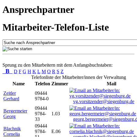
Ansprechpartner
Mitarbeiter-Telefon-Liste
Sprung zu den Mitarbeitern mit dem Anfangsbuchstaben:
B
D
F
G
H
K
L
M
O
R
S
Z
Telefonliste der Mitarbeiter/innen der Verwaltung
Name
Telefon
Zimmer
Mail
Zeitler
09444
Gerhard
9784-0
vg.vorsitzender@siegenburg.de
09444
Bergermeier
9784-
1.03
Georg
33
georg.bergermeier@siegenburg.
09444
Blachnik
9784-
E.06
Cornelia
51
cornelia.blachnik@siegenburg.d