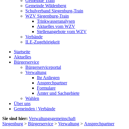
Gemeinde Train
Gemeinde Wildenberg
Schulverband Siegenburg-Train
WZV Siegenburg-Train
Trinkwasseranalysen
Aktuelles vom WZV
Stellenangebote vom WZV
Verbände
ILE-Zugehörigkeit
Startseite
Aktuelles
Bürgerservice
Bürgerserviceportal
Verwaltung
Ihr Anliegen
Ansprechpartner
Formulare
Ämter und Sachgebiete
Wahlen
Über uns
Gemeinden | Verbände
Sie sind hier:
Verwaltungsgemeinschaft
Siegenburg
>
Bürgerservice
>
Verwaltung
>
Ansprechpartner