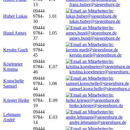
13
franz.huber@siegenburg.de
09444
Huber Lukas
9784-
1.01
30
lukas.huber@siegenburg.de
09444
Hund Agnes
9784-
1.05
37
agnes.hund@siegenburg.de
09444
Kerstin Gueli
9784-
45
kerstin.gueli@siegenbrug.de
09444
Köglmeier
9784-
E.07
Kristina
46
kristina.koeglmeier@siegenburg
09444
Konschelle
9784-
1.08
Samuel
44
samuel.konschelle@siegenburg.
09444
Krieger Heike
9784-
E.09
19
heike.krieger@siegenburg.de
09444
Lehmann
9784-
E.03
André
14
andre.lehmann@siegenburg.de
09444