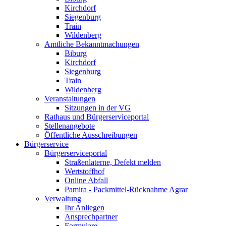
Kirchdorf
Siegenburg
Train
Wildenberg
Amtliche Bekanntmachungen
Biburg
Kirchdorf
Siegenburg
Train
Wildenberg
Veranstaltungen
Sitzungen in der VG
Rathaus und Bürgerserviceportal
Stellenangebote
Öffentliche Ausschreibungen
Bürgerservice
Bürgerserviceportal
Straßenlaterne, Defekt melden
Wertstoffhof
Online Abfall
Pamira - Packmittel-Rücknahme Agrar
Verwaltung
Ihr Anliegen
Ansprechpartner
Formulare