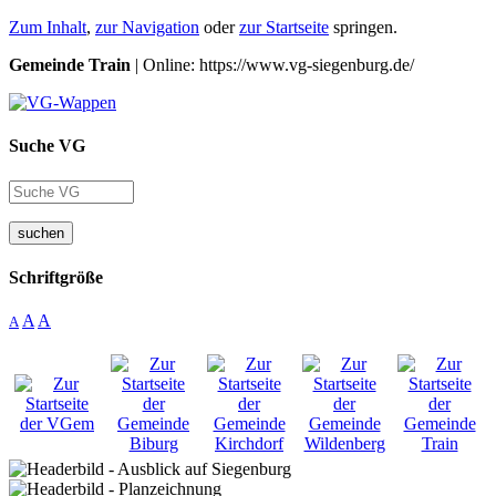
Zum Inhalt
,
zur Navigation
oder
zur Startseite
springen.
Gemeinde Train
| Online: https://www.vg-siegenburg.de/
Suche VG
suchen
Schriftgröße
A
A
A