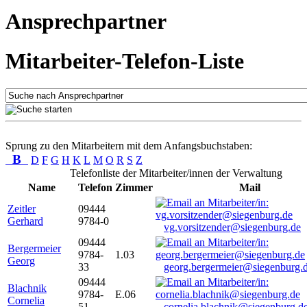
Ansprechpartner
Mitarbeiter-Telefon-Liste
Sprung zu den Mitarbeitern mit dem Anfangsbuchstaben:
B
D
F
G
H
K
L
M
O
R
S
Z
Telefonliste der Mitarbeiter/innen der Verwaltung
Name
Telefon
Zimmer
Mail
Zeitler
09444
Gerhard
9784-0
vg.vorsitzender@siegenburg.de
09444
Bergermeier
9784-
1.03
Georg
33
georg.bergermeier@siegenburg.
09444
Blachnik
9784-
E.06
Cornelia
51
cornelia.blachnik@siegenburg.d