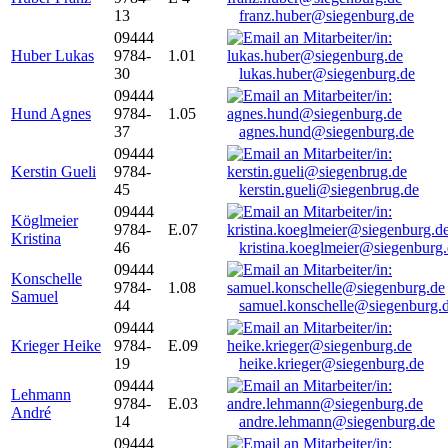
13
franz.huber@siegenburg.de
09444
Huber Lukas
9784-
1.01
30
lukas.huber@siegenburg.de
09444
Hund Agnes
9784-
1.05
37
agnes.hund@siegenburg.de
09444
Kerstin Gueli
9784-
45
kerstin.gueli@siegenbrug.de
09444
Köglmeier
9784-
E.07
Kristina
46
kristina.koeglmeier@siegenburg
09444
Konschelle
9784-
1.08
Samuel
44
samuel.konschelle@siegenburg.
09444
Krieger Heike
9784-
E.09
19
heike.krieger@siegenburg.de
09444
Lehmann
9784-
E.03
André
14
andre.lehmann@siegenburg.de
09444