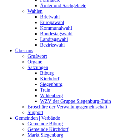
Ämter und Sachgebiete
Wahlen
Briefwahl
Europawahl
Kommunalwahl
Bundestagswahl
Landtagswahl
Bezirkswahl
Über uns
Grußwort
Organe
Satzungen
Biburg
Kirchdorf
Siegenburg
Train
Wildenberg
WZV der Gruppe Siegenburg-Train
Broschüre der Verwaltungsgemeinschaft
Support
Gemeinden | Verbände
Gemeinde Biburg
Gemeinde Kirchdorf
Markt Siegenburg