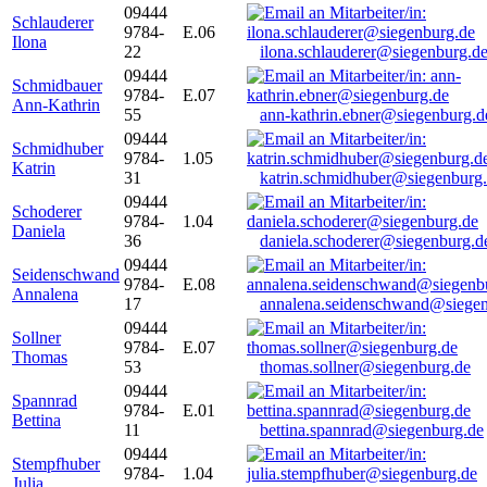
09444
Schlauderer
9784-
E.06
Ilona
22
ilona.schlauderer@siegenburg.d
09444
Schmidbauer
9784-
E.07
Ann-Kathrin
55
ann-kathrin.ebner@siegenburg.d
09444
Schmidhuber
9784-
1.05
Katrin
31
katrin.schmidhuber@siegenburg
09444
Schoderer
9784-
1.04
Daniela
36
daniela.schoderer@siegenburg.d
09444
Seidenschwand
9784-
E.08
Annalena
17
annalena.seidenschwand@siegen
09444
Sollner
9784-
E.07
Thomas
53
thomas.sollner@siegenburg.de
09444
Spannrad
9784-
E.01
Bettina
11
bettina.spannrad@siegenburg.de
09444
Stempfhuber
9784-
1.04
Julia