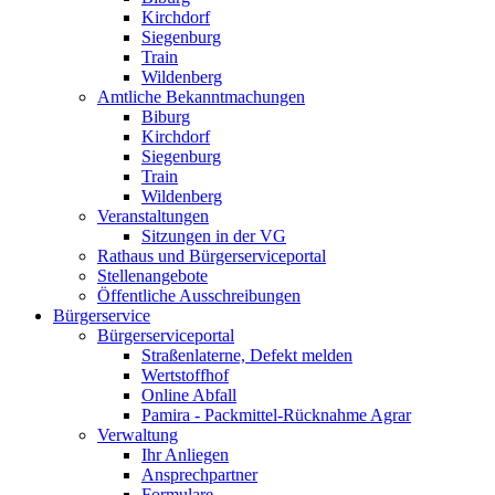
Kirchdorf
Siegenburg
Train
Wildenberg
Amtliche Bekanntmachungen
Biburg
Kirchdorf
Siegenburg
Train
Wildenberg
Veranstaltungen
Sitzungen in der VG
Rathaus und Bürgerserviceportal
Stellenangebote
Öffentliche Ausschreibungen
Bürgerservice
Bürgerserviceportal
Straßenlaterne, Defekt melden
Wertstoffhof
Online Abfall
Pamira - Packmittel-Rücknahme Agrar
Verwaltung
Ihr Anliegen
Ansprechpartner
Formulare