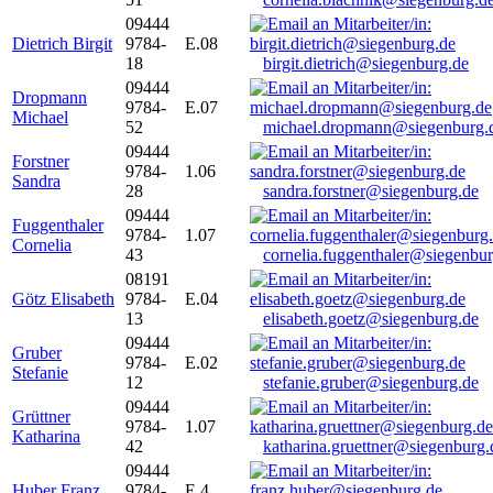
09444
Dietrich Birgit
9784-
E.08
18
birgit.dietrich@siegenburg.de
09444
Dropmann
9784-
E.07
Michael
52
michael.dropmann@siegenburg.
09444
Forstner
9784-
1.06
Sandra
28
sandra.forstner@siegenburg.de
09444
Fuggenthaler
9784-
1.07
Cornelia
43
cornelia.fuggenthaler@siegenbu
08191
Götz Elisabeth
9784-
E.04
13
elisabeth.goetz@siegenburg.de
09444
Gruber
9784-
E.02
Stefanie
12
stefanie.gruber@siegenburg.de
09444
Grüttner
9784-
1.07
Katharina
42
katharina.gruettner@siegenburg.
09444
Huber Franz
9784-
E 4