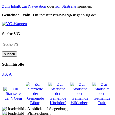
Zum Inhalt
,
zur Navigation
oder
zur Startseite
springen.
Gemeinde Train
| Online: https://www.vg-siegenburg.de/
Suche VG
suchen
Schriftgröße
A
A
A