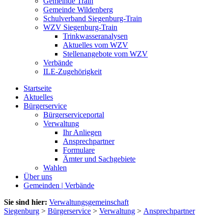
Gemeinde Train
Gemeinde Wildenberg
Schulverband Siegenburg-Train
WZV Siegenburg-Train
Trinkwasseranalysen
Aktuelles vom WZV
Stellenangebote vom WZV
Verbände
ILE-Zugehörigkeit
Startseite
Aktuelles
Bürgerservice
Bürgerserviceportal
Verwaltung
Ihr Anliegen
Ansprechpartner
Formulare
Ämter und Sachgebiete
Wahlen
Über uns
Gemeinden | Verbände
Sie sind hier:
Verwaltungsgemeinschaft
Siegenburg
>
Bürgerservice
>
Verwaltung
>
Ansprechpartner