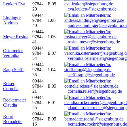
Leukert Eva
9784-
E.05
20
eva.leukert@siegenburg.de
09444
Lindinger
9784-
1.06
Andreas
40
andreas.lindinger@siegenburg.d
09444
Meyer Rosina
9784-
1.06
41
rosina.meyer@siegenburg.de
09444
Ostermeier
9784-
E.07
Veronika
54
veronika.ostermeier@siegenburg
09444
Rapp Steffi
9784-
1.04
35
steffi.rapp@siegenburg.de
09444
Reiser
9784-
E.05
Cornelia
21
cornelia.reiser@siegenburg.de
09444
Rockermeier
9784-
E.01
Claudia
25
claudia.rockermeier@siegenburg
09444
Röhrl
9784-
E.05
Bernadette
16
bernadette.roehrl@siegenburg.de