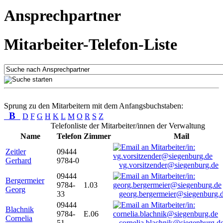
Ansprechpartner
Mitarbeiter-Telefon-Liste
Sprung zu den Mitarbeitern mit dem Anfangsbuchstaben:
B
D
F
G
H
K
L
M
O
R
S
Z
Telefonliste der Mitarbeiter/innen der Verwaltung
Name
Telefon
Zimmer
Mail
Zeitler
09444
Gerhard
9784-0
vg.vorsitzender@siegenburg.de
09444
Bergermeier
9784-
1.03
Georg
33
georg.bergermeier@siegenburg.
09444
Blachnik
9784-
E.06
Cornelia
51
cornelia.blachnik@siegenburg.d