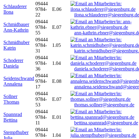
09444
Schlauderer
9784-
E.06
Ilona
22
ilona.schlauderer@siegenburg.d
09444
Schmidbauer
9784-
E.07
Ann-Kathrin
55
ann-kathrin.ebner@siegenburg.d
09444
Schmidhuber
9784-
1.05
Katrin
31
katrin.schmidhuber@siegenburg
09444
Schoderer
9784-
1.04
Daniela
36
daniela.schoderer@siegenburg.d
09444
Seidenschwand
9784-
E.08
Annalena
17
annalena.seidenschwand@siegen
09444
Sollner
9784-
E.07
Thomas
53
thomas.sollner@siegenburg.de
09444
Spannrad
9784-
E.01
Bettina
11
bettina.spannrad@siegenburg.de
09444
Stempfhuber
9784-
1.04
Julia