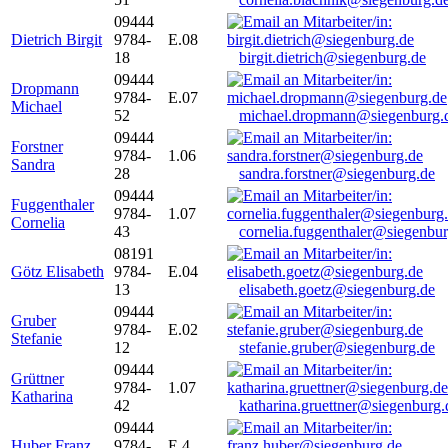
09444
Dietrich Birgit
9784-
E.08
18
birgit.dietrich@siegenburg.de
09444
Dropmann
9784-
E.07
Michael
52
michael.dropmann@siegenburg.
09444
Forstner
9784-
1.06
Sandra
28
sandra.forstner@siegenburg.de
09444
Fuggenthaler
9784-
1.07
Cornelia
43
cornelia.fuggenthaler@siegenbu
08191
Götz Elisabeth
9784-
E.04
13
elisabeth.goetz@siegenburg.de
09444
Gruber
9784-
E.02
Stefanie
12
stefanie.gruber@siegenburg.de
09444
Grüttner
9784-
1.07
Katharina
42
katharina.gruettner@siegenburg.
09444
Huber Franz
9784-
E 4