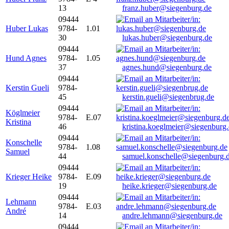
13
franz.huber@siegenburg.de
09444
Huber Lukas
9784-
1.01
30
lukas.huber@siegenburg.de
09444
Hund Agnes
9784-
1.05
37
agnes.hund@siegenburg.de
09444
Kerstin Gueli
9784-
45
kerstin.gueli@siegenbrug.de
09444
Köglmeier
9784-
E.07
Kristina
46
kristina.koeglmeier@siegenburg
09444
Konschelle
9784-
1.08
Samuel
44
samuel.konschelle@siegenburg.
09444
Krieger Heike
9784-
E.09
19
heike.krieger@siegenburg.de
09444
Lehmann
9784-
E.03
André
14
andre.lehmann@siegenburg.de
09444