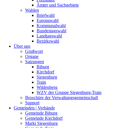
Ämter und Sachgebiete
Wahlen
Briefwahl
Europawahl
Kommunalwahl
Bundestagswahl
Landtagswahl
Bezirkswahl
Über uns
Grußwort
Organe
Satzungen
Biburg
Kirchdorf
Siegenburg
Train
Wildenberg
WZV der Gruppe Siegenburg-Train
Broschüre der Verwaltungsgemeinschaft
Support
Gemeinden | Verbände
Gemeinde Biburg
Gemeinde Kirchdorf
Markt Siegenburg