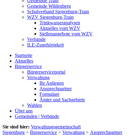
Gemeinde Train
Gemeinde Wildenberg
Schulverband Siegenburg-Train
WZV Siegenburg-Train
Trinkwasseranalysen
Aktuelles vom WZV
Stellenangebote vom WZV
Verbände
ILE-Zugehörigkeit
Startseite
Aktuelles
Bürgerservice
Bürgerserviceportal
Verwaltung
Ihr Anliegen
Ansprechpartner
Formulare
Ämter und Sachgebiete
Wahlen
Über uns
Gemeinden | Verbände
Sie sind hier:
Verwaltungsgemeinschaft
Siegenburg
>
Bürgerservice
>
Verwaltung
>
Ansprechpartner