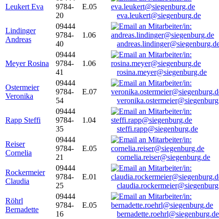
Leukert Eva
9784-
E.05
20
eva.leukert@siegenburg.de
09444
Lindinger
9784-
1.06
Andreas
40
andreas.lindinger@siegenburg.d
09444
Meyer Rosina
9784-
1.06
41
rosina.meyer@siegenburg.de
09444
Ostermeier
9784-
E.07
Veronika
54
veronika.ostermeier@siegenburg
09444
Rapp Steffi
9784-
1.04
35
steffi.rapp@siegenburg.de
09444
Reiser
9784-
E.05
Cornelia
21
cornelia.reiser@siegenburg.de
09444
Rockermeier
9784-
E.01
Claudia
25
claudia.rockermeier@siegenburg
09444
Röhrl
9784-
E.05
Bernadette
16
bernadette.roehrl@siegenburg.de