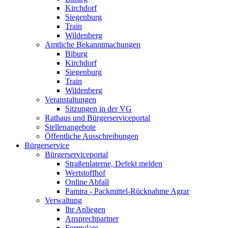
Kirchdorf
Siegenburg
Train
Wildenberg
Amtliche Bekanntmachungen
Biburg
Kirchdorf
Siegenburg
Train
Wildenberg
Veranstaltungen
Sitzungen in der VG
Rathaus und Bürgerserviceportal
Stellenangebote
Öffentliche Ausschreibungen
Bürgerservice
Bürgerserviceportal
Straßenlaterne, Defekt melden
Wertstoffhof
Online Abfall
Pamira - Packmittel-Rücknahme Agrar
Verwaltung
Ihr Anliegen
Ansprechpartner
Formulare