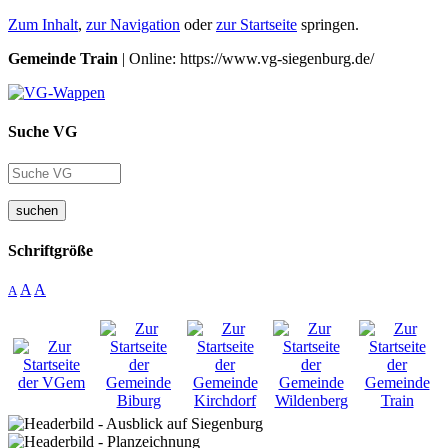
Zum Inhalt
,
zur Navigation
oder
zur Startseite
springen.
Gemeinde Train
| Online: https://www.vg-siegenburg.de/
Suche VG
suchen
Schriftgröße
A
A
A