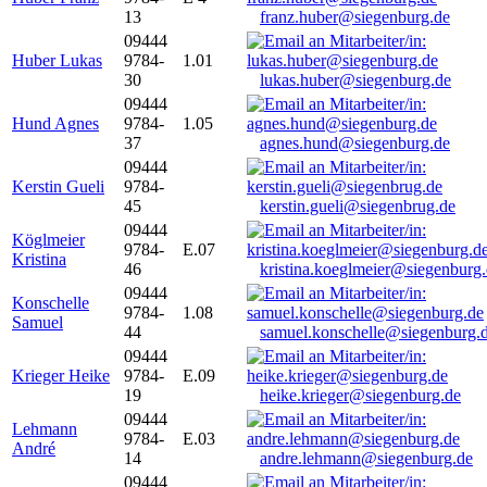
13
franz.huber@siegenburg.de
09444
Huber Lukas
9784-
1.01
30
lukas.huber@siegenburg.de
09444
Hund Agnes
9784-
1.05
37
agnes.hund@siegenburg.de
09444
Kerstin Gueli
9784-
45
kerstin.gueli@siegenbrug.de
09444
Köglmeier
9784-
E.07
Kristina
46
kristina.koeglmeier@siegenburg
09444
Konschelle
9784-
1.08
Samuel
44
samuel.konschelle@siegenburg.
09444
Krieger Heike
9784-
E.09
19
heike.krieger@siegenburg.de
09444
Lehmann
9784-
E.03
André
14
andre.lehmann@siegenburg.de
09444