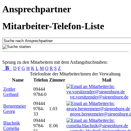
Ansprechpartner
Mitarbeiter-Telefon-Liste
Sprung zu den Mitarbeitern mit dem Anfangsbuchstaben:
B
D
F
G
H
K
L
M
O
R
S
Z
Telefonliste der Mitarbeiter/innen der Verwaltung
Name
Telefon
Zimmer
Mail
Zeitler
09444
Gerhard
9784-0
vg.vorsitzender@siegenburg.de
09444
Bergermeier
9784-
1.03
Georg
33
georg.bergermeier@siegenburg.
09444
Blachnik
9784-
E.06
Cornelia
51
cornelia.blachnik@siegenburg.d