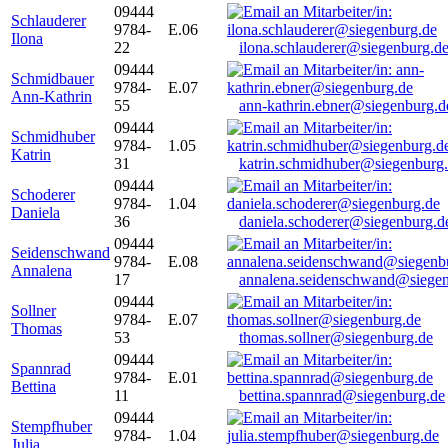
09444
Schlauderer
9784-
E.06
Ilona
22
ilona.schlauderer@siegenburg.d
09444
Schmidbauer
9784-
E.07
Ann-Kathrin
55
ann-kathrin.ebner@siegenburg.d
09444
Schmidhuber
9784-
1.05
Katrin
31
katrin.schmidhuber@siegenburg
09444
Schoderer
9784-
1.04
Daniela
36
daniela.schoderer@siegenburg.d
09444
Seidenschwand
9784-
E.08
Annalena
17
annalena.seidenschwand@siegen
09444
Sollner
9784-
E.07
Thomas
53
thomas.sollner@siegenburg.de
09444
Spannrad
9784-
E.01
Bettina
11
bettina.spannrad@siegenburg.de
09444
Stempfhuber
9784-
1.04
Julia