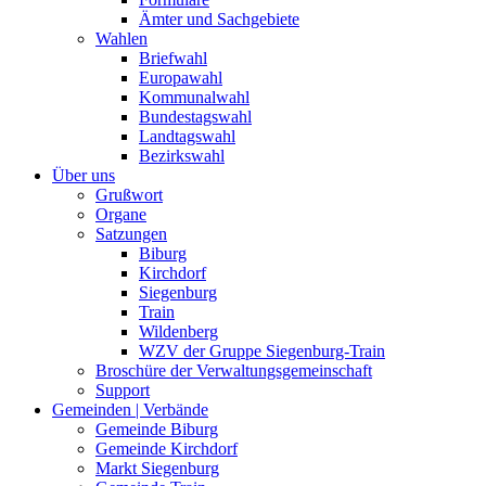
Ämter und Sachgebiete
Wahlen
Briefwahl
Europawahl
Kommunalwahl
Bundestagswahl
Landtagswahl
Bezirkswahl
Über uns
Grußwort
Organe
Satzungen
Biburg
Kirchdorf
Siegenburg
Train
Wildenberg
WZV der Gruppe Siegenburg-Train
Broschüre der Verwaltungsgemeinschaft
Support
Gemeinden | Verbände
Gemeinde Biburg
Gemeinde Kirchdorf
Markt Siegenburg