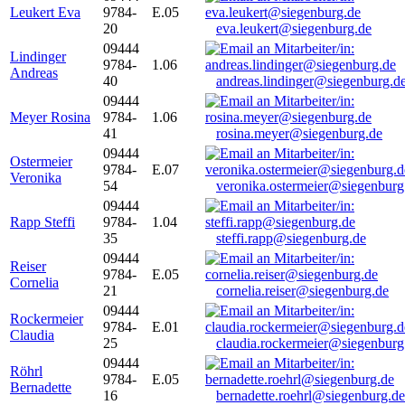
Leukert Eva
9784-
E.05
20
eva.leukert@siegenburg.de
09444
Lindinger
9784-
1.06
Andreas
40
andreas.lindinger@siegenburg.d
09444
Meyer Rosina
9784-
1.06
41
rosina.meyer@siegenburg.de
09444
Ostermeier
9784-
E.07
Veronika
54
veronika.ostermeier@siegenburg
09444
Rapp Steffi
9784-
1.04
35
steffi.rapp@siegenburg.de
09444
Reiser
9784-
E.05
Cornelia
21
cornelia.reiser@siegenburg.de
09444
Rockermeier
9784-
E.01
Claudia
25
claudia.rockermeier@siegenburg
09444
Röhrl
9784-
E.05
Bernadette
16
bernadette.roehrl@siegenburg.de