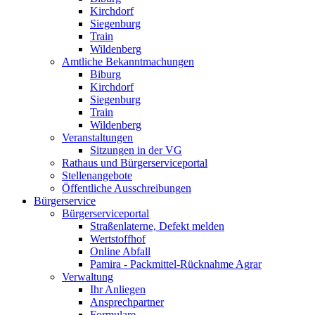
Kirchdorf
Siegenburg
Train
Wildenberg
Amtliche Bekanntmachungen
Biburg
Kirchdorf
Siegenburg
Train
Wildenberg
Veranstaltungen
Sitzungen in der VG
Rathaus und Bürgerserviceportal
Stellenangebote
Öffentliche Ausschreibungen
Bürgerservice
Bürgerserviceportal
Straßenlaterne, Defekt melden
Wertstoffhof
Online Abfall
Pamira - Packmittel-Rücknahme Agrar
Verwaltung
Ihr Anliegen
Ansprechpartner
Formulare