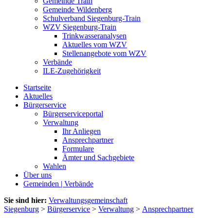
Gemeinde Train
Gemeinde Wildenberg
Schulverband Siegenburg-Train
WZV Siegenburg-Train
Trinkwasseranalysen
Aktuelles vom WZV
Stellenangebote vom WZV
Verbände
ILE-Zugehörigkeit
Startseite
Aktuelles
Bürgerservice
Bürgerserviceportal
Verwaltung
Ihr Anliegen
Ansprechpartner
Formulare
Ämter und Sachgebiete
Wahlen
Über uns
Gemeinden | Verbände
Sie sind hier:
Verwaltungsgemeinschaft
Siegenburg
>
Bürgerservice
>
Verwaltung
>
Ansprechpartner