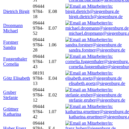
09444
Dietrich Birgit
9784-
E.08
18
birgit.dietrich@siegenburg.de
09444
Dropmann
9784-
E.07
Michael
52
michael.dropmann@siegenburg.
09444
Forstner
9784-
1.06
Sandra
28
sandra.forstner@siegenburg.de
09444
Fuggenthaler
9784-
1.07
Cornelia
43
cornelia.fuggenthaler@siegenbu
08191
Götz Elisabeth
9784-
E.04
13
elisabeth.goetz@siegenburg.de
09444
Gruber
9784-
E.02
Stefanie
12
stefanie.gruber@siegenburg.de
09444
Grüttner
9784-
1.07
Katharina
42
katharina.gruettner@siegenburg.
09444
Huber Franz
9784-
E 4