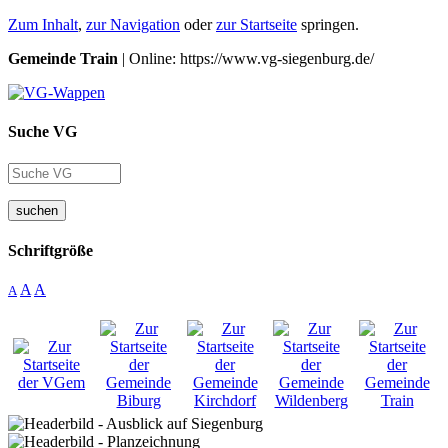
Zum Inhalt
,
zur Navigation
oder
zur Startseite
springen.
Gemeinde Train
| Online: https://www.vg-siegenburg.de/
Suche VG
suchen
Schriftgröße
A
A
A