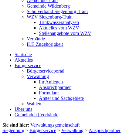
Gemeinde Train
Gemeinde Wildenberg
Schulverband Siegenburg-Train
WZV Siegenburg-Train
Trinkwasseranalysen
Aktuelles vom WZV
Stellenangebote vom WZV
Verbände
ILE-Zugehörigkeit
Startseite
Aktuelles
Bürgerservice
Bürgerserviceportal
Verwaltung
Ihr Anliegen
Ansprechpartner
Formulare
Ämter und Sachgebiete
Wahlen
Über uns
Gemeinden | Verbände
Sie sind hier:
Verwaltungsgemeinschaft
Siegenburg
>
Bürgerservice
>
Verwaltung
>
Ansprechpartner