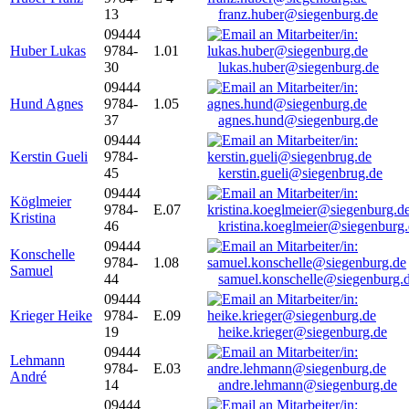
13
franz.huber@siegenburg.de
09444
Huber Lukas
9784-
1.01
30
lukas.huber@siegenburg.de
09444
Hund Agnes
9784-
1.05
37
agnes.hund@siegenburg.de
09444
Kerstin Gueli
9784-
45
kerstin.gueli@siegenbrug.de
09444
Köglmeier
9784-
E.07
Kristina
46
kristina.koeglmeier@siegenburg
09444
Konschelle
9784-
1.08
Samuel
44
samuel.konschelle@siegenburg.
09444
Krieger Heike
9784-
E.09
19
heike.krieger@siegenburg.de
09444
Lehmann
9784-
E.03
André
14
andre.lehmann@siegenburg.de
09444