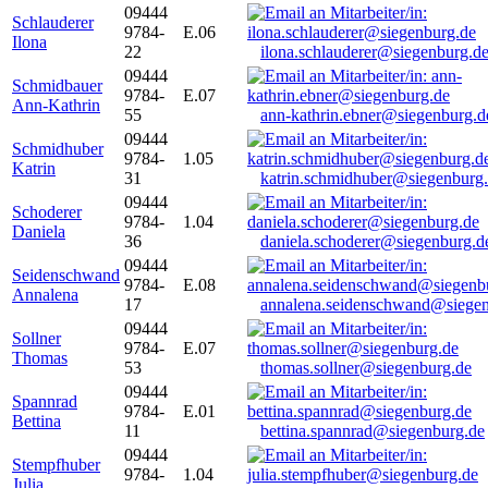
09444
Schlauderer
9784-
E.06
Ilona
22
ilona.schlauderer@siegenburg.d
09444
Schmidbauer
9784-
E.07
Ann-Kathrin
55
ann-kathrin.ebner@siegenburg.d
09444
Schmidhuber
9784-
1.05
Katrin
31
katrin.schmidhuber@siegenburg
09444
Schoderer
9784-
1.04
Daniela
36
daniela.schoderer@siegenburg.d
09444
Seidenschwand
9784-
E.08
Annalena
17
annalena.seidenschwand@siegen
09444
Sollner
9784-
E.07
Thomas
53
thomas.sollner@siegenburg.de
09444
Spannrad
9784-
E.01
Bettina
11
bettina.spannrad@siegenburg.de
09444
Stempfhuber
9784-
1.04
Julia