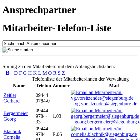
Ansprechpartner
Mitarbeiter-Telefon-Liste
Sprung zu den Mitarbeitern mit dem Anfangsbuchstaben:
B
D
F
G
H
K
L
M
O
R
S
Z
Telefonliste der Mitarbeiter/innen der Verwaltung
Name
Telefon
Zimmer
Mail
Zeitler
09444
Gerhard
9784-0
vg.vorsitzender@siegenburg.de
09444
Bergermeier
9784-
1.03
Georg
33
georg.bergermeier@siegenburg.
09444
Blachnik
9784-
E.06
Cornelia
51
cornelia.blachnik@siegenburg.d