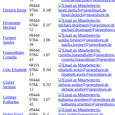
09444
Dietrich Birgit
9784-
E.08
18
birgit.dietrich@siegenburg.de
09444
Dropmann
9784-
E.07
Michael
52
michael.dropmann@siegenburg.
09444
Forstner
9784-
1.06
Sandra
28
sandra.forstner@siegenburg.de
09444
Fuggenthaler
9784-
1.07
Cornelia
43
cornelia.fuggenthaler@siegenbu
08191
Götz Elisabeth
9784-
E.04
13
elisabeth.goetz@siegenburg.de
09444
Gruber
9784-
E.02
Stefanie
12
stefanie.gruber@siegenburg.de
09444
Grüttner
9784-
1.07
Katharina
42
katharina.gruettner@siegenburg.
09444
Huber Franz
9784-
E 4