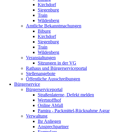
Kirchdorf
Siegenburg
Train
Wildenberg
Amtliche Bekanntmachungen
Biburg
Kirchdorf
Siegenburg
Train
Wildenberg
Veranstaltungen
Sitzungen in der VG
Rathaus und Bürgerserviceportal
Stellenangebote
Öffentliche Ausschreibungen
Bürgerservice
Bürgerserviceportal
Straßenlaterne, Defekt melden
Wertstoffhof
Online Abfall
Pamira - Packmittel-Rücknahme Agrar
Verwaltung
Ihr Anliegen
Ansprechpartner
Formulare