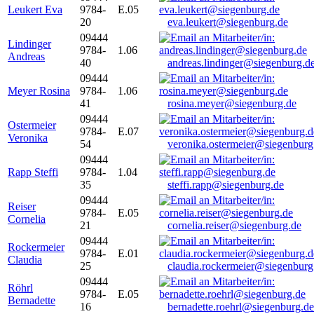
Leukert Eva
9784-
E.05
20
eva.leukert@siegenburg.de
09444
Lindinger
9784-
1.06
Andreas
40
andreas.lindinger@siegenburg.d
09444
Meyer Rosina
9784-
1.06
41
rosina.meyer@siegenburg.de
09444
Ostermeier
9784-
E.07
Veronika
54
veronika.ostermeier@siegenburg
09444
Rapp Steffi
9784-
1.04
35
steffi.rapp@siegenburg.de
09444
Reiser
9784-
E.05
Cornelia
21
cornelia.reiser@siegenburg.de
09444
Rockermeier
9784-
E.01
Claudia
25
claudia.rockermeier@siegenburg
09444
Röhrl
9784-
E.05
Bernadette
16
bernadette.roehrl@siegenburg.de