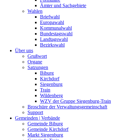
Ämter und Sachgebiete
Wahlen
Briefwahl
Europawahl
Kommunalwahl
Bundestagswahl
Landtagswahl
Bezirkswahl
Über uns
Grußwort
Organe
Satzungen
Biburg
Kirchdorf
Siegenburg
Train
Wildenberg
WZV der Gruppe Siegenburg-Train
Broschüre der Verwaltungsgemeinschaft
Support
Gemeinden | Verbände
Gemeinde Biburg
Gemeinde Kirchdorf
Markt Siegenburg