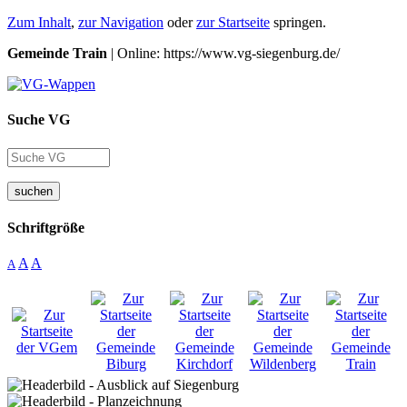
Zum Inhalt
,
zur Navigation
oder
zur Startseite
springen.
Gemeinde Train
| Online: https://www.vg-siegenburg.de/
Suche VG
suchen
Schriftgröße
A
A
A