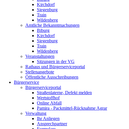
Kirchdorf
Siegenburg
Train
Wildenberg
Amtliche Bekanntmachungen
Biburg
Kirchdorf
Siegenburg
Train
Wildenberg
Veranstaltungen
Sitzungen in der VG
Rathaus und Bürgerserviceportal
Stellenangebote
Öffentliche Ausschreibungen
Bürgerservice
Bürgerserviceportal
Straßenlaterne, Defekt melden
Wertstoffhof
Online Abfall
Pamira - Packmittel-Rücknahme Agrar
Verwaltung
Ihr Anliegen
Ansprechpartner
Formulare