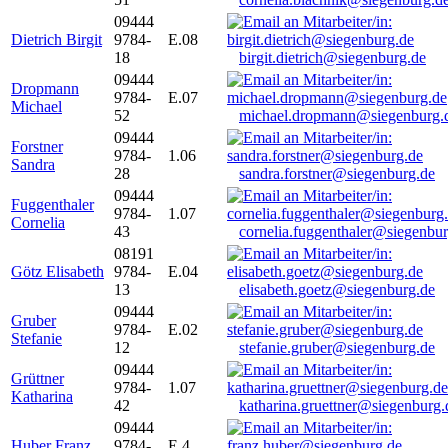
09444
Dietrich Birgit
9784-
E.08
18
birgit.dietrich@siegenburg.de
09444
Dropmann
9784-
E.07
Michael
52
michael.dropmann@siegenburg.
09444
Forstner
9784-
1.06
Sandra
28
sandra.forstner@siegenburg.de
09444
Fuggenthaler
9784-
1.07
Cornelia
43
cornelia.fuggenthaler@siegenbu
08191
Götz Elisabeth
9784-
E.04
13
elisabeth.goetz@siegenburg.de
09444
Gruber
9784-
E.02
Stefanie
12
stefanie.gruber@siegenburg.de
09444
Grüttner
9784-
1.07
Katharina
42
katharina.gruettner@siegenburg.
09444
Huber Franz
9784-
E 4