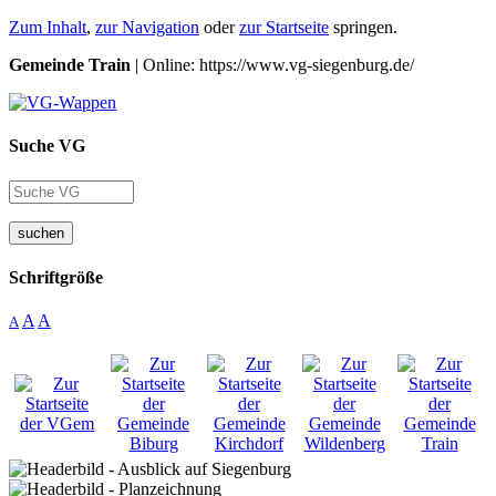
Zum Inhalt
,
zur Navigation
oder
zur Startseite
springen.
Gemeinde Train
| Online: https://www.vg-siegenburg.de/
Suche VG
suchen
Schriftgröße
A
A
A