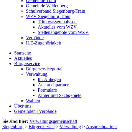
Gemeinde Train
Gemeinde Wildenberg
Schulverband Siegenburg-Train
WZV Siegenburg-Train
Trinkwasseranalysen
Aktuelles vom WZV
Stellenangebote vom WZV
Verbände
ILE-Zugehörigkeit
Startseite
Aktuelles
Bürgerservice
Bürgerserviceportal
Verwaltung
Ihr Anliegen
Ansprechpartner
Formulare
Ämter und Sachgebiete
Wahlen
Über uns
Gemeinden | Verbände
Sie sind hier:
Verwaltungsgemeinschaft
Siegenburg
>
Bürgerservice
>
Verwaltung
>
Ansprechpartner