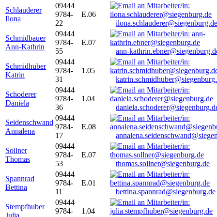
09444
Schlauderer
9784-
E.06
Ilona
22
ilona.schlauderer@siegenburg.d
09444
Schmidbauer
9784-
E.07
Ann-Kathrin
55
ann-kathrin.ebner@siegenburg.d
09444
Schmidhuber
9784-
1.05
Katrin
31
katrin.schmidhuber@siegenburg
09444
Schoderer
9784-
1.04
Daniela
36
daniela.schoderer@siegenburg.d
09444
Seidenschwand
9784-
E.08
Annalena
17
annalena.seidenschwand@siegen
09444
Sollner
9784-
E.07
Thomas
53
thomas.sollner@siegenburg.de
09444
Spannrad
9784-
E.01
Bettina
11
bettina.spannrad@siegenburg.de
09444
Stempfhuber
9784-
1.04
Julia