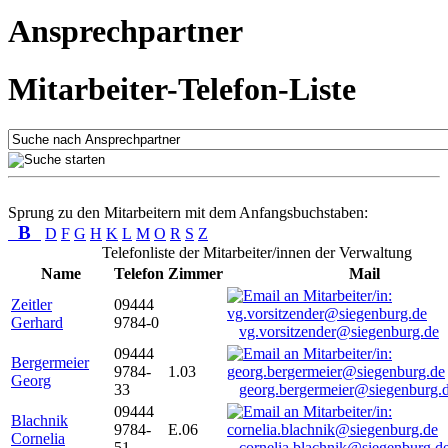
Ansprechpartner
Mitarbeiter-Telefon-Liste
Sprung zu den Mitarbeitern mit dem Anfangsbuchstaben:
B
D
F
G
H
K
L
M
O
R
S
Z
Telefonliste der Mitarbeiter/innen der Verwaltung
Name
Telefon
Zimmer
Mail
Zeitler
09444
Gerhard
9784-0
vg.vorsitzender@siegenburg.de
09444
Bergermeier
9784-
1.03
Georg
33
georg.bergermeier@siegenburg.
09444
Blachnik
9784-
E.06
Cornelia
51
cornelia.blachnik@siegenburg.d