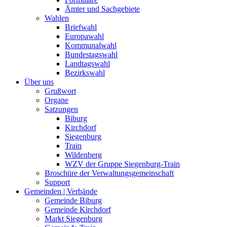
Ämter und Sachgebiete
Wahlen
Briefwahl
Europawahl
Kommunalwahl
Bundestagswahl
Landtagswahl
Bezirkswahl
Über uns
Grußwort
Organe
Satzungen
Biburg
Kirchdorf
Siegenburg
Train
Wildenberg
WZV der Gruppe Siegenburg-Train
Broschüre der Verwaltungsgemeinschaft
Support
Gemeinden | Verbände
Gemeinde Biburg
Gemeinde Kirchdorf
Markt Siegenburg