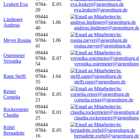
Leukert Eva
9784-
E.05
20
eva.leukert@siegenburg.de
09444
Lindinger
9784-
1.06
Andreas
40
andreas.lindinger@siegenburg.d
09444
Meyer Rosina
9784-
1.06
41
rosina.meyer@siegenburg.de
09444
Ostermeier
9784-
E.07
Veronika
54
veronika.ostermeier@siegenburg
09444
Rapp Steffi
9784-
1.04
35
steffi.rapp@siegenburg.de
09444
Reiser
9784-
E.05
Cornelia
21
cornelia.reiser@siegenburg.de
09444
Rockermeier
9784-
E.01
Claudia
25
claudia.rockermeier@siegenburg
09444
Röhrl
9784-
E.05
Bernadette
16
bernadette.roehrl@siegenburg.de