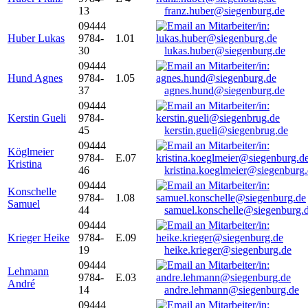
13
franz.huber@siegenburg.de
09444
Huber Lukas
9784-
1.01
30
lukas.huber@siegenburg.de
09444
Hund Agnes
9784-
1.05
37
agnes.hund@siegenburg.de
09444
Kerstin Gueli
9784-
45
kerstin.gueli@siegenbrug.de
09444
Köglmeier
9784-
E.07
Kristina
46
kristina.koeglmeier@siegenburg
09444
Konschelle
9784-
1.08
Samuel
44
samuel.konschelle@siegenburg.
09444
Krieger Heike
9784-
E.09
19
heike.krieger@siegenburg.de
09444
Lehmann
9784-
E.03
André
14
andre.lehmann@siegenburg.de
09444