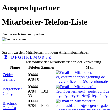
Ansprechpartner
Mitarbeiter-Telefon-Liste
Sprung zu den Mitarbeitern mit dem Anfangsbuchstaben:
B
D
F
G
H
K
L
M
O
R
S
Z
Telefonliste der Mitarbeiter/innen der Verwaltung
Name
Telefon
Zimmer
Mail
Zeitler
09444
Gerhard
9784-0
vg.vorsitzender@siegenburg.de
09444
Bergermeier
9784-
1.03
Georg
33
georg.bergermeier@siegenburg.
09444
Blachnik
9784-
E.06
Cornelia
51
cornelia.blachnik@siegenburg.d