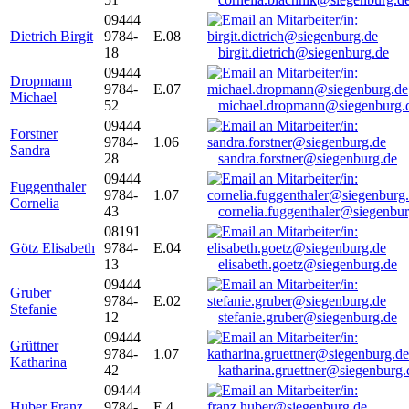
09444
Dietrich Birgit
9784-
E.08
18
birgit.dietrich@siegenburg.de
09444
Dropmann
9784-
E.07
Michael
52
michael.dropmann@siegenburg.
09444
Forstner
9784-
1.06
Sandra
28
sandra.forstner@siegenburg.de
09444
Fuggenthaler
9784-
1.07
Cornelia
43
cornelia.fuggenthaler@siegenbu
08191
Götz Elisabeth
9784-
E.04
13
elisabeth.goetz@siegenburg.de
09444
Gruber
9784-
E.02
Stefanie
12
stefanie.gruber@siegenburg.de
09444
Grüttner
9784-
1.07
Katharina
42
katharina.gruettner@siegenburg.
09444
Huber Franz
9784-
E 4