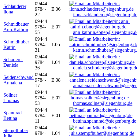
09444
Schlauderer
9784-
E.06
Ilona
22
ilona.schlauderer@siegenburg.d
09444
Schmidbauer
9784-
E.07
Ann-Kathrin
55
ann-kathrin.ebner@siegenburg.d
09444
Schmidhuber
9784-
1.05
Katrin
31
katrin.schmidhuber@siegenburg
09444
Schoderer
9784-
1.04
Daniela
36
daniela.schoderer@siegenburg.d
09444
Seidenschwand
9784-
E.08
Annalena
17
annalena.seidenschwand@siegen
09444
Sollner
9784-
E.07
Thomas
53
thomas.sollner@siegenburg.de
09444
Spannrad
9784-
E.01
Bettina
11
bettina.spannrad@siegenburg.de
09444
Stempfhuber
9784-
1.04
Julia