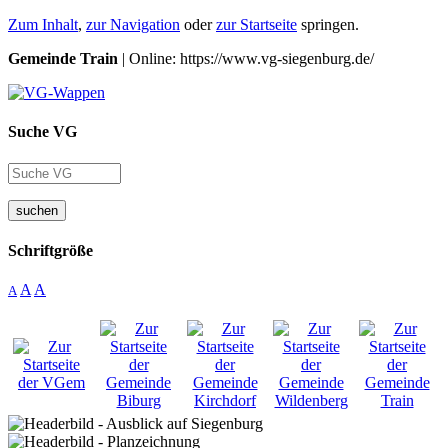
Zum Inhalt
,
zur Navigation
oder
zur Startseite
springen.
Gemeinde Train
| Online: https://www.vg-siegenburg.de/
Suche VG
suchen
Schriftgröße
A
A
A