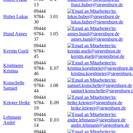
13
franz.huber@siegenburg.de
09444
Huber Lukas
9784-
1.01
30
lukas.huber@siegenburg.de
09444
Hund Agnes
9784-
1.05
37
agnes.hund@siegenburg.de
09444
Kerstin Gueli
9784-
45
kerstin.gueli@siegenbrug.de
09444
Köglmeier
9784-
E.07
Kristina
46
kristina.koeglmeier@siegenburg
09444
Konschelle
9784-
1.08
Samuel
44
samuel.konschelle@siegenburg.
09444
Krieger Heike
9784-
E.09
19
heike.krieger@siegenburg.de
09444
Lehmann
9784-
E.03
André
14
andre.lehmann@siegenburg.de
09444