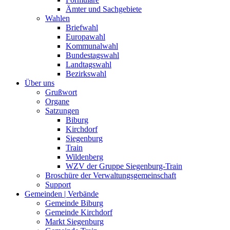
Ämter und Sachgebiete
Wahlen
Briefwahl
Europawahl
Kommunalwahl
Bundestagswahl
Landtagswahl
Bezirkswahl
Über uns
Grußwort
Organe
Satzungen
Biburg
Kirchdorf
Siegenburg
Train
Wildenberg
WZV der Gruppe Siegenburg-Train
Broschüre der Verwaltungsgemeinschaft
Support
Gemeinden | Verbände
Gemeinde Biburg
Gemeinde Kirchdorf
Markt Siegenburg