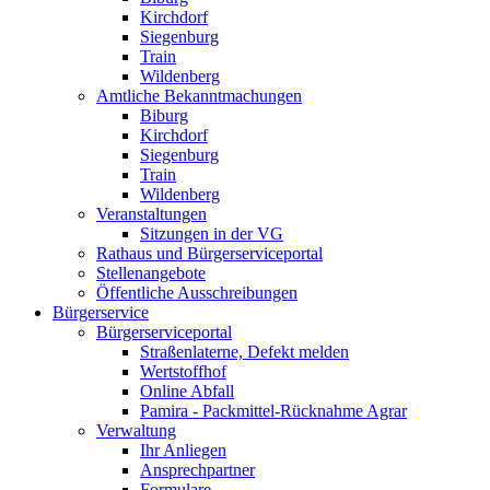
Kirchdorf
Siegenburg
Train
Wildenberg
Amtliche Bekanntmachungen
Biburg
Kirchdorf
Siegenburg
Train
Wildenberg
Veranstaltungen
Sitzungen in der VG
Rathaus und Bürgerserviceportal
Stellenangebote
Öffentliche Ausschreibungen
Bürgerservice
Bürgerserviceportal
Straßenlaterne, Defekt melden
Wertstoffhof
Online Abfall
Pamira - Packmittel-Rücknahme Agrar
Verwaltung
Ihr Anliegen
Ansprechpartner
Formulare