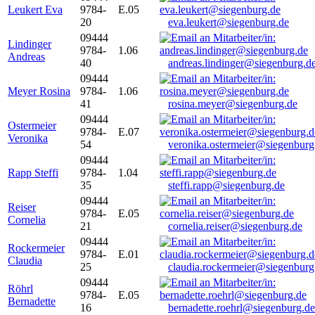
Leukert Eva
9784-
E.05
20
eva.leukert@siegenburg.de
09444
Lindinger
9784-
1.06
Andreas
40
andreas.lindinger@siegenburg.d
09444
Meyer Rosina
9784-
1.06
41
rosina.meyer@siegenburg.de
09444
Ostermeier
9784-
E.07
Veronika
54
veronika.ostermeier@siegenburg
09444
Rapp Steffi
9784-
1.04
35
steffi.rapp@siegenburg.de
09444
Reiser
9784-
E.05
Cornelia
21
cornelia.reiser@siegenburg.de
09444
Rockermeier
9784-
E.01
Claudia
25
claudia.rockermeier@siegenburg
09444
Röhrl
9784-
E.05
Bernadette
16
bernadette.roehrl@siegenburg.de