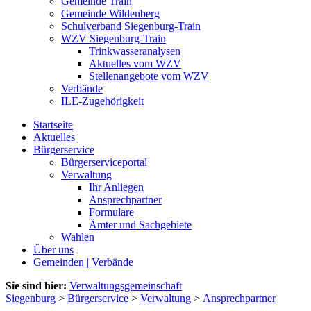
Gemeinde Train
Gemeinde Wildenberg
Schulverband Siegenburg-Train
WZV Siegenburg-Train
Trinkwasseranalysen
Aktuelles vom WZV
Stellenangebote vom WZV
Verbände
ILE-Zugehörigkeit
Startseite
Aktuelles
Bürgerservice
Bürgerserviceportal
Verwaltung
Ihr Anliegen
Ansprechpartner
Formulare
Ämter und Sachgebiete
Wahlen
Über uns
Gemeinden | Verbände
Sie sind hier:
Verwaltungsgemeinschaft
Siegenburg
>
Bürgerservice
>
Verwaltung
>
Ansprechpartner