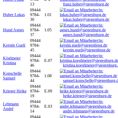
13
franz.huber@siegenburg.de
09444
Huber Lukas
9784-
1.01
30
lukas.huber@siegenburg.de
09444
Hund Agnes
9784-
1.05
37
agnes.hund@siegenburg.de
09444
Kerstin Gueli
9784-
45
kerstin.gueli@siegenbrug.de
09444
Köglmeier
9784-
E.07
Kristina
46
kristina.koeglmeier@siegenburg
09444
Konschelle
9784-
1.08
Samuel
44
samuel.konschelle@siegenburg.
09444
Krieger Heike
9784-
E.09
19
heike.krieger@siegenburg.de
09444
Lehmann
9784-
E.03
André
14
andre.lehmann@siegenburg.de
09444