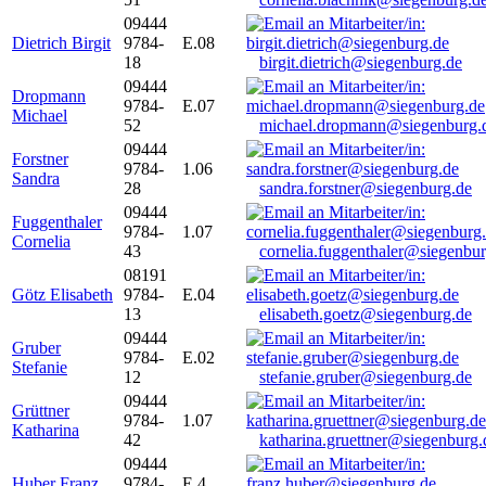
09444
Dietrich Birgit
9784-
E.08
18
birgit.dietrich@siegenburg.de
09444
Dropmann
9784-
E.07
Michael
52
michael.dropmann@siegenburg.
09444
Forstner
9784-
1.06
Sandra
28
sandra.forstner@siegenburg.de
09444
Fuggenthaler
9784-
1.07
Cornelia
43
cornelia.fuggenthaler@siegenbu
08191
Götz Elisabeth
9784-
E.04
13
elisabeth.goetz@siegenburg.de
09444
Gruber
9784-
E.02
Stefanie
12
stefanie.gruber@siegenburg.de
09444
Grüttner
9784-
1.07
Katharina
42
katharina.gruettner@siegenburg.
09444
Huber Franz
9784-
E 4