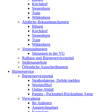
Kirchdorf
Siegenburg
Train
Wildenberg
Amtliche Bekanntmachungen
Biburg
Kirchdorf
Siegenburg
Train
Wildenberg
Veranstaltungen
Sitzungen in der VG
Rathaus und Bürgerserviceportal
Stellenangebote
Öffentliche Ausschreibungen
Bürgerservice
Bürgerserviceportal
Straßenlaterne, Defekt melden
Wertstoffhof
Online Abfall
Pamira - Packmittel-Rücknahme Agrar
Verwaltung
Ihr Anliegen
Ansprechpartner
Formulare