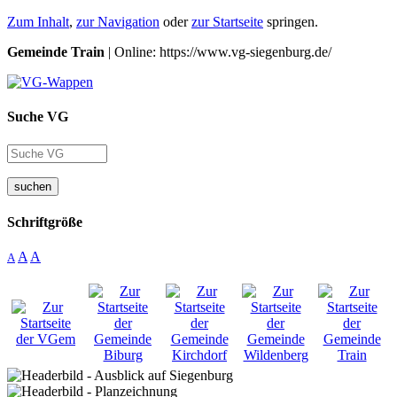
Zum Inhalt
,
zur Navigation
oder
zur Startseite
springen.
Gemeinde Train
| Online: https://www.vg-siegenburg.de/
Suche VG
suchen
Schriftgröße
A
A
A