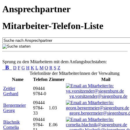
Ansprechpartner
Mitarbeiter-Telefon-Liste
Sprung zu den Mitarbeitern mit dem Anfangsbuchstaben:
B
D
F
G
H
K
L
M
O
R
S
Z
Telefonliste der Mitarbeiter/innen der Verwaltung
Name
Telefon
Zimmer
Mail
Zeitler
09444
Gerhard
9784-0
vg.vorsitzender@siegenburg.de
09444
Bergermeier
9784-
1.03
Georg
33
georg.bergermeier@siegenburg.
09444
Blachnik
9784-
E.06
Cornelia
51
cornelia.blachnik@siegenburg.d