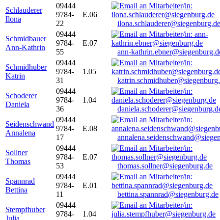
09444
Schlauderer
9784-
E.06
Ilona
22
ilona.schlauderer@siegenburg.d
09444
Schmidbauer
9784-
E.07
Ann-Kathrin
55
ann-kathrin.ebner@siegenburg.d
09444
Schmidhuber
9784-
1.05
Katrin
31
katrin.schmidhuber@siegenburg
09444
Schoderer
9784-
1.04
Daniela
36
daniela.schoderer@siegenburg.d
09444
Seidenschwand
9784-
E.08
Annalena
17
annalena.seidenschwand@siegen
09444
Sollner
9784-
E.07
Thomas
53
thomas.sollner@siegenburg.de
09444
Spannrad
9784-
E.01
Bettina
11
bettina.spannrad@siegenburg.de
09444
Stempfhuber
9784-
1.04
Julia