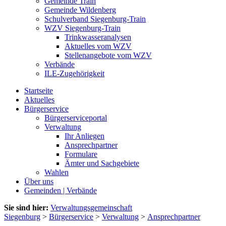
Gemeinde Train
Gemeinde Wildenberg
Schulverband Siegenburg-Train
WZV Siegenburg-Train
Trinkwasseranalysen
Aktuelles vom WZV
Stellenangebote vom WZV
Verbände
ILE-Zugehörigkeit
Startseite
Aktuelles
Bürgerservice
Bürgerserviceportal
Verwaltung
Ihr Anliegen
Ansprechpartner
Formulare
Ämter und Sachgebiete
Wahlen
Über uns
Gemeinden | Verbände
Sie sind hier:
Verwaltungsgemeinschaft
Siegenburg
>
Bürgerservice
>
Verwaltung
>
Ansprechpartner