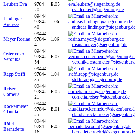
Leukert Eva
9784-
E.05
20
eva.leukert@siegenburg.de
09444
Lindinger
9784-
1.06
Andreas
40
andreas.lindinger@siegenburg.d
09444
Meyer Rosina
9784-
1.06
41
rosina.meyer@siegenburg.de
09444
Ostermeier
9784-
E.07
Veronika
54
veronika.ostermeier@siegenburg
09444
Rapp Steffi
9784-
1.04
35
steffi.rapp@siegenburg.de
09444
Reiser
9784-
E.05
Cornelia
21
cornelia.reiser@siegenburg.de
09444
Rockermeier
9784-
E.01
Claudia
25
claudia.rockermeier@siegenburg
09444
Röhrl
9784-
E.05
Bernadette
16
bernadette.roehrl@siegenburg.de