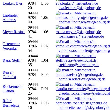
Leukert Eva
9784-
E.05
20
eva.leukert@siegenburg.de
09444
Lindinger
9784-
1.06
Andreas
40
andreas.lindinger@siegenburg.d
09444
Meyer Rosina
9784-
1.06
41
rosina.meyer@siegenburg.de
09444
Ostermeier
9784-
E.07
Veronika
54
veronika.ostermeier@siegenburg
09444
Rapp Steffi
9784-
1.04
35
steffi.rapp@siegenburg.de
09444
Reiser
9784-
E.05
Cornelia
21
cornelia.reiser@siegenburg.de
09444
Rockermeier
9784-
E.01
Claudia
25
claudia.rockermeier@siegenburg
09444
Röhrl
9784-
E.05
Bernadette
16
bernadette.roehrl@siegenburg.de