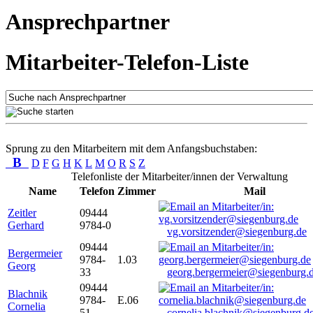
Ansprechpartner
Mitarbeiter-Telefon-Liste
Sprung zu den Mitarbeitern mit dem Anfangsbuchstaben:
B
D
F
G
H
K
L
M
O
R
S
Z
Telefonliste der Mitarbeiter/innen der Verwaltung
Name
Telefon
Zimmer
Mail
Zeitler
09444
Gerhard
9784-0
vg.vorsitzender@siegenburg.de
09444
Bergermeier
9784-
1.03
Georg
33
georg.bergermeier@siegenburg.
09444
Blachnik
9784-
E.06
Cornelia
51
cornelia.blachnik@siegenburg.d