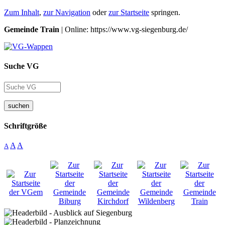
Zum Inhalt
,
zur Navigation
oder
zur Startseite
springen.
Gemeinde Train
| Online: https://www.vg-siegenburg.de/
Suche VG
suchen
Schriftgröße
A
A
A