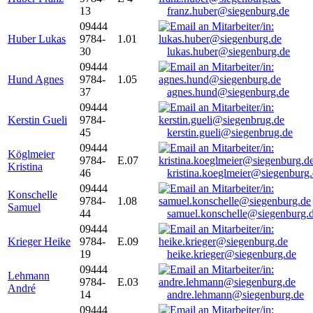
13
franz.huber@siegenburg.de
09444
Huber Lukas
9784-
1.01
30
lukas.huber@siegenburg.de
09444
Hund Agnes
9784-
1.05
37
agnes.hund@siegenburg.de
09444
Kerstin Gueli
9784-
45
kerstin.gueli@siegenbrug.de
09444
Köglmeier
9784-
E.07
Kristina
46
kristina.koeglmeier@siegenburg
09444
Konschelle
9784-
1.08
Samuel
44
samuel.konschelle@siegenburg.
09444
Krieger Heike
9784-
E.09
19
heike.krieger@siegenburg.de
09444
Lehmann
9784-
E.03
André
14
andre.lehmann@siegenburg.de
09444