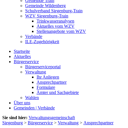
Gemeinde Train
Gemeinde Wildenberg
Schulverband Siegenburg-Train
WZV Siegenburg-Train
Trinkwasseranalysen
Aktuelles vom WZV
Stellenangebote vom WZV
Verbände
ILE-Zugehörigkeit
Startseite
Aktuelles
Bürgerservice
Bürgerserviceportal
Verwaltung
Ihr Anliegen
Ansprechpartner
Formulare
Ämter und Sachgebiete
Wahlen
Über uns
Gemeinden | Verbände
Sie sind hier:
Verwaltungsgemeinschaft
Siegenburg
>
Bürgerservice
>
Verwaltung
>
Ansprechpartner