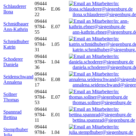
09444
Schlauderer
9784-
E.06
Ilona
22
ilona.schlauderer@siegenburg.d
09444
Schmidbauer
9784-
E.07
Ann-Kathrin
55
ann-kathrin.ebner@siegenburg.d
09444
Schmidhuber
9784-
1.05
Katrin
31
katrin.schmidhuber@siegenburg
09444
Schoderer
9784-
1.04
Daniela
36
daniela.schoderer@siegenburg.d
09444
Seidenschwand
9784-
E.08
Annalena
17
annalena.seidenschwand@siegen
09444
Sollner
9784-
E.07
Thomas
53
thomas.sollner@siegenburg.de
09444
Spannrad
9784-
E.01
Bettina
11
bettina.spannrad@siegenburg.de
09444
Stempfhuber
9784-
1.04
Julia