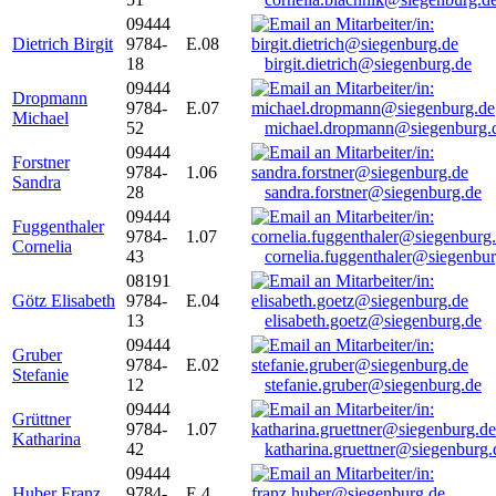
09444
Dietrich Birgit
9784-
E.08
18
birgit.dietrich@siegenburg.de
09444
Dropmann
9784-
E.07
Michael
52
michael.dropmann@siegenburg.
09444
Forstner
9784-
1.06
Sandra
28
sandra.forstner@siegenburg.de
09444
Fuggenthaler
9784-
1.07
Cornelia
43
cornelia.fuggenthaler@siegenbu
08191
Götz Elisabeth
9784-
E.04
13
elisabeth.goetz@siegenburg.de
09444
Gruber
9784-
E.02
Stefanie
12
stefanie.gruber@siegenburg.de
09444
Grüttner
9784-
1.07
Katharina
42
katharina.gruettner@siegenburg.
09444
Huber Franz
9784-
E 4