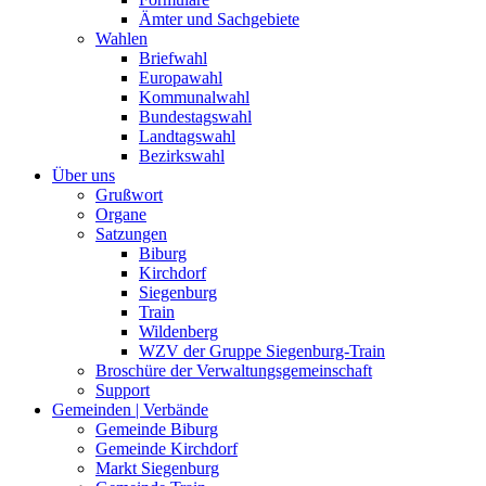
Ämter und Sachgebiete
Wahlen
Briefwahl
Europawahl
Kommunalwahl
Bundestagswahl
Landtagswahl
Bezirkswahl
Über uns
Grußwort
Organe
Satzungen
Biburg
Kirchdorf
Siegenburg
Train
Wildenberg
WZV der Gruppe Siegenburg-Train
Broschüre der Verwaltungsgemeinschaft
Support
Gemeinden | Verbände
Gemeinde Biburg
Gemeinde Kirchdorf
Markt Siegenburg