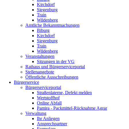
Kirchdorf
Siegenburg
Train
Wildenberg
Amtliche Bekanntmachungen
Biburg
Kirchdorf
Siegenburg
Train
Wildenberg
Veranstaltungen
Sitzungen in der VG
Rathaus und Bürgerserviceportal
Stellenangebote
Öffentliche Ausschreibungen
Bürgerservice
Bürgerserviceportal
Straßenlaterne, Defekt melden
Wertstoffhof
Online Abfall
Pamira - Packmittel-Rücknahme Agrar
Verwaltung
Ihr Anliegen
Ansprechpartner
Formulare