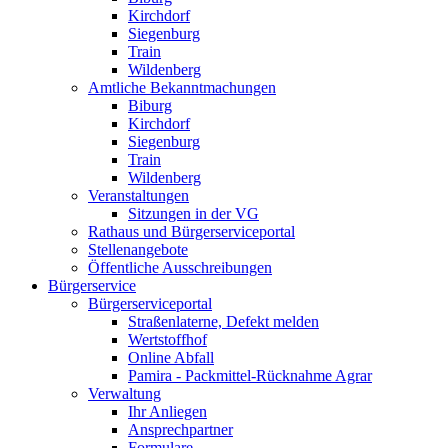
Kirchdorf
Siegenburg
Train
Wildenberg
Amtliche Bekanntmachungen
Biburg
Kirchdorf
Siegenburg
Train
Wildenberg
Veranstaltungen
Sitzungen in der VG
Rathaus und Bürgerserviceportal
Stellenangebote
Öffentliche Ausschreibungen
Bürgerservice
Bürgerserviceportal
Straßenlaterne, Defekt melden
Wertstoffhof
Online Abfall
Pamira - Packmittel-Rücknahme Agrar
Verwaltung
Ihr Anliegen
Ansprechpartner
Formulare