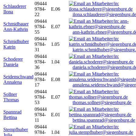
09444
Schlauderer
9784-
E.06
Ilona
22
ilona.schlauderer@siegenburg.d
09444
Schmidbauer
9784-
E.07
Ann-Kathrin
55
ann-kathrin.ebner@siegenburg.d
09444
Schmidhuber
9784-
1.05
Katrin
31
katrin.schmidhuber@siegenburg
09444
Schoderer
9784-
1.04
Daniela
36
daniela.schoderer@siegenburg.d
09444
Seidenschwand
9784-
E.08
Annalena
17
annalena.seidenschwand@siegen
09444
Sollner
9784-
E.07
Thomas
53
thomas.sollner@siegenburg.de
09444
Spannrad
9784-
E.01
Bettina
11
bettina.spannrad@siegenburg.de
09444
Stempfhuber
9784-
1.04
Julia