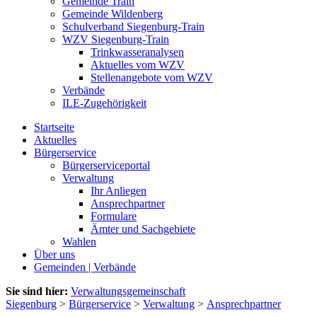
Gemeinde Train
Gemeinde Wildenberg
Schulverband Siegenburg-Train
WZV Siegenburg-Train
Trinkwasseranalysen
Aktuelles vom WZV
Stellenangebote vom WZV
Verbände
ILE-Zugehörigkeit
Startseite
Aktuelles
Bürgerservice
Bürgerserviceportal
Verwaltung
Ihr Anliegen
Ansprechpartner
Formulare
Ämter und Sachgebiete
Wahlen
Über uns
Gemeinden | Verbände
Sie sind hier:
Verwaltungsgemeinschaft
Siegenburg
>
Bürgerservice
>
Verwaltung
>
Ansprechpartner