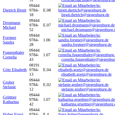
09444
Dietrich Birgit
9784-
E.08
18
birgit.dietrich@siegenburg.de
09444
Dropmann
9784-
E.07
Michael
52
michael.dropmann@siegenburg.
09444
Forstner
9784-
1.06
Sandra
28
sandra.forstner@siegenburg.de
09444
Fuggenthaler
9784-
1.07
Cornelia
43
cornelia.fuggenthaler@siegenbu
08191
Götz Elisabeth
9784-
E.04
13
elisabeth.goetz@siegenburg.de
09444
Gruber
9784-
E.02
Stefanie
12
stefanie.gruber@siegenburg.de
09444
Grüttner
9784-
1.07
Katharina
42
katharina.gruettner@siegenburg.
09444
Huber Franz
9784-
E 4