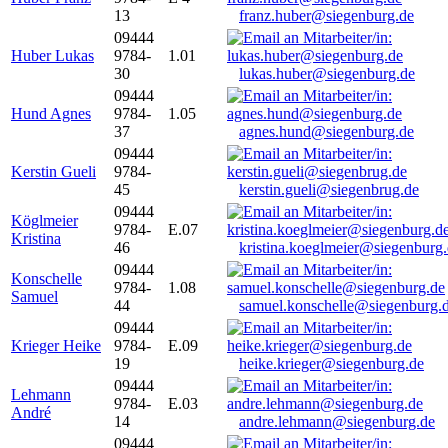
13
franz.huber@siegenburg.de
09444
Huber Lukas
9784-
1.01
30
lukas.huber@siegenburg.de
09444
Hund Agnes
9784-
1.05
37
agnes.hund@siegenburg.de
09444
Kerstin Gueli
9784-
45
kerstin.gueli@siegenbrug.de
09444
Köglmeier
9784-
E.07
Kristina
46
kristina.koeglmeier@siegenburg
09444
Konschelle
9784-
1.08
Samuel
44
samuel.konschelle@siegenburg.
09444
Krieger Heike
9784-
E.09
19
heike.krieger@siegenburg.de
09444
Lehmann
9784-
E.03
André
14
andre.lehmann@siegenburg.de
09444