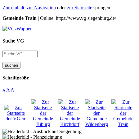
Zum Inhalt
,
zur Navigation
oder
zur Startseite
springen.
Gemeinde Train
| Online: https://www.vg-siegenburg.de/
Suche VG
suchen
Schriftgröße
A
A
A