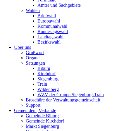
Ämter und Sachgebiete
Wahlen
Briefwahl
Europawahl
Kommunalwahl
Bundestagswahl
Landtagswahl
Bezirkswahl
Über uns
Grußwort
Organe
Satzungen
Biburg
Kirchdorf
Siegenburg
Train
Wildenberg
WZV der Gruppe Siegenburg-Train
Broschüre der Verwaltungsgemeinschaft
Support
Gemeinden | Verbände
Gemeinde Biburg
Gemeinde Kirchdorf
Markt Siegenburg