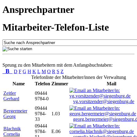
Ansprechpartner
Mitarbeiter-Telefon-Liste
Sprung zu den Mitarbeitern mit dem Anfangsbuchstaben:
B
D
F
G
H
K
L
M
O
R
S
Z
Telefonliste der Mitarbeiter/innen der Verwaltung
Name
Telefon
Zimmer
Mail
Zeitler
09444
Gerhard
9784-0
vg.vorsitzender@siegenburg.de
09444
Bergermeier
9784-
1.03
Georg
33
georg.bergermeier@siegenburg.
09444
Blachnik
9784-
E.06
Cornelia
51
cornelia.blachnik@siegenburg.d