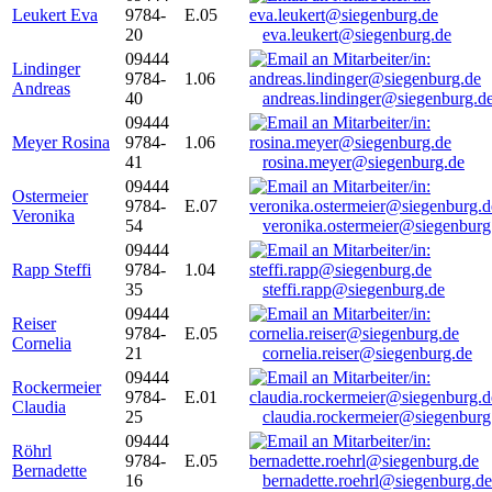
Leukert Eva
9784-
E.05
20
eva.leukert@siegenburg.de
09444
Lindinger
9784-
1.06
Andreas
40
andreas.lindinger@siegenburg.d
09444
Meyer Rosina
9784-
1.06
41
rosina.meyer@siegenburg.de
09444
Ostermeier
9784-
E.07
Veronika
54
veronika.ostermeier@siegenburg
09444
Rapp Steffi
9784-
1.04
35
steffi.rapp@siegenburg.de
09444
Reiser
9784-
E.05
Cornelia
21
cornelia.reiser@siegenburg.de
09444
Rockermeier
9784-
E.01
Claudia
25
claudia.rockermeier@siegenburg
09444
Röhrl
9784-
E.05
Bernadette
16
bernadette.roehrl@siegenburg.de