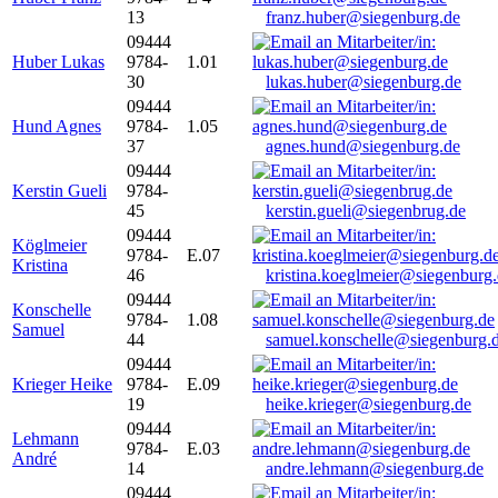
13
franz.huber@siegenburg.de
09444
Huber Lukas
9784-
1.01
30
lukas.huber@siegenburg.de
09444
Hund Agnes
9784-
1.05
37
agnes.hund@siegenburg.de
09444
Kerstin Gueli
9784-
45
kerstin.gueli@siegenbrug.de
09444
Köglmeier
9784-
E.07
Kristina
46
kristina.koeglmeier@siegenburg
09444
Konschelle
9784-
1.08
Samuel
44
samuel.konschelle@siegenburg.
09444
Krieger Heike
9784-
E.09
19
heike.krieger@siegenburg.de
09444
Lehmann
9784-
E.03
André
14
andre.lehmann@siegenburg.de
09444