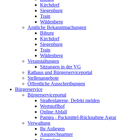
Kirchdorf
Siegenburg
Train
Wildenberg
Amtliche Bekanntmachungen
Biburg
Kirchdorf
Siegenburg
Train
Wildenberg
Veranstaltungen
Sitzungen in der VG
Rathaus und Bürgerserviceportal
Stellenangebote
Öffentliche Ausschreibungen
Bürgerservice
Bürgerserviceportal
Straßenlaterne, Defekt melden
Wertstoffhof
Online Abfall
Pamira - Packmittel-Rücknahme Agrar
Verwaltung
Ihr Anliegen
Ansprechpartner
Formulare