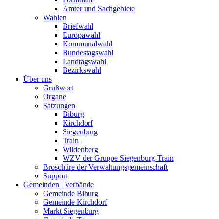
Ämter und Sachgebiete
Wahlen
Briefwahl
Europawahl
Kommunalwahl
Bundestagswahl
Landtagswahl
Bezirkswahl
Über uns
Grußwort
Organe
Satzungen
Biburg
Kirchdorf
Siegenburg
Train
Wildenberg
WZV der Gruppe Siegenburg-Train
Broschüre der Verwaltungsgemeinschaft
Support
Gemeinden | Verbände
Gemeinde Biburg
Gemeinde Kirchdorf
Markt Siegenburg