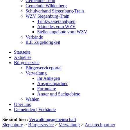
Gemeinde Train
Gemeinde Wildenberg
Schulverband Siegenburg-Train
WZV Siegenburg-Train
Trinkwasseranalysen
Aktuelles vom WZV
Stellenangebote vom WZV
Verbände
ILE-Zugehörigkeit
Startseite
Aktuelles
Bürgerservice
Bürgerserviceportal
Verwaltung
Ihr Anliegen
Ansprechpartner
Formulare
Ämter und Sachgebiete
Wahlen
Über uns
Gemeinden | Verbände
Sie sind hier:
Verwaltungsgemeinschaft
Siegenburg
>
Bürgerservice
>
Verwaltung
>
Ansprechpartner