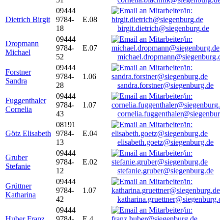
09444
Dietrich Birgit
9784-
E.08
18
birgit.dietrich@siegenburg.de
09444
Dropmann
9784-
E.07
Michael
52
michael.dropmann@siegenburg.
09444
Forstner
9784-
1.06
Sandra
28
sandra.forstner@siegenburg.de
09444
Fuggenthaler
9784-
1.07
Cornelia
43
cornelia.fuggenthaler@siegenbu
08191
Götz Elisabeth
9784-
E.04
13
elisabeth.goetz@siegenburg.de
09444
Gruber
9784-
E.02
Stefanie
12
stefanie.gruber@siegenburg.de
09444
Grüttner
9784-
1.07
Katharina
42
katharina.gruettner@siegenburg.
09444
Huber Franz
9784-
E 4