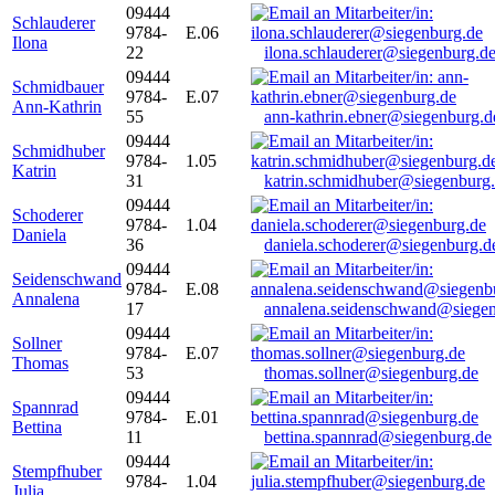
09444
Schlauderer
9784-
E.06
Ilona
22
ilona.schlauderer@siegenburg.d
09444
Schmidbauer
9784-
E.07
Ann-Kathrin
55
ann-kathrin.ebner@siegenburg.d
09444
Schmidhuber
9784-
1.05
Katrin
31
katrin.schmidhuber@siegenburg
09444
Schoderer
9784-
1.04
Daniela
36
daniela.schoderer@siegenburg.d
09444
Seidenschwand
9784-
E.08
Annalena
17
annalena.seidenschwand@siegen
09444
Sollner
9784-
E.07
Thomas
53
thomas.sollner@siegenburg.de
09444
Spannrad
9784-
E.01
Bettina
11
bettina.spannrad@siegenburg.de
09444
Stempfhuber
9784-
1.04
Julia