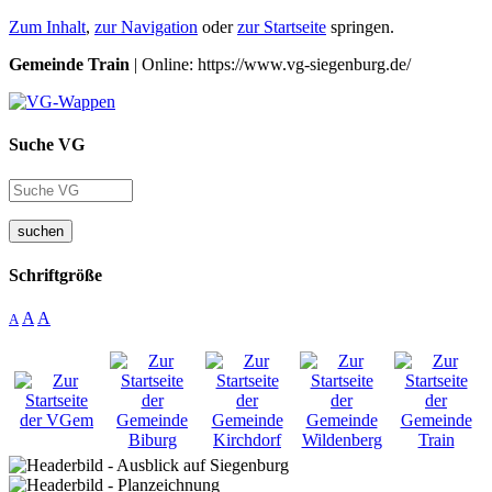
Zum Inhalt
,
zur Navigation
oder
zur Startseite
springen.
Gemeinde Train
| Online: https://www.vg-siegenburg.de/
Suche VG
suchen
Schriftgröße
A
A
A