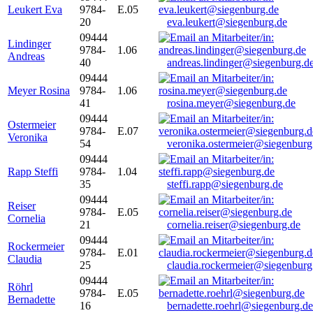
Leukert Eva
9784-
E.05
20
eva.leukert@siegenburg.de
09444
Lindinger
9784-
1.06
Andreas
40
andreas.lindinger@siegenburg.d
09444
Meyer Rosina
9784-
1.06
41
rosina.meyer@siegenburg.de
09444
Ostermeier
9784-
E.07
Veronika
54
veronika.ostermeier@siegenburg
09444
Rapp Steffi
9784-
1.04
35
steffi.rapp@siegenburg.de
09444
Reiser
9784-
E.05
Cornelia
21
cornelia.reiser@siegenburg.de
09444
Rockermeier
9784-
E.01
Claudia
25
claudia.rockermeier@siegenburg
09444
Röhrl
9784-
E.05
Bernadette
16
bernadette.roehrl@siegenburg.de