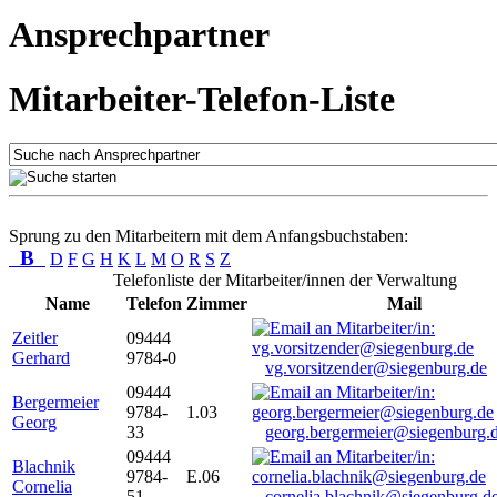
Ansprechpartner
Mitarbeiter-Telefon-Liste
Sprung zu den Mitarbeitern mit dem Anfangsbuchstaben:
B
D
F
G
H
K
L
M
O
R
S
Z
Telefonliste der Mitarbeiter/innen der Verwaltung
Name
Telefon
Zimmer
Mail
Zeitler
09444
Gerhard
9784-0
vg.vorsitzender@siegenburg.de
09444
Bergermeier
9784-
1.03
Georg
33
georg.bergermeier@siegenburg.
09444
Blachnik
9784-
E.06
Cornelia
51
cornelia.blachnik@siegenburg.d