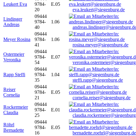
Leukert Eva
9784-
E.05
20
eva.leukert@siegenburg.de
09444
Lindinger
9784-
1.06
Andreas
40
andreas.lindinger@siegenburg.d
09444
Meyer Rosina
9784-
1.06
41
rosina.meyer@siegenburg.de
09444
Ostermeier
9784-
E.07
Veronika
54
veronika.ostermeier@siegenburg
09444
Rapp Steffi
9784-
1.04
35
steffi.rapp@siegenburg.de
09444
Reiser
9784-
E.05
Cornelia
21
cornelia.reiser@siegenburg.de
09444
Rockermeier
9784-
E.01
Claudia
25
claudia.rockermeier@siegenburg
09444
Röhrl
9784-
E.05
Bernadette
16
bernadette.roehrl@siegenburg.de