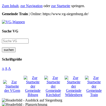
Zum Inhalt
,
zur Navigation
oder
zur Startseite
springen.
Gemeinde Train
| Online: https://www.vg-siegenburg.de/
Suche VG
suchen
Schriftgröße
A
A
A