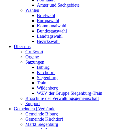
Ämter und Sachgebiete
Wahlen
Briefwahl
Europawahl
Kommunalwahl
Bundestagswahl
Landtagswahl
Bezirkswahl
Über uns
Grußwort
Organe
Satzungen
Biburg
Kirchdorf
Siegenburg
Train
Wildenberg
WZV der Gruppe Siegenburg-Train
Broschüre der Verwaltungsgemeinschaft
Support
Gemeinden | Verbände
Gemeinde Biburg
Gemeinde Kirchdorf
Markt Siegenburg