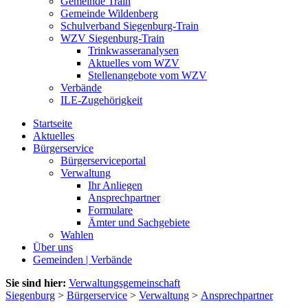
Gemeinde Train
Gemeinde Wildenberg
Schulverband Siegenburg-Train
WZV Siegenburg-Train
Trinkwasseranalysen
Aktuelles vom WZV
Stellenangebote vom WZV
Verbände
ILE-Zugehörigkeit
Startseite
Aktuelles
Bürgerservice
Bürgerserviceportal
Verwaltung
Ihr Anliegen
Ansprechpartner
Formulare
Ämter und Sachgebiete
Wahlen
Über uns
Gemeinden | Verbände
Sie sind hier:
Verwaltungsgemeinschaft
Siegenburg
>
Bürgerservice
>
Verwaltung
>
Ansprechpartner