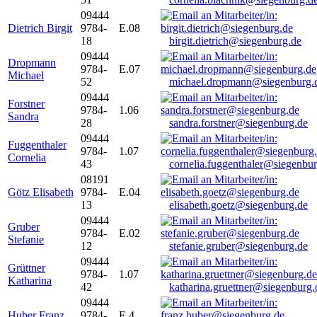
09444
Dietrich Birgit
9784-
E.08
18
birgit.dietrich@siegenburg.de
09444
Dropmann
9784-
E.07
Michael
52
michael.dropmann@siegenburg.
09444
Forstner
9784-
1.06
Sandra
28
sandra.forstner@siegenburg.de
09444
Fuggenthaler
9784-
1.07
Cornelia
43
cornelia.fuggenthaler@siegenbu
08191
Götz Elisabeth
9784-
E.04
13
elisabeth.goetz@siegenburg.de
09444
Gruber
9784-
E.02
Stefanie
12
stefanie.gruber@siegenburg.de
09444
Grüttner
9784-
1.07
Katharina
42
katharina.gruettner@siegenburg.
09444
Huber Franz
9784-
E 4