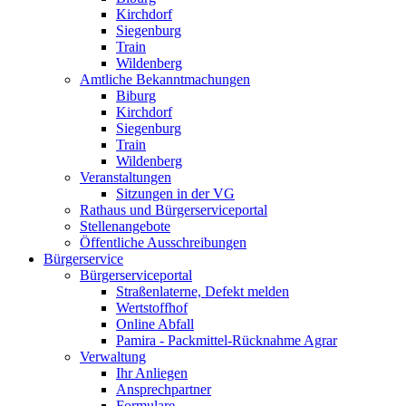
Kirchdorf
Siegenburg
Train
Wildenberg
Amtliche Bekanntmachungen
Biburg
Kirchdorf
Siegenburg
Train
Wildenberg
Veranstaltungen
Sitzungen in der VG
Rathaus und Bürgerserviceportal
Stellenangebote
Öffentliche Ausschreibungen
Bürgerservice
Bürgerserviceportal
Straßenlaterne, Defekt melden
Wertstoffhof
Online Abfall
Pamira - Packmittel-Rücknahme Agrar
Verwaltung
Ihr Anliegen
Ansprechpartner
Formulare