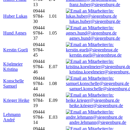
13
franz.huber@siegenburg.de
09444
Huber Lukas
9784-
1.01
30
lukas.huber@siegenburg.de
09444
Hund Agnes
9784-
1.05
37
agnes.hund@siegenburg.de
09444
Kerstin Gueli
9784-
45
kerstin.gueli@siegenbrug.de
09444
Köglmeier
9784-
E.07
Kristina
46
kristina.koeglmeier@siegenburg
09444
Konschelle
9784-
1.08
Samuel
44
samuel.konschelle@siegenburg.
09444
Krieger Heike
9784-
E.09
19
heike.krieger@siegenburg.de
09444
Lehmann
9784-
E.03
André
14
andre.lehmann@siegenburg.de
09444