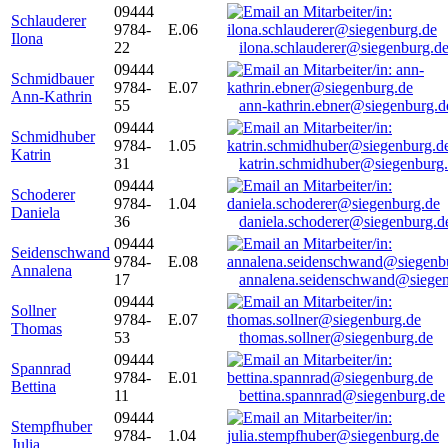
09444
Schlauderer
9784-
E.06
Ilona
22
ilona.schlauderer@siegenburg.d
09444
Schmidbauer
9784-
E.07
Ann-Kathrin
55
ann-kathrin.ebner@siegenburg.d
09444
Schmidhuber
9784-
1.05
Katrin
31
katrin.schmidhuber@siegenburg
09444
Schoderer
9784-
1.04
Daniela
36
daniela.schoderer@siegenburg.d
09444
Seidenschwand
9784-
E.08
Annalena
17
annalena.seidenschwand@siegen
09444
Sollner
9784-
E.07
Thomas
53
thomas.sollner@siegenburg.de
09444
Spannrad
9784-
E.01
Bettina
11
bettina.spannrad@siegenburg.de
09444
Stempfhuber
9784-
1.04
Julia