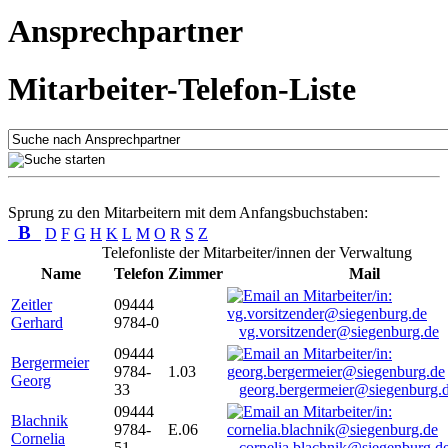
Ansprechpartner
Mitarbeiter-Telefon-Liste
Sprung zu den Mitarbeitern mit dem Anfangsbuchstaben:
B
D
F
G
H
K
L
M
O
R
S
Z
Telefonliste der Mitarbeiter/innen der Verwaltung
Name
Telefon
Zimmer
Mail
Zeitler
09444
Gerhard
9784-0
vg.vorsitzender@siegenburg.de
09444
Bergermeier
9784-
1.03
Georg
33
georg.bergermeier@siegenburg.
09444
Blachnik
9784-
E.06
Cornelia
51
cornelia.blachnik@siegenburg.d