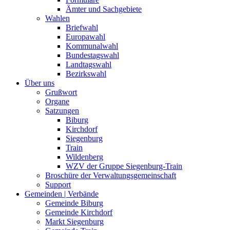
Ämter und Sachgebiete
Wahlen
Briefwahl
Europawahl
Kommunalwahl
Bundestagswahl
Landtagswahl
Bezirkswahl
Über uns
Grußwort
Organe
Satzungen
Biburg
Kirchdorf
Siegenburg
Train
Wildenberg
WZV der Gruppe Siegenburg-Train
Broschüre der Verwaltungsgemeinschaft
Support
Gemeinden | Verbände
Gemeinde Biburg
Gemeinde Kirchdorf
Markt Siegenburg