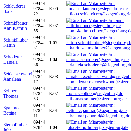
09444
Schlauderer
9784-
E.06
Ilona
22
ilona.schlauderer@siegenburg.d
09444
Schmidbauer
9784-
E.07
Ann-Kathrin
55
ann-kathrin.ebner@siegenburg.d
09444
Schmidhuber
9784-
1.05
Katrin
31
katrin.schmidhuber@siegenburg
09444
Schoderer
9784-
1.04
Daniela
36
daniela.schoderer@siegenburg.d
09444
Seidenschwand
9784-
E.08
Annalena
17
annalena.seidenschwand@siegen
09444
Sollner
9784-
E.07
Thomas
53
thomas.sollner@siegenburg.de
09444
Spannrad
9784-
E.01
Bettina
11
bettina.spannrad@siegenburg.de
09444
Stempfhuber
9784-
1.04
Julia