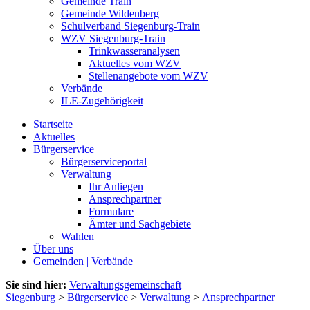
Gemeinde Train
Gemeinde Wildenberg
Schulverband Siegenburg-Train
WZV Siegenburg-Train
Trinkwasseranalysen
Aktuelles vom WZV
Stellenangebote vom WZV
Verbände
ILE-Zugehörigkeit
Startseite
Aktuelles
Bürgerservice
Bürgerserviceportal
Verwaltung
Ihr Anliegen
Ansprechpartner
Formulare
Ämter und Sachgebiete
Wahlen
Über uns
Gemeinden | Verbände
Sie sind hier:
Verwaltungsgemeinschaft
Siegenburg
>
Bürgerservice
>
Verwaltung
>
Ansprechpartner