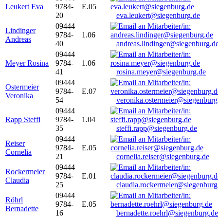
Leukert Eva
9784-
E.05
20
eva.leukert@siegenburg.de
09444
Lindinger
9784-
1.06
Andreas
40
andreas.lindinger@siegenburg.d
09444
Meyer Rosina
9784-
1.06
41
rosina.meyer@siegenburg.de
09444
Ostermeier
9784-
E.07
Veronika
54
veronika.ostermeier@siegenburg
09444
Rapp Steffi
9784-
1.04
35
steffi.rapp@siegenburg.de
09444
Reiser
9784-
E.05
Cornelia
21
cornelia.reiser@siegenburg.de
09444
Rockermeier
9784-
E.01
Claudia
25
claudia.rockermeier@siegenburg
09444
Röhrl
9784-
E.05
Bernadette
16
bernadette.roehrl@siegenburg.de