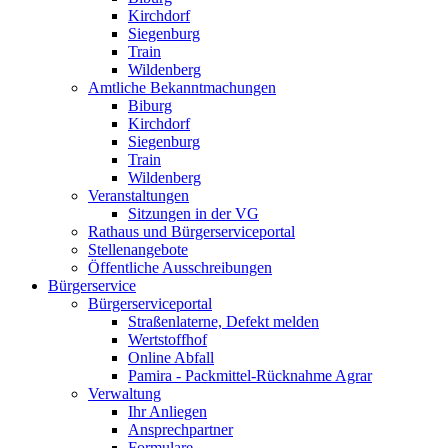
Kirchdorf
Siegenburg
Train
Wildenberg
Amtliche Bekanntmachungen
Biburg
Kirchdorf
Siegenburg
Train
Wildenberg
Veranstaltungen
Sitzungen in der VG
Rathaus und Bürgerserviceportal
Stellenangebote
Öffentliche Ausschreibungen
Bürgerservice
Bürgerserviceportal
Straßenlaterne, Defekt melden
Wertstoffhof
Online Abfall
Pamira - Packmittel-Rücknahme Agrar
Verwaltung
Ihr Anliegen
Ansprechpartner
Formulare