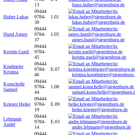
13
franz.huber@siegenburg.de
09444
Huber Lukas
9784-
1.01
30
lukas.huber@siegenburg.de
09444
Hund Agnes
9784-
1.05
37
agnes.hund@siegenburg.de
09444
Kerstin Gueli
9784-
45
kerstin.gueli@siegenbrug.de
09444
Köglmeier
9784-
E.07
Kristina
46
kristina.koeglmeier@siegenburg
09444
Konschelle
9784-
1.08
Samuel
44
samuel.konschelle@siegenburg.
09444
Krieger Heike
9784-
E.09
19
heike.krieger@siegenburg.de
09444
Lehmann
9784-
E.03
André
14
andre.lehmann@siegenburg.de
09444