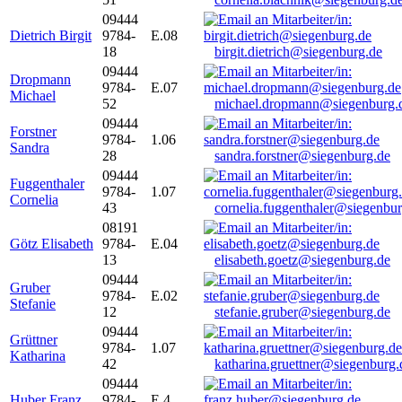
09444
Dietrich Birgit
9784-
E.08
18
birgit.dietrich@siegenburg.de
09444
Dropmann
9784-
E.07
Michael
52
michael.dropmann@siegenburg.
09444
Forstner
9784-
1.06
Sandra
28
sandra.forstner@siegenburg.de
09444
Fuggenthaler
9784-
1.07
Cornelia
43
cornelia.fuggenthaler@siegenbu
08191
Götz Elisabeth
9784-
E.04
13
elisabeth.goetz@siegenburg.de
09444
Gruber
9784-
E.02
Stefanie
12
stefanie.gruber@siegenburg.de
09444
Grüttner
9784-
1.07
Katharina
42
katharina.gruettner@siegenburg.
09444
Huber Franz
9784-
E 4