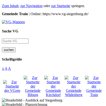
Zum Inhalt
,
zur Navigation
oder
zur Startseite
springen.
Gemeinde Train
| Online: https://www.vg-siegenburg.de/
Suche VG
suchen
Schriftgröße
A
A
A