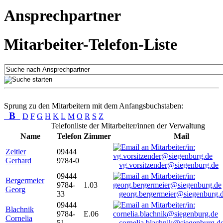
Ansprechpartner
Mitarbeiter-Telefon-Liste
Sprung zu den Mitarbeitern mit dem Anfangsbuchstaben:
B
D
F
G
H
K
L
M
O
R
S
Z
Telefonliste der Mitarbeiter/innen der Verwaltung
Name
Telefon
Zimmer
Mail
Zeitler
09444
Gerhard
9784-0
vg.vorsitzender@siegenburg.de
09444
Bergermeier
9784-
1.03
Georg
33
georg.bergermeier@siegenburg.
09444
Blachnik
9784-
E.06
Cornelia
51
cornelia.blachnik@siegenburg.d