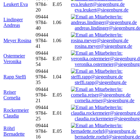
Leukert Eva
9784-
E.05
20
eva.leukert@siegenburg.de
09444
Lindinger
9784-
1.06
Andreas
40
andreas.lindinger@siegenburg.d
09444
Meyer Rosina
9784-
1.06
41
rosina.meyer@siegenburg.de
09444
Ostermeier
9784-
E.07
Veronika
54
veronika.ostermeier@siegenburg
09444
Rapp Steffi
9784-
1.04
35
steffi.rapp@siegenburg.de
09444
Reiser
9784-
E.05
Cornelia
21
cornelia.reiser@siegenburg.de
09444
Rockermeier
9784-
E.01
Claudia
25
claudia.rockermeier@siegenburg
09444
Röhrl
9784-
E.05
Bernadette
16
bernadette.roehrl@siegenburg.de