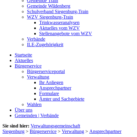
Gemeinde Train
Gemeinde Wildenberg
Schulverband Siegenburg-Train
WZV Siegenburg-Train
Trinkwasseranalysen
Aktuelles vom WZV
Stellenangebote vom WZV
Verbände
ILE-Zugehörigkeit
Startseite
Aktuelles
Bürgerservice
Bürgerserviceportal
Verwaltung
Ihr Anliegen
Ansprechpartner
Formulare
Ämter und Sachgebiete
Wahlen
Über uns
Gemeinden | Verbände
Sie sind hier:
Verwaltungsgemeinschaft
Siegenburg
>
Bürgerservice
>
Verwaltung
>
Ansprechpartner