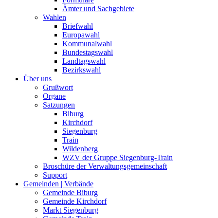
Ämter und Sachgebiete
Wahlen
Briefwahl
Europawahl
Kommunalwahl
Bundestagswahl
Landtagswahl
Bezirkswahl
Über uns
Grußwort
Organe
Satzungen
Biburg
Kirchdorf
Siegenburg
Train
Wildenberg
WZV der Gruppe Siegenburg-Train
Broschüre der Verwaltungsgemeinschaft
Support
Gemeinden | Verbände
Gemeinde Biburg
Gemeinde Kirchdorf
Markt Siegenburg