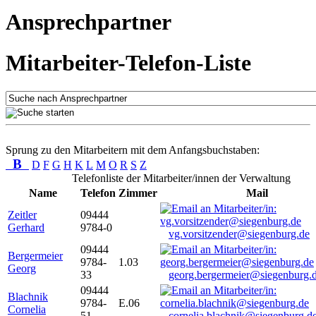
Ansprechpartner
Mitarbeiter-Telefon-Liste
Sprung zu den Mitarbeitern mit dem Anfangsbuchstaben:
B
D
F
G
H
K
L
M
O
R
S
Z
Telefonliste der Mitarbeiter/innen der Verwaltung
Name
Telefon
Zimmer
Mail
Zeitler
09444
Gerhard
9784-0
vg.vorsitzender@siegenburg.de
09444
Bergermeier
9784-
1.03
Georg
33
georg.bergermeier@siegenburg.
09444
Blachnik
9784-
E.06
Cornelia
51
cornelia.blachnik@siegenburg.d