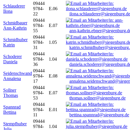
09444
Schlauderer
9784-
E.06
Ilona
22
ilona.schlauderer@siegenburg.d
09444
Schmidbauer
9784-
E.07
Ann-Kathrin
55
ann-kathrin.ebner@siegenburg.d
09444
Schmidhuber
9784-
1.05
Katrin
31
katrin.schmidhuber@siegenburg
09444
Schoderer
9784-
1.04
Daniela
36
daniela.schoderer@siegenburg.d
09444
Seidenschwand
9784-
E.08
Annalena
17
annalena.seidenschwand@siegen
09444
Sollner
9784-
E.07
Thomas
53
thomas.sollner@siegenburg.de
09444
Spannrad
9784-
E.01
Bettina
11
bettina.spannrad@siegenburg.de
09444
Stempfhuber
9784-
1.04
Julia