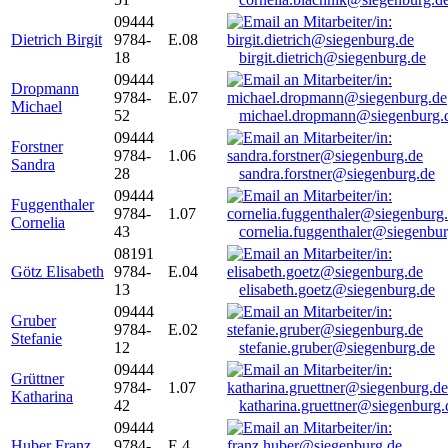
09444
Dietrich Birgit
9784-
E.08
18
birgit.dietrich@siegenburg.de
09444
Dropmann
9784-
E.07
Michael
52
michael.dropmann@siegenburg.
09444
Forstner
9784-
1.06
Sandra
28
sandra.forstner@siegenburg.de
09444
Fuggenthaler
9784-
1.07
Cornelia
43
cornelia.fuggenthaler@siegenbu
08191
Götz Elisabeth
9784-
E.04
13
elisabeth.goetz@siegenburg.de
09444
Gruber
9784-
E.02
Stefanie
12
stefanie.gruber@siegenburg.de
09444
Grüttner
9784-
1.07
Katharina
42
katharina.gruettner@siegenburg.
09444
Huber Franz
9784-
E 4