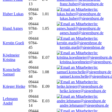
13
franz.huber@siegenburg.de
09444
Huber Lukas
9784-
1.01
30
lukas.huber@siegenburg.de
09444
Hund Agnes
9784-
1.05
37
agnes.hund@siegenburg.de
09444
Kerstin Gueli
9784-
45
kerstin.gueli@siegenbrug.de
09444
Köglmeier
9784-
E.07
Kristina
46
kristina.koeglmeier@siegenburg
09444
Konschelle
9784-
1.08
Samuel
44
samuel.konschelle@siegenburg.
09444
Krieger Heike
9784-
E.09
19
heike.krieger@siegenburg.de
09444
Lehmann
9784-
E.03
André
14
andre.lehmann@siegenburg.de
09444