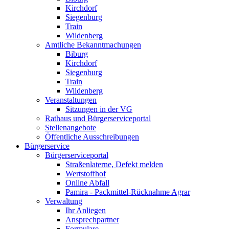
Kirchdorf
Siegenburg
Train
Wildenberg
Amtliche Bekanntmachungen
Biburg
Kirchdorf
Siegenburg
Train
Wildenberg
Veranstaltungen
Sitzungen in der VG
Rathaus und Bürgerserviceportal
Stellenangebote
Öffentliche Ausschreibungen
Bürgerservice
Bürgerserviceportal
Straßenlaterne, Defekt melden
Wertstoffhof
Online Abfall
Pamira - Packmittel-Rücknahme Agrar
Verwaltung
Ihr Anliegen
Ansprechpartner
Formulare