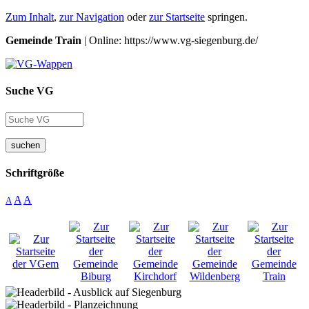
Zum Inhalt
,
zur Navigation
oder
zur Startseite
springen.
Gemeinde Train
| Online: https://www.vg-siegenburg.de/
Suche VG
suchen
Schriftgröße
A
A
A