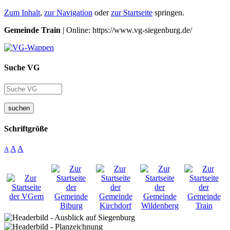
Zum Inhalt
,
zur Navigation
oder
zur Startseite
springen.
Gemeinde Train
| Online: https://www.vg-siegenburg.de/
Suche VG
suchen
Schriftgröße
A
A
A