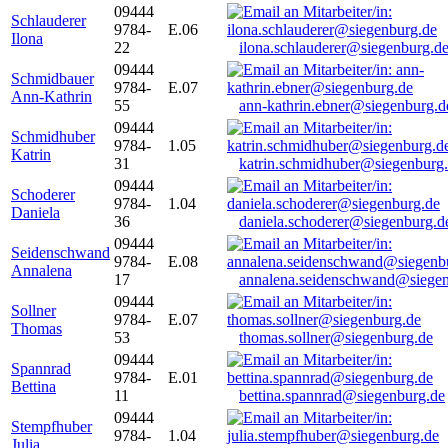
09444
Schlauderer
9784-
E.06
Ilona
22
ilona.schlauderer@siegenburg.d
09444
Schmidbauer
9784-
E.07
Ann-Kathrin
55
ann-kathrin.ebner@siegenburg.d
09444
Schmidhuber
9784-
1.05
Katrin
31
katrin.schmidhuber@siegenburg
09444
Schoderer
9784-
1.04
Daniela
36
daniela.schoderer@siegenburg.d
09444
Seidenschwand
9784-
E.08
Annalena
17
annalena.seidenschwand@siegen
09444
Sollner
9784-
E.07
Thomas
53
thomas.sollner@siegenburg.de
09444
Spannrad
9784-
E.01
Bettina
11
bettina.spannrad@siegenburg.de
09444
Stempfhuber
9784-
1.04
Julia