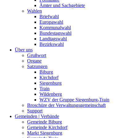
Ämter und Sachgebiete
Wahlen
Briefwahl
Europawahl
Kommunalwahl
Bundestagswahl
Landtagswahl
Bezirkswahl
Über uns
Grußwort
Organe
Satzungen
Biburg
Kirchdorf
Siegenburg
Train
Wildenberg
WZV der Gruppe Siegenburg-Train
Broschüre der Verwaltungsgemeinschaft
Support
Gemeinden | Verbände
Gemeinde Biburg
Gemeinde Kirchdorf
Markt Siegenburg