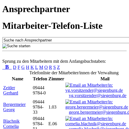
Ansprechpartner
Mitarbeiter-Telefon-Liste
Sprung zu den Mitarbeitern mit dem Anfangsbuchstaben:
B
D
F
G
H
K
L
M
O
R
S
Z
Telefonliste der Mitarbeiter/innen der Verwaltung
Name
Telefon
Zimmer
Mail
Zeitler
09444
Gerhard
9784-0
vg.vorsitzender@siegenburg.de
09444
Bergermeier
9784-
1.03
Georg
33
georg.bergermeier@siegenburg.
09444
Blachnik
9784-
E.06
Cornelia
51
cornelia.blachnik@siegenburg.d