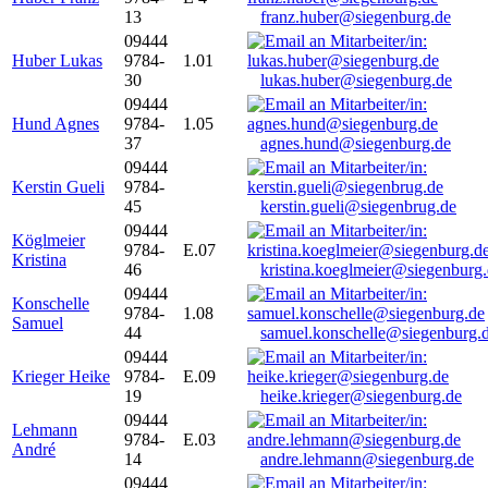
13
franz.huber@siegenburg.de
09444
Huber Lukas
9784-
1.01
30
lukas.huber@siegenburg.de
09444
Hund Agnes
9784-
1.05
37
agnes.hund@siegenburg.de
09444
Kerstin Gueli
9784-
45
kerstin.gueli@siegenbrug.de
09444
Köglmeier
9784-
E.07
Kristina
46
kristina.koeglmeier@siegenburg
09444
Konschelle
9784-
1.08
Samuel
44
samuel.konschelle@siegenburg.
09444
Krieger Heike
9784-
E.09
19
heike.krieger@siegenburg.de
09444
Lehmann
9784-
E.03
André
14
andre.lehmann@siegenburg.de
09444