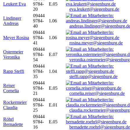
Leukert Eva
9784-
E.05
20
eva.leukert@siegenburg.de
09444
Lindinger
9784-
1.06
Andreas
40
andreas.lindinger@siegenburg.d
09444
Meyer Rosina
9784-
1.06
41
rosina.meyer@siegenburg.de
09444
Ostermeier
9784-
E.07
Veronika
54
veronika.ostermeier@siegenburg
09444
Rapp Steffi
9784-
1.04
35
steffi.rapp@siegenburg.de
09444
Reiser
9784-
E.05
Cornelia
21
cornelia.reiser@siegenburg.de
09444
Rockermeier
9784-
E.01
Claudia
25
claudia.rockermeier@siegenburg
09444
Röhrl
9784-
E.05
Bernadette
16
bernadette.roehrl@siegenburg.de