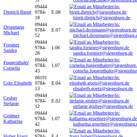
09444
Dietrich Birgit
9784-
E.08
18
birgit.dietrich@siegenburg.de
09444
Dropmann
9784-
E.07
Michael
52
michael.dropmann@siegenburg.
09444
Forstner
9784-
1.06
Sandra
28
sandra.forstner@siegenburg.de
09444
Fuggenthaler
9784-
1.07
Cornelia
43
cornelia.fuggenthaler@siegenbu
08191
Götz Elisabeth
9784-
E.04
13
elisabeth.goetz@siegenburg.de
09444
Gruber
9784-
E.02
Stefanie
12
stefanie.gruber@siegenburg.de
09444
Grüttner
9784-
1.07
Katharina
42
katharina.gruettner@siegenburg.
09444
Huber Franz
9784-
E 4