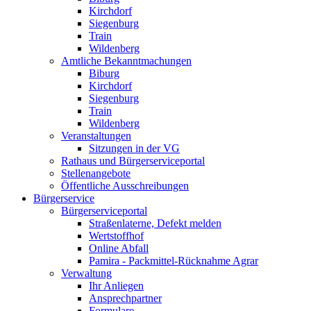
Kirchdorf
Siegenburg
Train
Wildenberg
Amtliche Bekanntmachungen
Biburg
Kirchdorf
Siegenburg
Train
Wildenberg
Veranstaltungen
Sitzungen in der VG
Rathaus und Bürgerserviceportal
Stellenangebote
Öffentliche Ausschreibungen
Bürgerservice
Bürgerserviceportal
Straßenlaterne, Defekt melden
Wertstoffhof
Online Abfall
Pamira - Packmittel-Rücknahme Agrar
Verwaltung
Ihr Anliegen
Ansprechpartner
Formulare