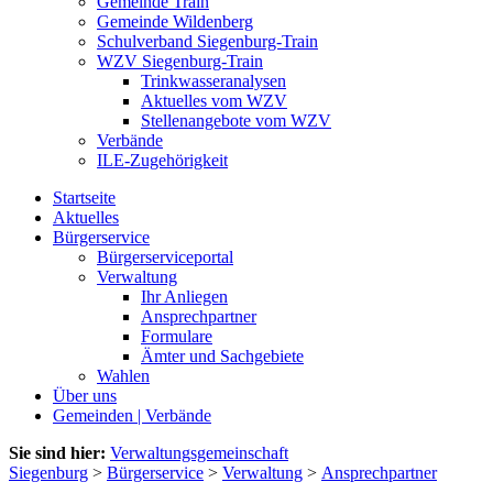
Gemeinde Train
Gemeinde Wildenberg
Schulverband Siegenburg-Train
WZV Siegenburg-Train
Trinkwasseranalysen
Aktuelles vom WZV
Stellenangebote vom WZV
Verbände
ILE-Zugehörigkeit
Startseite
Aktuelles
Bürgerservice
Bürgerserviceportal
Verwaltung
Ihr Anliegen
Ansprechpartner
Formulare
Ämter und Sachgebiete
Wahlen
Über uns
Gemeinden | Verbände
Sie sind hier:
Verwaltungsgemeinschaft
Siegenburg
>
Bürgerservice
>
Verwaltung
>
Ansprechpartner