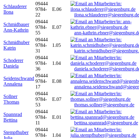
09444
Schlauderer
9784-
E.06
Ilona
22
ilona.schlauderer@siegenburg.d
09444
Schmidbauer
9784-
E.07
Ann-Kathrin
55
ann-kathrin.ebner@siegenburg.d
09444
Schmidhuber
9784-
1.05
Katrin
31
katrin.schmidhuber@siegenburg
09444
Schoderer
9784-
1.04
Daniela
36
daniela.schoderer@siegenburg.d
09444
Seidenschwand
9784-
E.08
Annalena
17
annalena.seidenschwand@siegen
09444
Sollner
9784-
E.07
Thomas
53
thomas.sollner@siegenburg.de
09444
Spannrad
9784-
E.01
Bettina
11
bettina.spannrad@siegenburg.de
09444
Stempfhuber
9784-
1.04
Julia