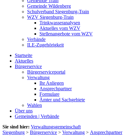
Gemeinde Train
Gemeinde Wildenberg
Schulverband Siegenburg-Train
WZV Siegenburg-Train
Trinkwasseranalysen
Aktuelles vom WZV
Stellenangebote vom WZV
Verbände
ILE-Zugehörigkeit
Startseite
Aktuelles
Bürgerservice
Bürgerserviceportal
Verwaltung
Ihr Anliegen
Ansprechpartner
Formulare
Ämter und Sachgebiete
Wahlen
Über uns
Gemeinden | Verbände
Sie sind hier:
Verwaltungsgemeinschaft
Siegenburg
>
Bürgerservice
>
Verwaltung
>
Ansprechpartner