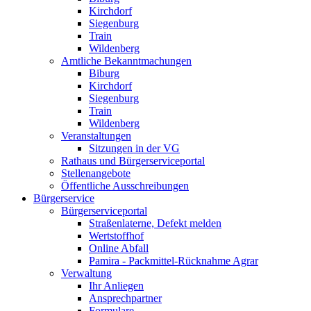
Kirchdorf
Siegenburg
Train
Wildenberg
Amtliche Bekanntmachungen
Biburg
Kirchdorf
Siegenburg
Train
Wildenberg
Veranstaltungen
Sitzungen in der VG
Rathaus und Bürgerserviceportal
Stellenangebote
Öffentliche Ausschreibungen
Bürgerservice
Bürgerserviceportal
Straßenlaterne, Defekt melden
Wertstoffhof
Online Abfall
Pamira - Packmittel-Rücknahme Agrar
Verwaltung
Ihr Anliegen
Ansprechpartner
Formulare