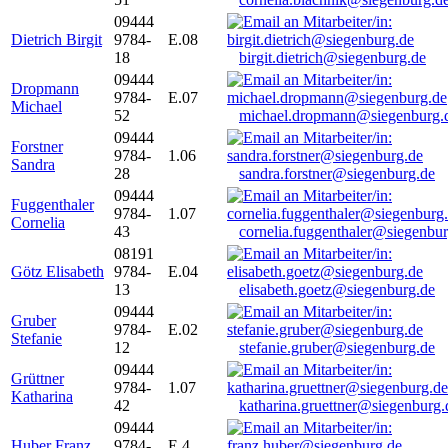
09444
Dietrich Birgit
9784-
E.08
18
birgit.dietrich@siegenburg.de
09444
Dropmann
9784-
E.07
Michael
52
michael.dropmann@siegenburg.
09444
Forstner
9784-
1.06
Sandra
28
sandra.forstner@siegenburg.de
09444
Fuggenthaler
9784-
1.07
Cornelia
43
cornelia.fuggenthaler@siegenbu
08191
Götz Elisabeth
9784-
E.04
13
elisabeth.goetz@siegenburg.de
09444
Gruber
9784-
E.02
Stefanie
12
stefanie.gruber@siegenburg.de
09444
Grüttner
9784-
1.07
Katharina
42
katharina.gruettner@siegenburg.
09444
Huber Franz
9784-
E 4