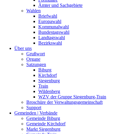
Ämter und Sachgebiete
Wahlen
Briefwahl
Europawahl
Kommunalwahl
Bundestagswahl
Landtagswahl
Bezirkswahl
Über uns
Grußwort
Organe
Satzungen
Biburg
Kirchdorf
Siegenburg
Train
Wildenberg
WZV der Gruppe Siegenburg-Train
Broschüre der Verwaltungsgemeinschaft
Support
Gemeinden | Verbände
Gemeinde Biburg
Gemeinde Kirchdorf
Markt Siegenburg