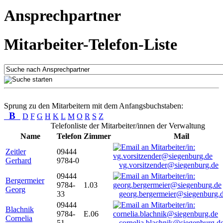
Ansprechpartner
Mitarbeiter-Telefon-Liste
Sprung zu den Mitarbeitern mit dem Anfangsbuchstaben:
B
D
F
G
H
K
L
M
O
R
S
Z
Telefonliste der Mitarbeiter/innen der Verwaltung
Name
Telefon
Zimmer
Mail
Zeitler
09444
Gerhard
9784-0
vg.vorsitzender@siegenburg.de
09444
Bergermeier
9784-
1.03
Georg
33
georg.bergermeier@siegenburg.
09444
Blachnik
9784-
E.06
Cornelia
51
cornelia.blachnik@siegenburg.d