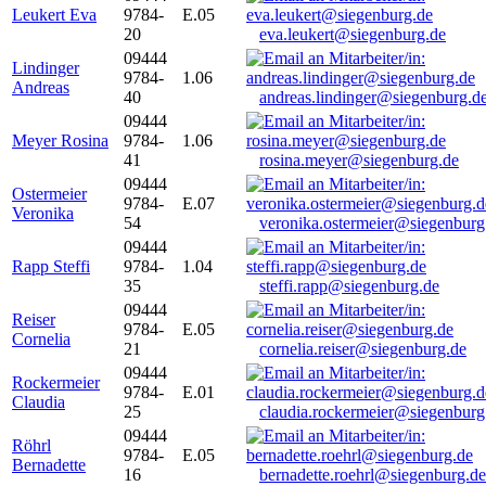
Leukert Eva
9784-
E.05
20
eva.leukert@siegenburg.de
09444
Lindinger
9784-
1.06
Andreas
40
andreas.lindinger@siegenburg.d
09444
Meyer Rosina
9784-
1.06
41
rosina.meyer@siegenburg.de
09444
Ostermeier
9784-
E.07
Veronika
54
veronika.ostermeier@siegenburg
09444
Rapp Steffi
9784-
1.04
35
steffi.rapp@siegenburg.de
09444
Reiser
9784-
E.05
Cornelia
21
cornelia.reiser@siegenburg.de
09444
Rockermeier
9784-
E.01
Claudia
25
claudia.rockermeier@siegenburg
09444
Röhrl
9784-
E.05
Bernadette
16
bernadette.roehrl@siegenburg.de