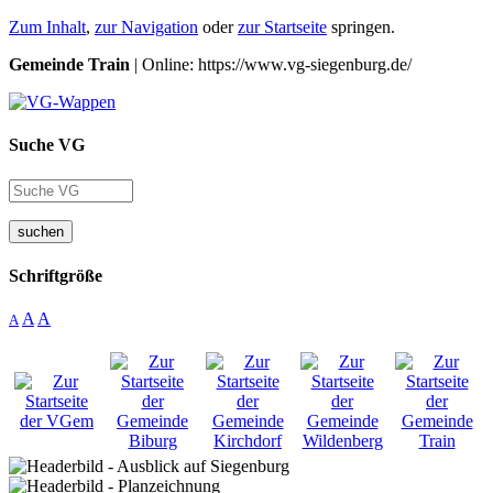
Zum Inhalt
,
zur Navigation
oder
zur Startseite
springen.
Gemeinde Train
| Online: https://www.vg-siegenburg.de/
Suche VG
suchen
Schriftgröße
A
A
A