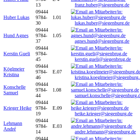
13
franz.huber@siegenburg.de
09444
Huber Lukas
9784-
1.01
30
lukas.huber@siegenburg.de
09444
Hund Agnes
9784-
1.05
37
agnes.hund@siegenburg.de
09444
Kerstin Gueli
9784-
45
kerstin.gueli@siegenbrug.de
09444
Köglmeier
9784-
E.07
Kristina
46
kristina.koeglmeier@siegenburg
09444
Konschelle
9784-
1.08
Samuel
44
samuel.konschelle@siegenburg.
09444
Krieger Heike
9784-
E.09
19
heike.krieger@siegenburg.de
09444
Lehmann
9784-
E.03
André
14
andre.lehmann@siegenburg.de
09444