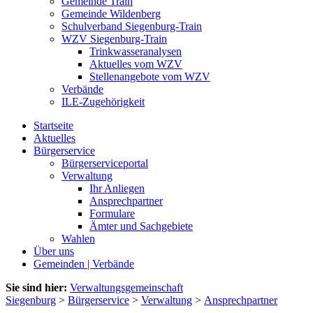
Gemeinde Train
Gemeinde Wildenberg
Schulverband Siegenburg-Train
WZV Siegenburg-Train
Trinkwasseranalysen
Aktuelles vom WZV
Stellenangebote vom WZV
Verbände
ILE-Zugehörigkeit
Startseite
Aktuelles
Bürgerservice
Bürgerserviceportal
Verwaltung
Ihr Anliegen
Ansprechpartner
Formulare
Ämter und Sachgebiete
Wahlen
Über uns
Gemeinden | Verbände
Sie sind hier:
Verwaltungsgemeinschaft
Siegenburg
>
Bürgerservice
>
Verwaltung
>
Ansprechpartner