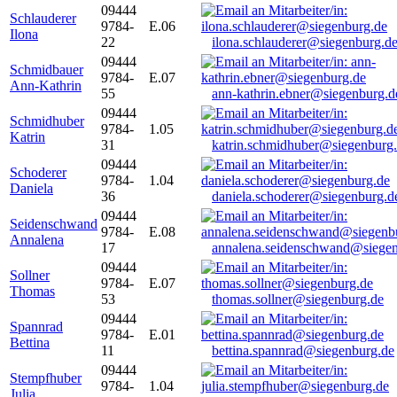
09444
Schlauderer
9784-
E.06
Ilona
22
ilona.schlauderer@siegenburg.d
09444
Schmidbauer
9784-
E.07
Ann-Kathrin
55
ann-kathrin.ebner@siegenburg.d
09444
Schmidhuber
9784-
1.05
Katrin
31
katrin.schmidhuber@siegenburg
09444
Schoderer
9784-
1.04
Daniela
36
daniela.schoderer@siegenburg.d
09444
Seidenschwand
9784-
E.08
Annalena
17
annalena.seidenschwand@siegen
09444
Sollner
9784-
E.07
Thomas
53
thomas.sollner@siegenburg.de
09444
Spannrad
9784-
E.01
Bettina
11
bettina.spannrad@siegenburg.de
09444
Stempfhuber
9784-
1.04
Julia