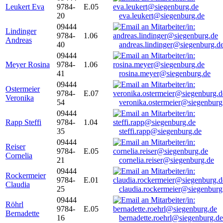
Leukert Eva
9784-
E.05
20
eva.leukert@siegenburg.de
09444
Lindinger
9784-
1.06
Andreas
40
andreas.lindinger@siegenburg.d
09444
Meyer Rosina
9784-
1.06
41
rosina.meyer@siegenburg.de
09444
Ostermeier
9784-
E.07
Veronika
54
veronika.ostermeier@siegenburg
09444
Rapp Steffi
9784-
1.04
35
steffi.rapp@siegenburg.de
09444
Reiser
9784-
E.05
Cornelia
21
cornelia.reiser@siegenburg.de
09444
Rockermeier
9784-
E.01
Claudia
25
claudia.rockermeier@siegenburg
09444
Röhrl
9784-
E.05
Bernadette
16
bernadette.roehrl@siegenburg.de