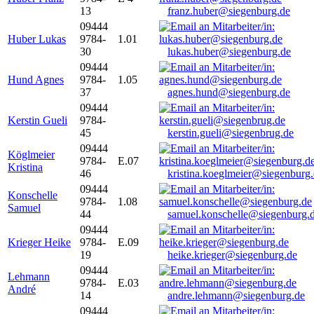
13
franz.huber@siegenburg.de
09444
Huber Lukas
9784-
1.01
30
lukas.huber@siegenburg.de
09444
Hund Agnes
9784-
1.05
37
agnes.hund@siegenburg.de
09444
Kerstin Gueli
9784-
45
kerstin.gueli@siegenbrug.de
09444
Köglmeier
9784-
E.07
Kristina
46
kristina.koeglmeier@siegenburg
09444
Konschelle
9784-
1.08
Samuel
44
samuel.konschelle@siegenburg.
09444
Krieger Heike
9784-
E.09
19
heike.krieger@siegenburg.de
09444
Lehmann
9784-
E.03
André
14
andre.lehmann@siegenburg.de
09444