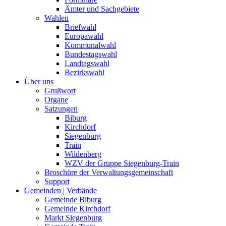
Ämter und Sachgebiete
Wahlen
Briefwahl
Europawahl
Kommunalwahl
Bundestagswahl
Landtagswahl
Bezirkswahl
Über uns
Grußwort
Organe
Satzungen
Biburg
Kirchdorf
Siegenburg
Train
Wildenberg
WZV der Gruppe Siegenburg-Train
Broschüre der Verwaltungsgemeinschaft
Support
Gemeinden | Verbände
Gemeinde Biburg
Gemeinde Kirchdorf
Markt Siegenburg