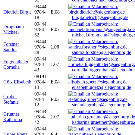
09444
Dietrich Birgit
9784-
E.08
18
birgit.dietrich@siegenburg.de
09444
Dropmann
9784-
E.07
Michael
52
michael.dropmann@siegenburg.
09444
Forstner
9784-
1.06
Sandra
28
sandra.forstner@siegenburg.de
09444
Fuggenthaler
9784-
1.07
Cornelia
43
cornelia.fuggenthaler@siegenbu
08191
Götz Elisabeth
9784-
E.04
13
elisabeth.goetz@siegenburg.de
09444
Gruber
9784-
E.02
Stefanie
12
stefanie.gruber@siegenburg.de
09444
Grüttner
9784-
1.07
Katharina
42
katharina.gruettner@siegenburg.
09444
Huber Franz
9784-
E 4