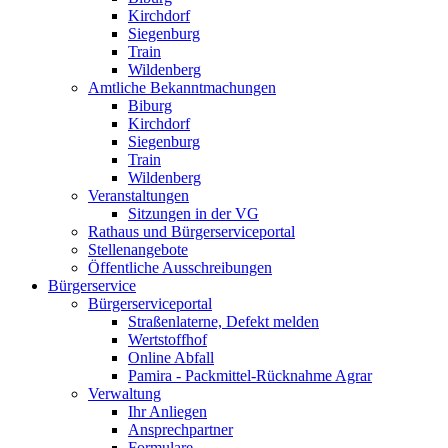
Kirchdorf
Siegenburg
Train
Wildenberg
Amtliche Bekanntmachungen
Biburg
Kirchdorf
Siegenburg
Train
Wildenberg
Veranstaltungen
Sitzungen in der VG
Rathaus und Bürgerserviceportal
Stellenangebote
Öffentliche Ausschreibungen
Bürgerservice
Bürgerserviceportal
Straßenlaterne, Defekt melden
Wertstoffhof
Online Abfall
Pamira - Packmittel-Rücknahme Agrar
Verwaltung
Ihr Anliegen
Ansprechpartner
Formulare