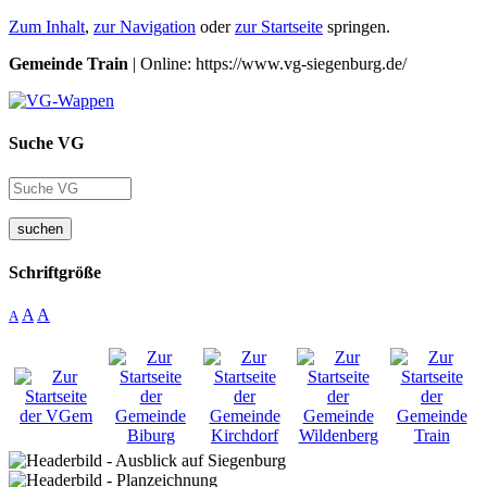
Zum Inhalt
,
zur Navigation
oder
zur Startseite
springen.
Gemeinde Train
| Online: https://www.vg-siegenburg.de/
Suche VG
suchen
Schriftgröße
A
A
A