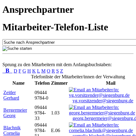
Ansprechpartner
Mitarbeiter-Telefon-Liste
Sprung zu den Mitarbeitern mit dem Anfangsbuchstaben:
B
D
F
G
H
K
L
M
O
R
S
Z
Telefonliste der Mitarbeiter/innen der Verwaltung
Name
Telefon
Zimmer
Mail
Zeitler
09444
Gerhard
9784-0
vg.vorsitzender@siegenburg.de
09444
Bergermeier
9784-
1.03
Georg
33
georg.bergermeier@siegenburg.
09444
Blachnik
9784-
E.06
Cornelia
51
cornelia.blachnik@siegenburg.d