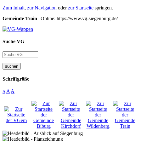
Zum Inhalt
,
zur Navigation
oder
zur Startseite
springen.
Gemeinde Train
| Online: https://www.vg-siegenburg.de/
Suche VG
suchen
Schriftgröße
A
A
A