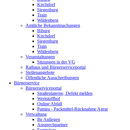
Kirchdorf
Siegenburg
Train
Wildenberg
Amtliche Bekanntmachungen
Biburg
Kirchdorf
Siegenburg
Train
Wildenberg
Veranstaltungen
Sitzungen in der VG
Rathaus und Bürgerserviceportal
Stellenangebote
Öffentliche Ausschreibungen
Bürgerservice
Bürgerserviceportal
Straßenlaterne, Defekt melden
Wertstoffhof
Online Abfall
Pamira - Packmittel-Rücknahme Agrar
Verwaltung
Ihr Anliegen
Ansprechpartner
Formulare