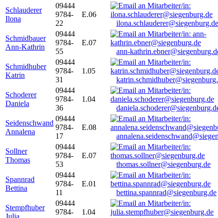
09444
Schlauderer
9784-
E.06
Ilona
22
ilona.schlauderer@siegenburg.d
09444
Schmidbauer
9784-
E.07
Ann-Kathrin
55
ann-kathrin.ebner@siegenburg.d
09444
Schmidhuber
9784-
1.05
Katrin
31
katrin.schmidhuber@siegenburg
09444
Schoderer
9784-
1.04
Daniela
36
daniela.schoderer@siegenburg.d
09444
Seidenschwand
9784-
E.08
Annalena
17
annalena.seidenschwand@siegen
09444
Sollner
9784-
E.07
Thomas
53
thomas.sollner@siegenburg.de
09444
Spannrad
9784-
E.01
Bettina
11
bettina.spannrad@siegenburg.de
09444
Stempfhuber
9784-
1.04
Julia