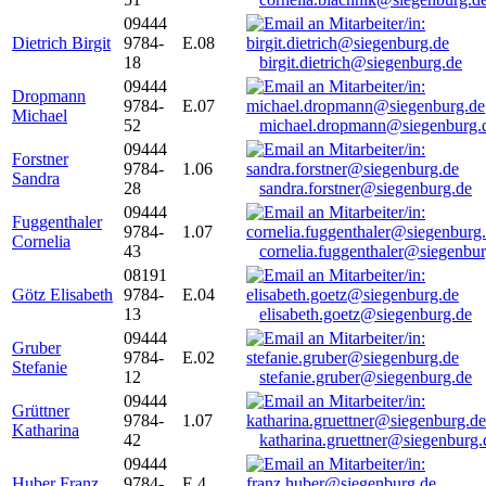
09444
Dietrich Birgit
9784-
E.08
18
birgit.dietrich@siegenburg.de
09444
Dropmann
9784-
E.07
Michael
52
michael.dropmann@siegenburg.
09444
Forstner
9784-
1.06
Sandra
28
sandra.forstner@siegenburg.de
09444
Fuggenthaler
9784-
1.07
Cornelia
43
cornelia.fuggenthaler@siegenbu
08191
Götz Elisabeth
9784-
E.04
13
elisabeth.goetz@siegenburg.de
09444
Gruber
9784-
E.02
Stefanie
12
stefanie.gruber@siegenburg.de
09444
Grüttner
9784-
1.07
Katharina
42
katharina.gruettner@siegenburg.
09444
Huber Franz
9784-
E 4