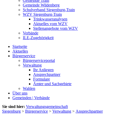
Gemeinde Train
Gemeinde Wildenberg
Schulverband Siegenburg-Train
WZV Siegenburg-Train
Trinkwasseranalysen
Aktuelles vom WZV
Stellenangebote vom WZV
Verbände
ILE-Zugehörigkeit
Startseite
Aktuelles
Bürgerservice
Bürgerserviceportal
Verwaltung
Ihr Anliegen
Ansprechpartner
Formulare
Ämter und Sachgebiete
Wahlen
Über uns
Gemeinden | Verbände
Sie sind hier:
Verwaltungsgemeinschaft
Siegenburg
>
Bürgerservice
>
Verwaltung
>
Ansprechpartner