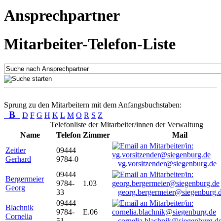
Ansprechpartner
Mitarbeiter-Telefon-Liste
Sprung zu den Mitarbeitern mit dem Anfangsbuchstaben:
B
D
F
G
H
K
L
M
O
R
S
Z
Telefonliste der Mitarbeiter/innen der Verwaltung
Name
Telefon
Zimmer
Mail
Zeitler
09444
Gerhard
9784-0
vg.vorsitzender@siegenburg.de
09444
Bergermeier
9784-
1.03
Georg
33
georg.bergermeier@siegenburg.
09444
Blachnik
9784-
E.06
Cornelia
51
cornelia.blachnik@siegenburg.d