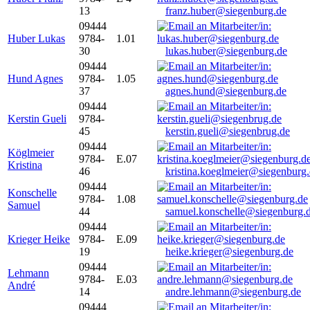
13
franz.huber@siegenburg.de
09444
Huber Lukas
9784-
1.01
30
lukas.huber@siegenburg.de
09444
Hund Agnes
9784-
1.05
37
agnes.hund@siegenburg.de
09444
Kerstin Gueli
9784-
45
kerstin.gueli@siegenbrug.de
09444
Köglmeier
9784-
E.07
Kristina
46
kristina.koeglmeier@siegenburg
09444
Konschelle
9784-
1.08
Samuel
44
samuel.konschelle@siegenburg.
09444
Krieger Heike
9784-
E.09
19
heike.krieger@siegenburg.de
09444
Lehmann
9784-
E.03
André
14
andre.lehmann@siegenburg.de
09444