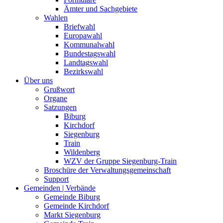
Ämter und Sachgebiete
Wahlen
Briefwahl
Europawahl
Kommunalwahl
Bundestagswahl
Landtagswahl
Bezirkswahl
Über uns
Grußwort
Organe
Satzungen
Biburg
Kirchdorf
Siegenburg
Train
Wildenberg
WZV der Gruppe Siegenburg-Train
Broschüre der Verwaltungsgemeinschaft
Support
Gemeinden | Verbände
Gemeinde Biburg
Gemeinde Kirchdorf
Markt Siegenburg