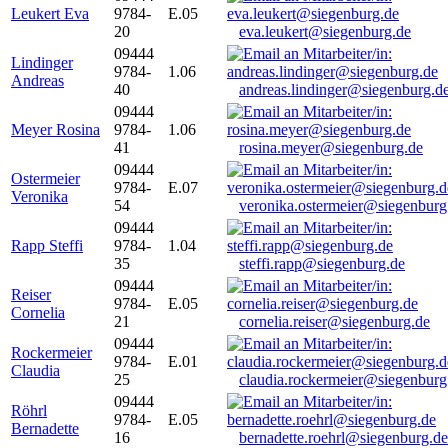
Leukert Eva
9784-
E.05
20
eva.leukert@siegenburg.de
09444
Lindinger
9784-
1.06
Andreas
40
andreas.lindinger@siegenburg.d
09444
Meyer Rosina
9784-
1.06
41
rosina.meyer@siegenburg.de
09444
Ostermeier
9784-
E.07
Veronika
54
veronika.ostermeier@siegenburg
09444
Rapp Steffi
9784-
1.04
35
steffi.rapp@siegenburg.de
09444
Reiser
9784-
E.05
Cornelia
21
cornelia.reiser@siegenburg.de
09444
Rockermeier
9784-
E.01
Claudia
25
claudia.rockermeier@siegenburg
09444
Röhrl
9784-
E.05
Bernadette
16
bernadette.roehrl@siegenburg.de