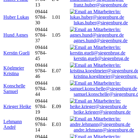
13
franz.huber@siegenburg.de
09444
Huber Lukas
9784-
1.01
30
lukas.huber@siegenburg.de
09444
Hund Agnes
9784-
1.05
37
agnes.hund@siegenburg.de
09444
Kerstin Gueli
9784-
45
kerstin.gueli@siegenbrug.de
09444
Köglmeier
9784-
E.07
Kristina
46
kristina.koeglmeier@siegenburg
09444
Konschelle
9784-
1.08
Samuel
44
samuel.konschelle@siegenburg.
09444
Krieger Heike
9784-
E.09
19
heike.krieger@siegenburg.de
09444
Lehmann
9784-
E.03
André
14
andre.lehmann@siegenburg.de
09444