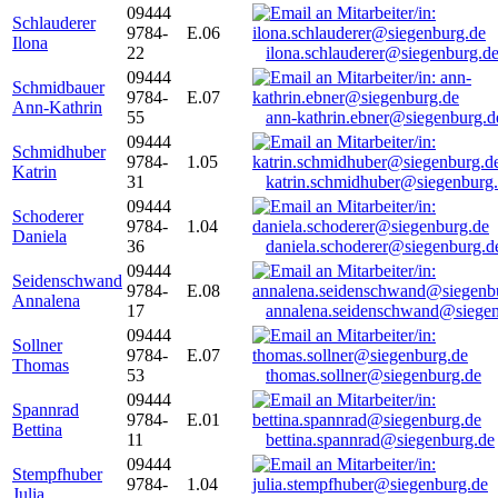
09444
Schlauderer
9784-
E.06
Ilona
22
ilona.schlauderer@siegenburg.d
09444
Schmidbauer
9784-
E.07
Ann-Kathrin
55
ann-kathrin.ebner@siegenburg.d
09444
Schmidhuber
9784-
1.05
Katrin
31
katrin.schmidhuber@siegenburg
09444
Schoderer
9784-
1.04
Daniela
36
daniela.schoderer@siegenburg.d
09444
Seidenschwand
9784-
E.08
Annalena
17
annalena.seidenschwand@siegen
09444
Sollner
9784-
E.07
Thomas
53
thomas.sollner@siegenburg.de
09444
Spannrad
9784-
E.01
Bettina
11
bettina.spannrad@siegenburg.de
09444
Stempfhuber
9784-
1.04
Julia