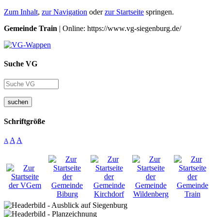
Zum Inhalt
,
zur Navigation
oder
zur Startseite
springen.
Gemeinde Train
| Online: https://www.vg-siegenburg.de/
Suche VG
suchen
Schriftgröße
A
A
A