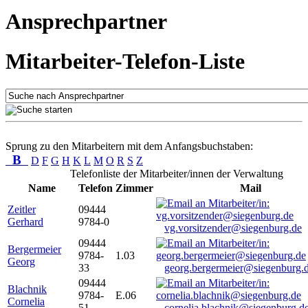
Ansprechpartner
Mitarbeiter-Telefon-Liste
Sprung zu den Mitarbeitern mit dem Anfangsbuchstaben:
B
D
F
G
H
K
L
M
O
R
S
Z
Telefonliste der Mitarbeiter/innen der Verwaltung
Name
Telefon
Zimmer
Mail
Zeitler
09444
Gerhard
9784-0
vg.vorsitzender@siegenburg.de
09444
Bergermeier
9784-
1.03
Georg
33
georg.bergermeier@siegenburg.
09444
Blachnik
9784-
E.06
Cornelia
51
cornelia.blachnik@siegenburg.d