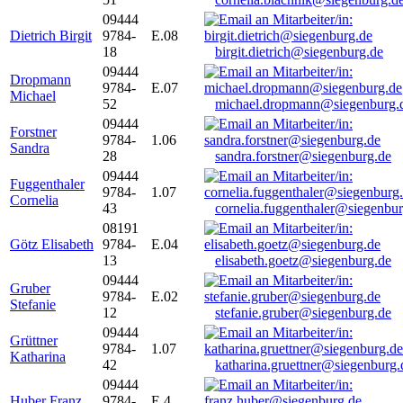
09444
Dietrich Birgit
9784-
E.08
18
birgit.dietrich@siegenburg.de
09444
Dropmann
9784-
E.07
Michael
52
michael.dropmann@siegenburg.
09444
Forstner
9784-
1.06
Sandra
28
sandra.forstner@siegenburg.de
09444
Fuggenthaler
9784-
1.07
Cornelia
43
cornelia.fuggenthaler@siegenbu
08191
Götz Elisabeth
9784-
E.04
13
elisabeth.goetz@siegenburg.de
09444
Gruber
9784-
E.02
Stefanie
12
stefanie.gruber@siegenburg.de
09444
Grüttner
9784-
1.07
Katharina
42
katharina.gruettner@siegenburg.
09444
Huber Franz
9784-
E 4