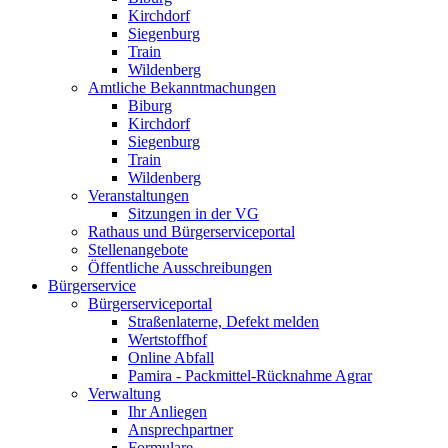
Kirchdorf
Siegenburg
Train
Wildenberg
Amtliche Bekanntmachungen
Biburg
Kirchdorf
Siegenburg
Train
Wildenberg
Veranstaltungen
Sitzungen in der VG
Rathaus und Bürgerserviceportal
Stellenangebote
Öffentliche Ausschreibungen
Bürgerservice
Bürgerserviceportal
Straßenlaterne, Defekt melden
Wertstoffhof
Online Abfall
Pamira - Packmittel-Rücknahme Agrar
Verwaltung
Ihr Anliegen
Ansprechpartner
Formulare