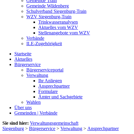
Gemeinde Train
Gemeinde Wildenberg
Schulverband Siegenburg-Train
WZV Siegenburg-Train
Trinkwasseranalysen
Aktuelles vom WZV
Stellenangebote vom WZV
Verbände
ILE-Zugehörigkeit
Startseite
Aktuelles
Bürgerservice
Bürgerserviceportal
Verwaltung
Ihr Anliegen
Ansprechpartner
Formulare
Ämter und Sachgebiete
Wahlen
Über uns
Gemeinden | Verbände
Sie sind hier:
Verwaltungsgemeinschaft
Siegenburg
>
Bürgerservice
>
Verwaltung
>
Ansprechpartner