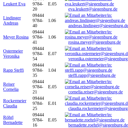
Leukert Eva
9784-
E.05
20
eva.leukert@siegenburg.de
09444
Lindinger
9784-
1.06
Andreas
40
andreas.lindinger@siegenburg.d
09444
Meyer Rosina
9784-
1.06
41
rosina.meyer@siegenburg.de
09444
Ostermeier
9784-
E.07
Veronika
54
veronika.ostermeier@siegenburg
09444
Rapp Steffi
9784-
1.04
35
steffi.rapp@siegenburg.de
09444
Reiser
9784-
E.05
Cornelia
21
cornelia.reiser@siegenburg.de
09444
Rockermeier
9784-
E.01
Claudia
25
claudia.rockermeier@siegenburg
09444
Röhrl
9784-
E.05
Bernadette
16
bernadette.roehrl@siegenburg.de