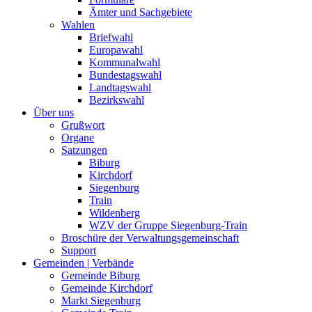
Ämter und Sachgebiete
Wahlen
Briefwahl
Europawahl
Kommunalwahl
Bundestagswahl
Landtagswahl
Bezirkswahl
Über uns
Grußwort
Organe
Satzungen
Biburg
Kirchdorf
Siegenburg
Train
Wildenberg
WZV der Gruppe Siegenburg-Train
Broschüre der Verwaltungsgemeinschaft
Support
Gemeinden | Verbände
Gemeinde Biburg
Gemeinde Kirchdorf
Markt Siegenburg