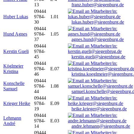
13
franz.huber@siegenburg.de
09444
Huber Lukas
9784-
1.01
30
lukas.huber@siegenburg.de
09444
Hund Agnes
9784-
1.05
37
agnes.hund@siegenburg.de
09444
Kerstin Gueli
9784-
45
kerstin.gueli@siegenbrug.de
09444
Köglmeier
9784-
E.07
Kristina
46
kristina.koeglmeier@siegenburg
09444
Konschelle
9784-
1.08
Samuel
44
samuel.konschelle@siegenburg.
09444
Krieger Heike
9784-
E.09
19
heike.krieger@siegenburg.de
09444
Lehmann
9784-
E.03
André
14
andre.lehmann@siegenburg.de
09444