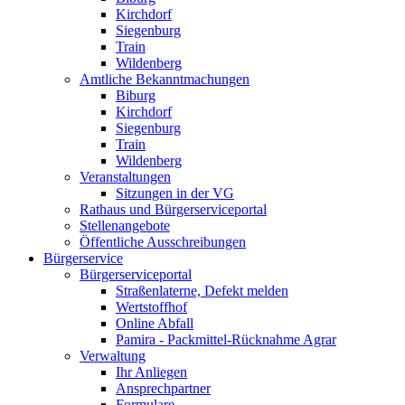
Kirchdorf
Siegenburg
Train
Wildenberg
Amtliche Bekanntmachungen
Biburg
Kirchdorf
Siegenburg
Train
Wildenberg
Veranstaltungen
Sitzungen in der VG
Rathaus und Bürgerserviceportal
Stellenangebote
Öffentliche Ausschreibungen
Bürgerservice
Bürgerserviceportal
Straßenlaterne, Defekt melden
Wertstoffhof
Online Abfall
Pamira - Packmittel-Rücknahme Agrar
Verwaltung
Ihr Anliegen
Ansprechpartner
Formulare