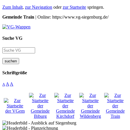
Zum Inhalt
,
zur Navigation
oder
zur Startseite
springen.
Gemeinde Train
| Online: https://www.vg-siegenburg.de/
Suche VG
suchen
Schriftgröße
A
A
A