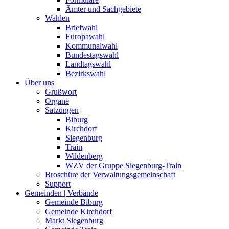
Ämter und Sachgebiete
Wahlen
Briefwahl
Europawahl
Kommunalwahl
Bundestagswahl
Landtagswahl
Bezirkswahl
Über uns
Grußwort
Organe
Satzungen
Biburg
Kirchdorf
Siegenburg
Train
Wildenberg
WZV der Gruppe Siegenburg-Train
Broschüre der Verwaltungsgemeinschaft
Support
Gemeinden | Verbände
Gemeinde Biburg
Gemeinde Kirchdorf
Markt Siegenburg