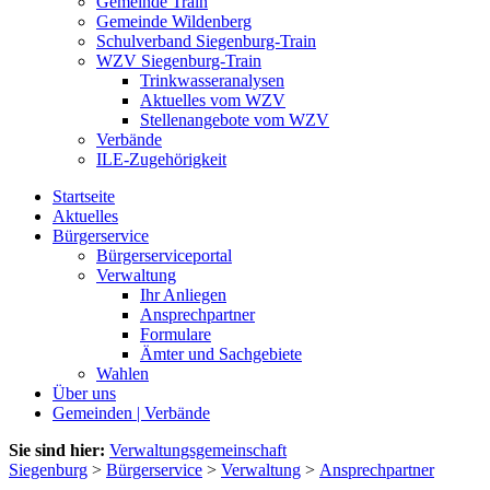
Gemeinde Train
Gemeinde Wildenberg
Schulverband Siegenburg-Train
WZV Siegenburg-Train
Trinkwasseranalysen
Aktuelles vom WZV
Stellenangebote vom WZV
Verbände
ILE-Zugehörigkeit
Startseite
Aktuelles
Bürgerservice
Bürgerserviceportal
Verwaltung
Ihr Anliegen
Ansprechpartner
Formulare
Ämter und Sachgebiete
Wahlen
Über uns
Gemeinden | Verbände
Sie sind hier:
Verwaltungsgemeinschaft
Siegenburg
>
Bürgerservice
>
Verwaltung
>
Ansprechpartner