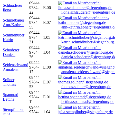
09444
Schlauderer
9784-
E.06
Ilona
22
ilona.schlauderer@siegenburg.d
09444
Schmidbauer
9784-
E.07
Ann-Kathrin
55
ann-kathrin.ebner@siegenburg.d
09444
Schmidhuber
9784-
1.05
Katrin
31
katrin.schmidhuber@siegenburg
09444
Schoderer
9784-
1.04
Daniela
36
daniela.schoderer@siegenburg.d
09444
Seidenschwand
9784-
E.08
Annalena
17
annalena.seidenschwand@siegen
09444
Sollner
9784-
E.07
Thomas
53
thomas.sollner@siegenburg.de
09444
Spannrad
9784-
E.01
Bettina
11
bettina.spannrad@siegenburg.de
09444
Stempfhuber
9784-
1.04
Julia