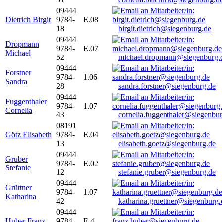
09444
Dietrich Birgit
9784-
E.08
18
birgit.dietrich@siegenburg.de
09444
Dropmann
9784-
E.07
Michael
52
michael.dropmann@siegenburg.
09444
Forstner
9784-
1.06
Sandra
28
sandra.forstner@siegenburg.de
09444
Fuggenthaler
9784-
1.07
Cornelia
43
cornelia.fuggenthaler@siegenbu
08191
Götz Elisabeth
9784-
E.04
13
elisabeth.goetz@siegenburg.de
09444
Gruber
9784-
E.02
Stefanie
12
stefanie.gruber@siegenburg.de
09444
Grüttner
9784-
1.07
Katharina
42
katharina.gruettner@siegenburg.
09444
Huber Franz
9784-
E 4