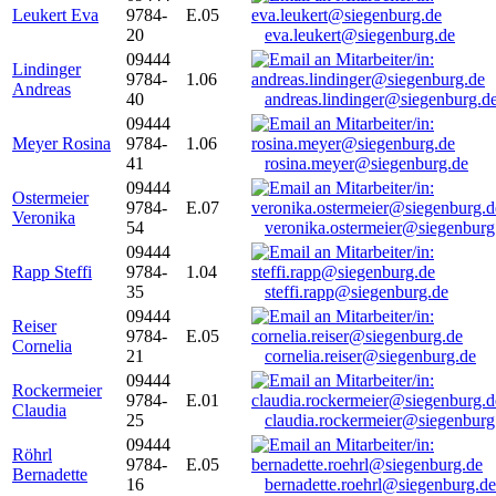
Leukert Eva
9784-
E.05
20
eva.leukert@siegenburg.de
09444
Lindinger
9784-
1.06
Andreas
40
andreas.lindinger@siegenburg.d
09444
Meyer Rosina
9784-
1.06
41
rosina.meyer@siegenburg.de
09444
Ostermeier
9784-
E.07
Veronika
54
veronika.ostermeier@siegenburg
09444
Rapp Steffi
9784-
1.04
35
steffi.rapp@siegenburg.de
09444
Reiser
9784-
E.05
Cornelia
21
cornelia.reiser@siegenburg.de
09444
Rockermeier
9784-
E.01
Claudia
25
claudia.rockermeier@siegenburg
09444
Röhrl
9784-
E.05
Bernadette
16
bernadette.roehrl@siegenburg.de