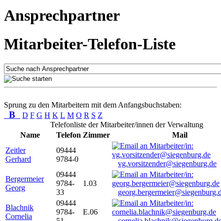
Ansprechpartner
Mitarbeiter-Telefon-Liste
Sprung zu den Mitarbeitern mit dem Anfangsbuchstaben:
B
D
F
G
H
K
L
M
O
R
S
Z
Telefonliste der Mitarbeiter/innen der Verwaltung
Name
Telefon
Zimmer
Mail
Zeitler
09444
Gerhard
9784-0
vg.vorsitzender@siegenburg.de
09444
Bergermeier
9784-
1.03
Georg
33
georg.bergermeier@siegenburg.
09444
Blachnik
9784-
E.06
Cornelia
51
cornelia.blachnik@siegenburg.d