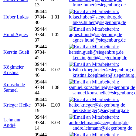
13
franz.huber@siegenburg.de
09444
Huber Lukas
9784-
1.01
30
lukas.huber@siegenburg.de
09444
Hund Agnes
9784-
1.05
37
agnes.hund@siegenburg.de
09444
Kerstin Gueli
9784-
45
kerstin.gueli@siegenbrug.de
09444
Köglmeier
9784-
E.07
Kristina
46
kristina.koeglmeier@siegenburg
09444
Konschelle
9784-
1.08
Samuel
44
samuel.konschelle@siegenburg.
09444
Krieger Heike
9784-
E.09
19
heike.krieger@siegenburg.de
09444
Lehmann
9784-
E.03
André
14
andre.lehmann@siegenburg.de
09444