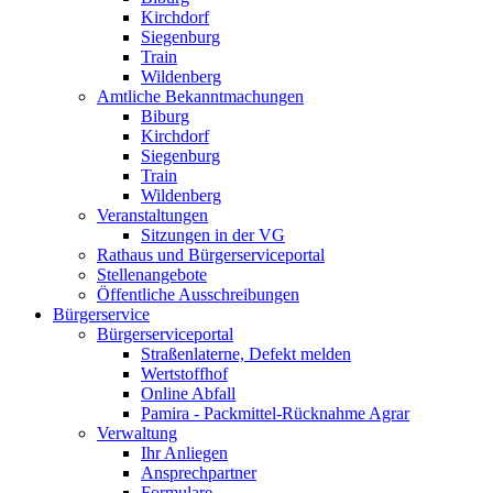
Kirchdorf
Siegenburg
Train
Wildenberg
Amtliche Bekanntmachungen
Biburg
Kirchdorf
Siegenburg
Train
Wildenberg
Veranstaltungen
Sitzungen in der VG
Rathaus und Bürgerserviceportal
Stellenangebote
Öffentliche Ausschreibungen
Bürgerservice
Bürgerserviceportal
Straßenlaterne, Defekt melden
Wertstoffhof
Online Abfall
Pamira - Packmittel-Rücknahme Agrar
Verwaltung
Ihr Anliegen
Ansprechpartner
Formulare