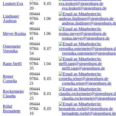
Leukert Eva
9784-
E.05
20
eva.leukert@siegenburg.de
09444
Lindinger
9784-
1.06
Andreas
40
andreas.lindinger@siegenburg.d
09444
Meyer Rosina
9784-
1.06
41
rosina.meyer@siegenburg.de
09444
Ostermeier
9784-
E.07
Veronika
54
veronika.ostermeier@siegenburg
09444
Rapp Steffi
9784-
1.04
35
steffi.rapp@siegenburg.de
09444
Reiser
9784-
E.05
Cornelia
21
cornelia.reiser@siegenburg.de
09444
Rockermeier
9784-
E.01
Claudia
25
claudia.rockermeier@siegenburg
09444
Röhrl
9784-
E.05
Bernadette
16
bernadette.roehrl@siegenburg.de