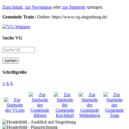
Zum Inhalt
,
zur Navigation
oder
zur Startseite
springen.
Gemeinde Train
| Online: https://www.vg-siegenburg.de/
Suche VG
suchen
Schriftgröße
A
A
A