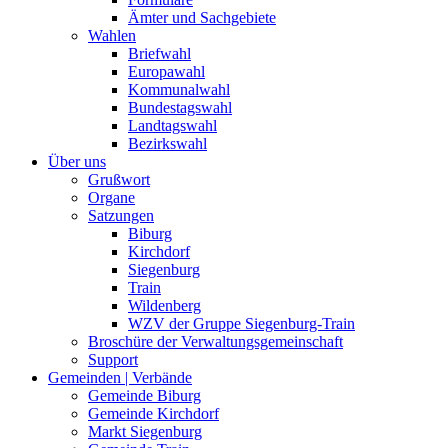
Ämter und Sachgebiete
Wahlen
Briefwahl
Europawahl
Kommunalwahl
Bundestagswahl
Landtagswahl
Bezirkswahl
Über uns
Grußwort
Organe
Satzungen
Biburg
Kirchdorf
Siegenburg
Train
Wildenberg
WZV der Gruppe Siegenburg-Train
Broschüre der Verwaltungsgemeinschaft
Support
Gemeinden | Verbände
Gemeinde Biburg
Gemeinde Kirchdorf
Markt Siegenburg