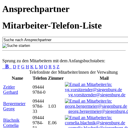
Ansprechpartner
Mitarbeiter-Telefon-Liste
Sprung zu den Mitarbeitern mit dem Anfangsbuchstaben:
B
D
F
G
H
K
L
M
O
R
S
Z
Telefonliste der Mitarbeiter/innen der Verwaltung
Name
Telefon
Zimmer
Mail
Zeitler
09444
Gerhard
9784-0
vg.vorsitzender@siegenburg.de
09444
Bergermeier
9784-
1.03
Georg
33
georg.bergermeier@siegenburg.
09444
Blachnik
9784-
E.06
Cornelia
51
cornelia.blachnik@siegenburg.d