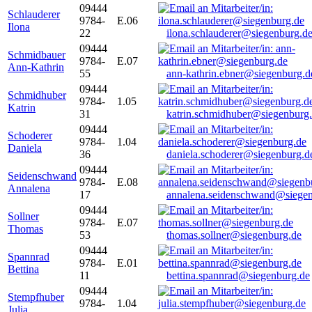
09444
Schlauderer
9784-
E.06
Ilona
22
ilona.schlauderer@siegenburg.d
09444
Schmidbauer
9784-
E.07
Ann-Kathrin
55
ann-kathrin.ebner@siegenburg.d
09444
Schmidhuber
9784-
1.05
Katrin
31
katrin.schmidhuber@siegenburg
09444
Schoderer
9784-
1.04
Daniela
36
daniela.schoderer@siegenburg.d
09444
Seidenschwand
9784-
E.08
Annalena
17
annalena.seidenschwand@siegen
09444
Sollner
9784-
E.07
Thomas
53
thomas.sollner@siegenburg.de
09444
Spannrad
9784-
E.01
Bettina
11
bettina.spannrad@siegenburg.de
09444
Stempfhuber
9784-
1.04
Julia