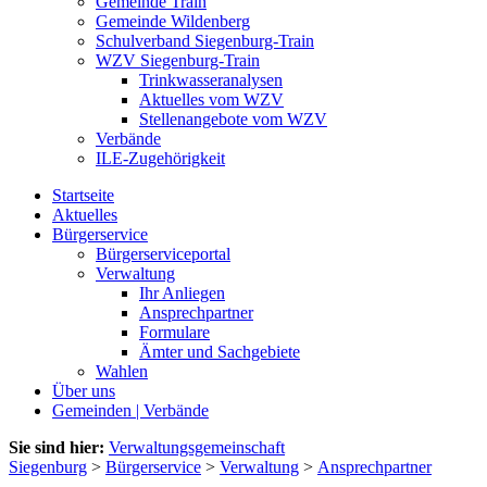
Gemeinde Train
Gemeinde Wildenberg
Schulverband Siegenburg-Train
WZV Siegenburg-Train
Trinkwasseranalysen
Aktuelles vom WZV
Stellenangebote vom WZV
Verbände
ILE-Zugehörigkeit
Startseite
Aktuelles
Bürgerservice
Bürgerserviceportal
Verwaltung
Ihr Anliegen
Ansprechpartner
Formulare
Ämter und Sachgebiete
Wahlen
Über uns
Gemeinden | Verbände
Sie sind hier:
Verwaltungsgemeinschaft
Siegenburg
>
Bürgerservice
>
Verwaltung
>
Ansprechpartner