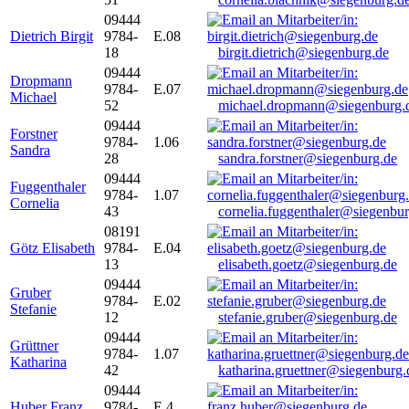
09444
Dietrich Birgit
9784-
E.08
18
birgit.dietrich@siegenburg.de
09444
Dropmann
9784-
E.07
Michael
52
michael.dropmann@siegenburg.
09444
Forstner
9784-
1.06
Sandra
28
sandra.forstner@siegenburg.de
09444
Fuggenthaler
9784-
1.07
Cornelia
43
cornelia.fuggenthaler@siegenbu
08191
Götz Elisabeth
9784-
E.04
13
elisabeth.goetz@siegenburg.de
09444
Gruber
9784-
E.02
Stefanie
12
stefanie.gruber@siegenburg.de
09444
Grüttner
9784-
1.07
Katharina
42
katharina.gruettner@siegenburg.
09444
Huber Franz
9784-
E 4