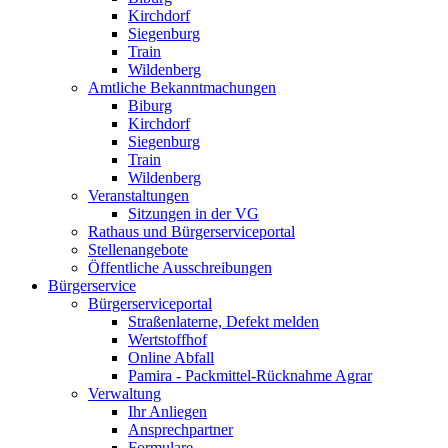
Kirchdorf
Siegenburg
Train
Wildenberg
Amtliche Bekanntmachungen
Biburg
Kirchdorf
Siegenburg
Train
Wildenberg
Veranstaltungen
Sitzungen in der VG
Rathaus und Bürgerserviceportal
Stellenangebote
Öffentliche Ausschreibungen
Bürgerservice
Bürgerserviceportal
Straßenlaterne, Defekt melden
Wertstoffhof
Online Abfall
Pamira - Packmittel-Rücknahme Agrar
Verwaltung
Ihr Anliegen
Ansprechpartner
Formulare