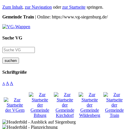
Zum Inhalt
,
zur Navigation
oder
zur Startseite
springen.
Gemeinde Train
| Online: https://www.vg-siegenburg.de/
Suche VG
suchen
Schriftgröße
A
A
A