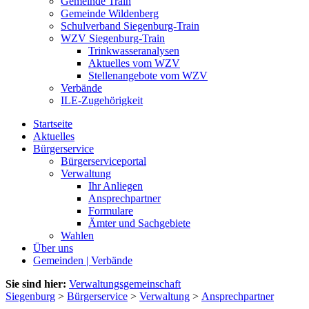
Gemeinde Train
Gemeinde Wildenberg
Schulverband Siegenburg-Train
WZV Siegenburg-Train
Trinkwasseranalysen
Aktuelles vom WZV
Stellenangebote vom WZV
Verbände
ILE-Zugehörigkeit
Startseite
Aktuelles
Bürgerservice
Bürgerserviceportal
Verwaltung
Ihr Anliegen
Ansprechpartner
Formulare
Ämter und Sachgebiete
Wahlen
Über uns
Gemeinden | Verbände
Sie sind hier:
Verwaltungsgemeinschaft
Siegenburg
>
Bürgerservice
>
Verwaltung
>
Ansprechpartner