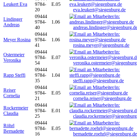
Leukert Eva
9784-
E.05
20
eva.leukert@siegenburg.de
09444
Lindinger
9784-
1.06
Andreas
40
andreas.lindinger@siegenburg.d
09444
Meyer Rosina
9784-
1.06
41
rosina.meyer@siegenburg.de
09444
Ostermeier
9784-
E.07
Veronika
54
veronika.ostermeier@siegenburg
09444
Rapp Steffi
9784-
1.04
35
steffi.rapp@siegenburg.de
09444
Reiser
9784-
E.05
Cornelia
21
cornelia.reiser@siegenburg.de
09444
Rockermeier
9784-
E.01
Claudia
25
claudia.rockermeier@siegenburg
09444
Röhrl
9784-
E.05
Bernadette
16
bernadette.roehrl@siegenburg.de