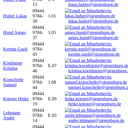
13
franz.huber@siegenburg.de
09444
Huber Lukas
9784-
1.01
30
lukas.huber@siegenburg.de
09444
Hund Agnes
9784-
1.05
37
agnes.hund@siegenburg.de
09444
Kerstin Gueli
9784-
45
kerstin.gueli@siegenbrug.de
09444
Köglmeier
9784-
E.07
Kristina
46
kristina.koeglmeier@siegenburg
09444
Konschelle
9784-
1.08
Samuel
44
samuel.konschelle@siegenburg.
09444
Krieger Heike
9784-
E.09
19
heike.krieger@siegenburg.de
09444
Lehmann
9784-
E.03
André
14
andre.lehmann@siegenburg.de
09444