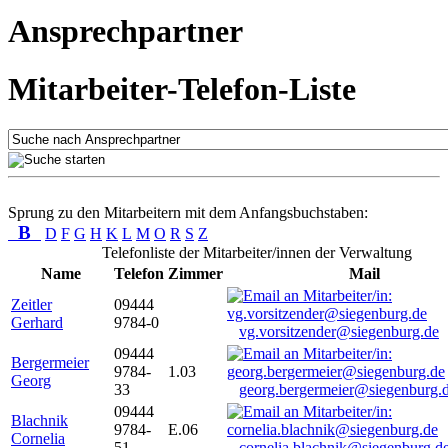
Ansprechpartner
Mitarbeiter-Telefon-Liste
Sprung zu den Mitarbeitern mit dem Anfangsbuchstaben:
B
D
F
G
H
K
L
M
O
R
S
Z
Telefonliste der Mitarbeiter/innen der Verwaltung
Name
Telefon
Zimmer
Mail
Zeitler
09444
Gerhard
9784-0
vg.vorsitzender@siegenburg.de
09444
Bergermeier
9784-
1.03
Georg
33
georg.bergermeier@siegenburg.
09444
Blachnik
9784-
E.06
Cornelia
51
cornelia.blachnik@siegenburg.d