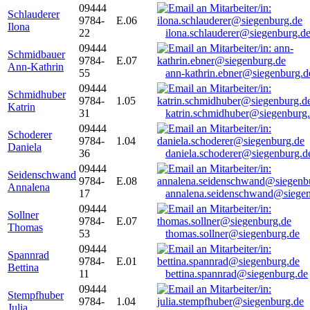
09444
Schlauderer
9784-
E.06
Ilona
22
ilona.schlauderer@siegenburg.d
09444
Schmidbauer
9784-
E.07
Ann-Kathrin
55
ann-kathrin.ebner@siegenburg.d
09444
Schmidhuber
9784-
1.05
Katrin
31
katrin.schmidhuber@siegenburg
09444
Schoderer
9784-
1.04
Daniela
36
daniela.schoderer@siegenburg.d
09444
Seidenschwand
9784-
E.08
Annalena
17
annalena.seidenschwand@siegen
09444
Sollner
9784-
E.07
Thomas
53
thomas.sollner@siegenburg.de
09444
Spannrad
9784-
E.01
Bettina
11
bettina.spannrad@siegenburg.de
09444
Stempfhuber
9784-
1.04
Julia