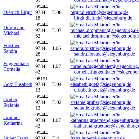
09444
Dietrich Birgit
9784-
E.08
18
birgit.dietrich@siegenburg.de
09444
Dropmann
9784-
E.07
Michael
52
michael.dropmann@siegenburg.
09444
Forstner
9784-
1.06
Sandra
28
sandra.forstner@siegenburg.de
09444
Fuggenthaler
9784-
1.07
Cornelia
43
cornelia.fuggenthaler@siegenbu
08191
Götz Elisabeth
9784-
E.04
13
elisabeth.goetz@siegenburg.de
09444
Gruber
9784-
E.02
Stefanie
12
stefanie.gruber@siegenburg.de
09444
Grüttner
9784-
1.07
Katharina
42
katharina.gruettner@siegenburg.
09444
Huber Franz
9784-
E 4