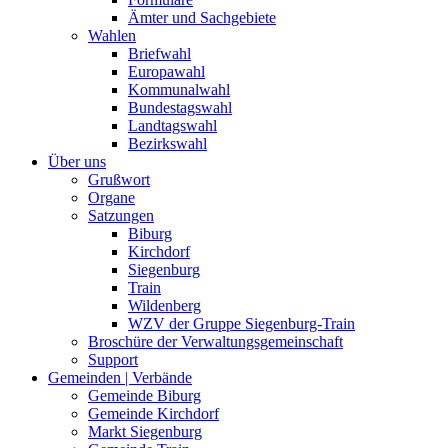
Ämter und Sachgebiete
Wahlen
Briefwahl
Europawahl
Kommunalwahl
Bundestagswahl
Landtagswahl
Bezirkswahl
Über uns
Grußwort
Organe
Satzungen
Biburg
Kirchdorf
Siegenburg
Train
Wildenberg
WZV der Gruppe Siegenburg-Train
Broschüre der Verwaltungsgemeinschaft
Support
Gemeinden | Verbände
Gemeinde Biburg
Gemeinde Kirchdorf
Markt Siegenburg