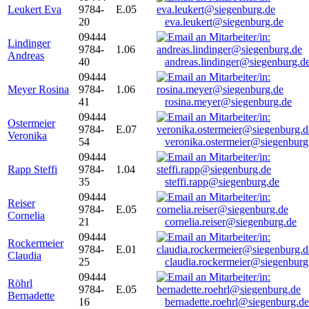
Leukert Eva
9784-
E.05
20
eva.leukert@siegenburg.de
09444
Lindinger
9784-
1.06
Andreas
40
andreas.lindinger@siegenburg.d
09444
Meyer Rosina
9784-
1.06
41
rosina.meyer@siegenburg.de
09444
Ostermeier
9784-
E.07
Veronika
54
veronika.ostermeier@siegenburg
09444
Rapp Steffi
9784-
1.04
35
steffi.rapp@siegenburg.de
09444
Reiser
9784-
E.05
Cornelia
21
cornelia.reiser@siegenburg.de
09444
Rockermeier
9784-
E.01
Claudia
25
claudia.rockermeier@siegenburg
09444
Röhrl
9784-
E.05
Bernadette
16
bernadette.roehrl@siegenburg.de