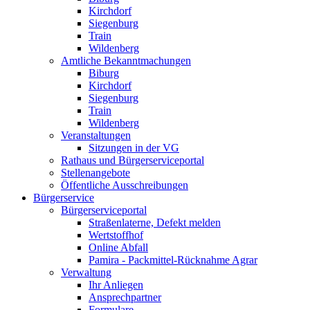
Kirchdorf
Siegenburg
Train
Wildenberg
Amtliche Bekanntmachungen
Biburg
Kirchdorf
Siegenburg
Train
Wildenberg
Veranstaltungen
Sitzungen in der VG
Rathaus und Bürgerserviceportal
Stellenangebote
Öffentliche Ausschreibungen
Bürgerservice
Bürgerserviceportal
Straßenlaterne, Defekt melden
Wertstoffhof
Online Abfall
Pamira - Packmittel-Rücknahme Agrar
Verwaltung
Ihr Anliegen
Ansprechpartner
Formulare