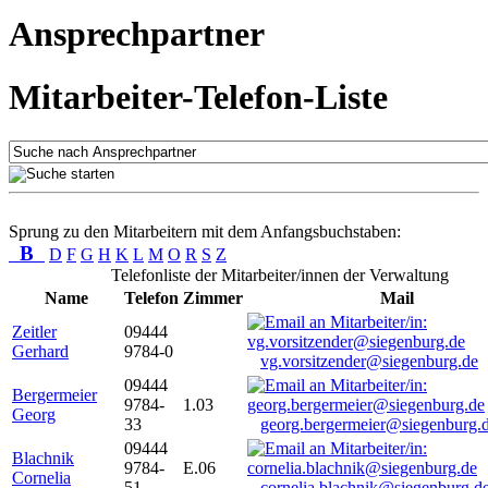
Ansprechpartner
Mitarbeiter-Telefon-Liste
Sprung zu den Mitarbeitern mit dem Anfangsbuchstaben:
B
D
F
G
H
K
L
M
O
R
S
Z
Telefonliste der Mitarbeiter/innen der Verwaltung
Name
Telefon
Zimmer
Mail
Zeitler
09444
Gerhard
9784-0
vg.vorsitzender@siegenburg.de
09444
Bergermeier
9784-
1.03
Georg
33
georg.bergermeier@siegenburg.
09444
Blachnik
9784-
E.06
Cornelia
51
cornelia.blachnik@siegenburg.d