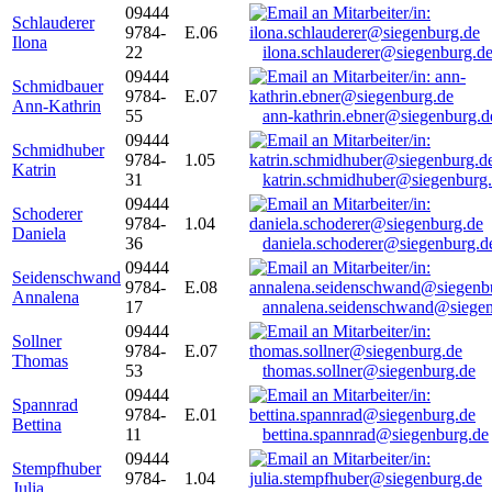
09444
Schlauderer
9784-
E.06
Ilona
22
ilona.schlauderer@siegenburg.d
09444
Schmidbauer
9784-
E.07
Ann-Kathrin
55
ann-kathrin.ebner@siegenburg.d
09444
Schmidhuber
9784-
1.05
Katrin
31
katrin.schmidhuber@siegenburg
09444
Schoderer
9784-
1.04
Daniela
36
daniela.schoderer@siegenburg.d
09444
Seidenschwand
9784-
E.08
Annalena
17
annalena.seidenschwand@siegen
09444
Sollner
9784-
E.07
Thomas
53
thomas.sollner@siegenburg.de
09444
Spannrad
9784-
E.01
Bettina
11
bettina.spannrad@siegenburg.de
09444
Stempfhuber
9784-
1.04
Julia