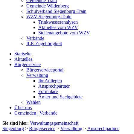
Gemeinde Train
Gemeinde Wildenberg
Schulverband Siegenburg-Train
WZV Siegenburg-Train
Trinkwasseranalysen
Aktuelles vom WZV
Stellenangebote vom WZV
Verbände
ILE-Zugehörigkeit
Startseite
Aktuelles
Bürgerservice
Bürgerserviceportal
Verwaltung
Ihr Anliegen
Ansprechpartner
Formulare
Ämter und Sachgebiete
Wahlen
Über uns
Gemeinden | Verbände
Sie sind hier:
Verwaltungsgemeinschaft
Siegenburg
>
Bürgerservice
>
Verwaltung
>
Ansprechpartner