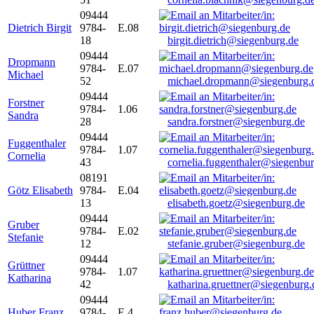
09444
Dietrich Birgit
9784-
E.08
18
birgit.dietrich@siegenburg.de
09444
Dropmann
9784-
E.07
Michael
52
michael.dropmann@siegenburg.
09444
Forstner
9784-
1.06
Sandra
28
sandra.forstner@siegenburg.de
09444
Fuggenthaler
9784-
1.07
Cornelia
43
cornelia.fuggenthaler@siegenbu
08191
Götz Elisabeth
9784-
E.04
13
elisabeth.goetz@siegenburg.de
09444
Gruber
9784-
E.02
Stefanie
12
stefanie.gruber@siegenburg.de
09444
Grüttner
9784-
1.07
Katharina
42
katharina.gruettner@siegenburg.
09444
Huber Franz
9784-
E 4