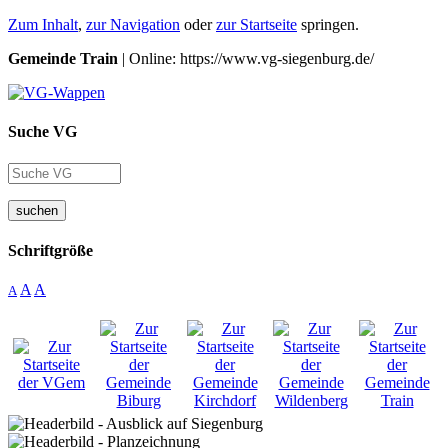
Zum Inhalt
,
zur Navigation
oder
zur Startseite
springen.
Gemeinde Train
| Online: https://www.vg-siegenburg.de/
Suche VG
suchen
Schriftgröße
A
A
A