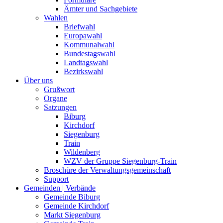
Ämter und Sachgebiete
Wahlen
Briefwahl
Europawahl
Kommunalwahl
Bundestagswahl
Landtagswahl
Bezirkswahl
Über uns
Grußwort
Organe
Satzungen
Biburg
Kirchdorf
Siegenburg
Train
Wildenberg
WZV der Gruppe Siegenburg-Train
Broschüre der Verwaltungsgemeinschaft
Support
Gemeinden | Verbände
Gemeinde Biburg
Gemeinde Kirchdorf
Markt Siegenburg