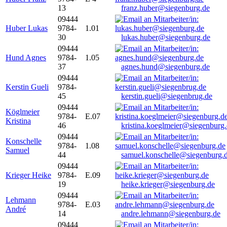
13
franz.huber@siegenburg.de
09444
Huber Lukas
9784-
1.01
30
lukas.huber@siegenburg.de
09444
Hund Agnes
9784-
1.05
37
agnes.hund@siegenburg.de
09444
Kerstin Gueli
9784-
45
kerstin.gueli@siegenbrug.de
09444
Köglmeier
9784-
E.07
Kristina
46
kristina.koeglmeier@siegenburg
09444
Konschelle
9784-
1.08
Samuel
44
samuel.konschelle@siegenburg.
09444
Krieger Heike
9784-
E.09
19
heike.krieger@siegenburg.de
09444
Lehmann
9784-
E.03
André
14
andre.lehmann@siegenburg.de
09444