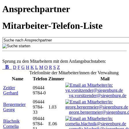
Ansprechpartner
Mitarbeiter-Telefon-Liste
Sprung zu den Mitarbeitern mit dem Anfangsbuchstaben:
B
D
F
G
H
K
L
M
O
R
S
Z
Telefonliste der Mitarbeiter/innen der Verwaltung
Name
Telefon
Zimmer
Mail
Zeitler
09444
Gerhard
9784-0
vg.vorsitzender@siegenburg.de
09444
Bergermeier
9784-
1.03
Georg
33
georg.bergermeier@siegenburg.
09444
Blachnik
9784-
E.06
Cornelia
51
cornelia.blachnik@siegenburg.d