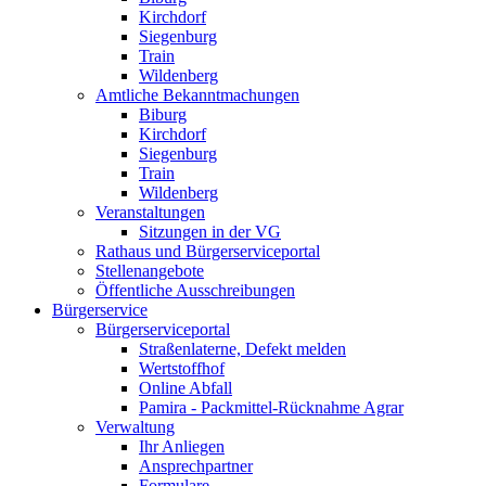
Kirchdorf
Siegenburg
Train
Wildenberg
Amtliche Bekanntmachungen
Biburg
Kirchdorf
Siegenburg
Train
Wildenberg
Veranstaltungen
Sitzungen in der VG
Rathaus und Bürgerserviceportal
Stellenangebote
Öffentliche Ausschreibungen
Bürgerservice
Bürgerserviceportal
Straßenlaterne, Defekt melden
Wertstoffhof
Online Abfall
Pamira - Packmittel-Rücknahme Agrar
Verwaltung
Ihr Anliegen
Ansprechpartner
Formulare