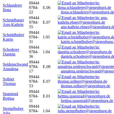
09444
Schlauderer
9784-
E.06
Ilona
22
ilona.schlauderer@siegenburg.d
09444
Schmidbauer
9784-
E.07
Ann-Kathrin
55
ann-kathrin.ebner@siegenburg.d
09444
Schmidhuber
9784-
1.05
Katrin
31
katrin.schmidhuber@siegenburg
09444
Schoderer
9784-
1.04
Daniela
36
daniela.schoderer@siegenburg.d
09444
Seidenschwand
9784-
E.08
Annalena
17
annalena.seidenschwand@siegen
09444
Sollner
9784-
E.07
Thomas
53
thomas.sollner@siegenburg.de
09444
Spannrad
9784-
E.01
Bettina
11
bettina.spannrad@siegenburg.de
09444
Stempfhuber
9784-
1.04
Julia