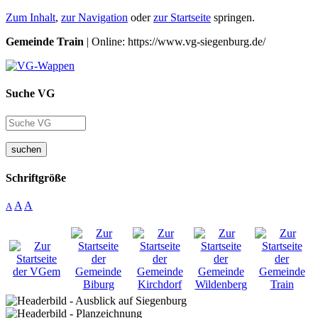
Zum Inhalt
,
zur Navigation
oder
zur Startseite
springen.
Gemeinde Train
| Online: https://www.vg-siegenburg.de/
Suche VG
suchen
Schriftgröße
A
A
A