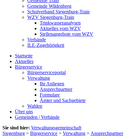
Gemeinde Train
Gemeinde Wildenberg
Schulverband Siegenburg-Train
WZV Siegenburg-Train
Trinkwasseranalysen
Aktuelles vom WZV
Stellenangebote vom WZV
Verbände
ILE-Zugehörigkeit
Startseite
Aktuelles
Bürgerservice
Bürgerserviceportal
Verwaltung
Ihr Anliegen
Ansprechpartner
Formulare
Ämter und Sachgebiete
Wahlen
Über uns
Gemeinden | Verbände
Sie sind hier:
Verwaltungsgemeinschaft
Siegenburg
>
Bürgerservice
>
Verwaltung
>
Ansprechpartner