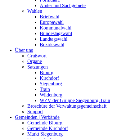
Ämter und Sachgebiete
Wahlen
Briefwahl
Europawahl
Kommunalwahl
Bundestagswahl
Landtagswahl
Bezirkswahl
Über uns
Grußwort
Organe
Satzungen
Biburg
Kirchdorf
Siegenburg
Train
Wildenberg
WZV der Gruppe Siegenburg-Train
Broschüre der Verwaltungsgemeinschaft
Support
Gemeinden | Verbände
Gemeinde Biburg
Gemeinde Kirchdorf
Markt Siegenburg