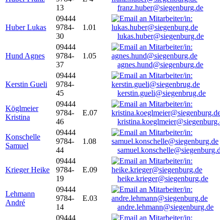
13
franz.huber@siegenburg.de
09444
Huber Lukas
9784-
1.01
30
lukas.huber@siegenburg.de
09444
Hund Agnes
9784-
1.05
37
agnes.hund@siegenburg.de
09444
Kerstin Gueli
9784-
45
kerstin.gueli@siegenbrug.de
09444
Köglmeier
9784-
E.07
Kristina
46
kristina.koeglmeier@siegenburg
09444
Konschelle
9784-
1.08
Samuel
44
samuel.konschelle@siegenburg.
09444
Krieger Heike
9784-
E.09
19
heike.krieger@siegenburg.de
09444
Lehmann
9784-
E.03
André
14
andre.lehmann@siegenburg.de
09444