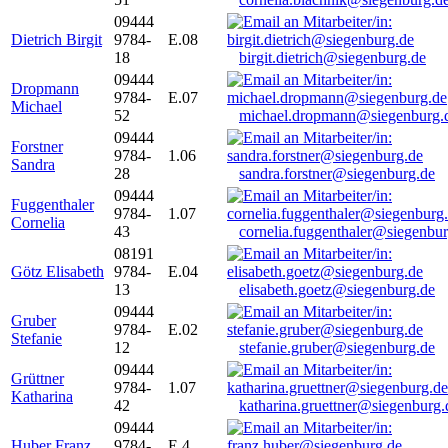
09444
Dietrich Birgit
9784-
E.08
18
birgit.dietrich@siegenburg.de
09444
Dropmann
9784-
E.07
Michael
52
michael.dropmann@siegenburg.
09444
Forstner
9784-
1.06
Sandra
28
sandra.forstner@siegenburg.de
09444
Fuggenthaler
9784-
1.07
Cornelia
43
cornelia.fuggenthaler@siegenbu
08191
Götz Elisabeth
9784-
E.04
13
elisabeth.goetz@siegenburg.de
09444
Gruber
9784-
E.02
Stefanie
12
stefanie.gruber@siegenburg.de
09444
Grüttner
9784-
1.07
Katharina
42
katharina.gruettner@siegenburg.
09444
Huber Franz
9784-
E 4