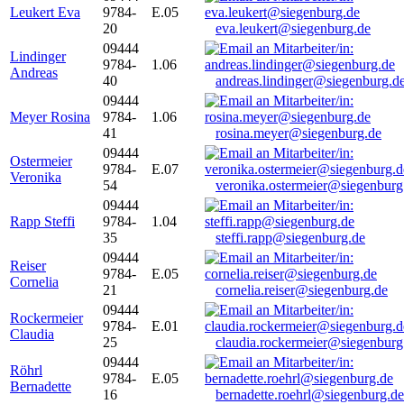
Leukert Eva
9784-
E.05
20
eva.leukert@siegenburg.de
09444
Lindinger
9784-
1.06
Andreas
40
andreas.lindinger@siegenburg.d
09444
Meyer Rosina
9784-
1.06
41
rosina.meyer@siegenburg.de
09444
Ostermeier
9784-
E.07
Veronika
54
veronika.ostermeier@siegenburg
09444
Rapp Steffi
9784-
1.04
35
steffi.rapp@siegenburg.de
09444
Reiser
9784-
E.05
Cornelia
21
cornelia.reiser@siegenburg.de
09444
Rockermeier
9784-
E.01
Claudia
25
claudia.rockermeier@siegenburg
09444
Röhrl
9784-
E.05
Bernadette
16
bernadette.roehrl@siegenburg.de