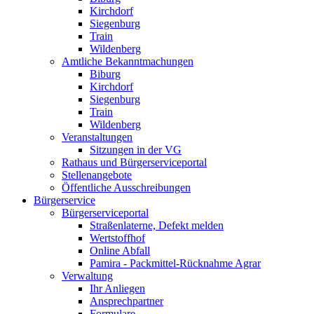
Kirchdorf
Siegenburg
Train
Wildenberg
Amtliche Bekanntmachungen
Biburg
Kirchdorf
Siegenburg
Train
Wildenberg
Veranstaltungen
Sitzungen in der VG
Rathaus und Bürgerserviceportal
Stellenangebote
Öffentliche Ausschreibungen
Bürgerservice
Bürgerserviceportal
Straßenlaterne, Defekt melden
Wertstoffhof
Online Abfall
Pamira - Packmittel-Rücknahme Agrar
Verwaltung
Ihr Anliegen
Ansprechpartner
Formulare