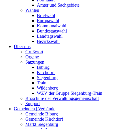
Ämter und Sachgebiete
Wahlen
Briefwahl
Europawahl
Kommunalwahl
Bundestagswahl
Landtagswahl
Bezirkswahl
Über uns
Grußwort
Organe
Satzungen
Biburg
Kirchdorf
Siegenburg
Train
Wildenberg
WZV der Gruppe Siegenburg-Train
Broschüre der Verwaltungsgemeinschaft
Support
Gemeinden | Verbände
Gemeinde Biburg
Gemeinde Kirchdorf
Markt Siegenburg