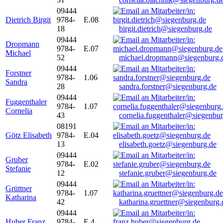
09444
Dietrich Birgit
9784-
E.08
18
birgit.dietrich@siegenburg.de
09444
Dropmann
9784-
E.07
Michael
52
michael.dropmann@siegenburg.
09444
Forstner
9784-
1.06
Sandra
28
sandra.forstner@siegenburg.de
09444
Fuggenthaler
9784-
1.07
Cornelia
43
cornelia.fuggenthaler@siegenbu
08191
Götz Elisabeth
9784-
E.04
13
elisabeth.goetz@siegenburg.de
09444
Gruber
9784-
E.02
Stefanie
12
stefanie.gruber@siegenburg.de
09444
Grüttner
9784-
1.07
Katharina
42
katharina.gruettner@siegenburg.
09444
Huber Franz
9784-
E 4