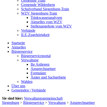
Gemeinde Train
Gemeinde Wildenberg
Schulverband Siegenburg-Train
WZV Siegenburg-Train
Trinkwasseranalysen
Aktuelles vom WZV
Stellenangebote vom WZV
Verbände
ILE-Zugehörigkeit
Startseite
Aktuelles
Bürgerservice
Bürgerserviceportal
Verwaltung
Ihr Anliegen
Ansprechpartner
Formulare
Ämter und Sachgebiete
Wahlen
Über uns
Gemeinden | Verbände
Sie sind hier:
Verwaltungsgemeinschaft
Siegenburg
>
Bürgerservice
>
Verwaltung
>
Ansprechpartner