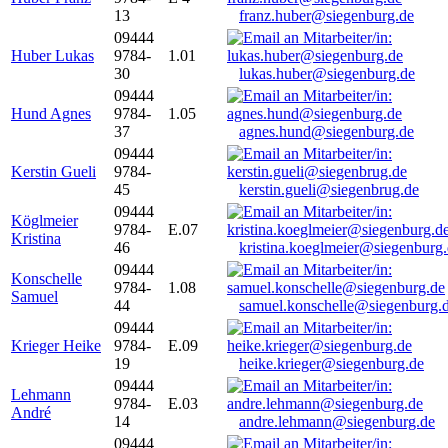
13
franz.huber@siegenburg.de
09444
Huber Lukas
9784-
1.01
30
lukas.huber@siegenburg.de
09444
Hund Agnes
9784-
1.05
37
agnes.hund@siegenburg.de
09444
Kerstin Gueli
9784-
45
kerstin.gueli@siegenbrug.de
09444
Köglmeier
9784-
E.07
Kristina
46
kristina.koeglmeier@siegenburg
09444
Konschelle
9784-
1.08
Samuel
44
samuel.konschelle@siegenburg.
09444
Krieger Heike
9784-
E.09
19
heike.krieger@siegenburg.de
09444
Lehmann
9784-
E.03
André
14
andre.lehmann@siegenburg.de
09444