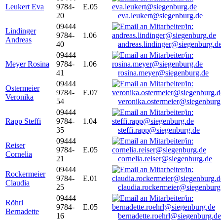
Leukert Eva
9784-
E.05
20
eva.leukert@siegenburg.de
09444
Lindinger
9784-
1.06
Andreas
40
andreas.lindinger@siegenburg.d
09444
Meyer Rosina
9784-
1.06
41
rosina.meyer@siegenburg.de
09444
Ostermeier
9784-
E.07
Veronika
54
veronika.ostermeier@siegenburg
09444
Rapp Steffi
9784-
1.04
35
steffi.rapp@siegenburg.de
09444
Reiser
9784-
E.05
Cornelia
21
cornelia.reiser@siegenburg.de
09444
Rockermeier
9784-
E.01
Claudia
25
claudia.rockermeier@siegenburg
09444
Röhrl
9784-
E.05
Bernadette
16
bernadette.roehrl@siegenburg.de