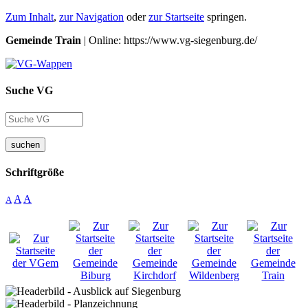
Zum Inhalt
,
zur Navigation
oder
zur Startseite
springen.
Gemeinde Train
| Online: https://www.vg-siegenburg.de/
Suche VG
suchen
Schriftgröße
A
A
A