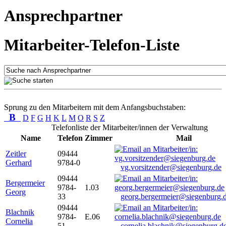
Ansprechpartner
Mitarbeiter-Telefon-Liste
Sprung zu den Mitarbeitern mit dem Anfangsbuchstaben:
B
D
F
G
H
K
L
M
O
R
S
Z
Telefonliste der Mitarbeiter/innen der Verwaltung
Name
Telefon
Zimmer
Mail
Zeitler
09444
Gerhard
9784-0
vg.vorsitzender@siegenburg.de
09444
Bergermeier
9784-
1.03
Georg
33
georg.bergermeier@siegenburg.
09444
Blachnik
9784-
E.06
Cornelia
51
cornelia.blachnik@siegenburg.d