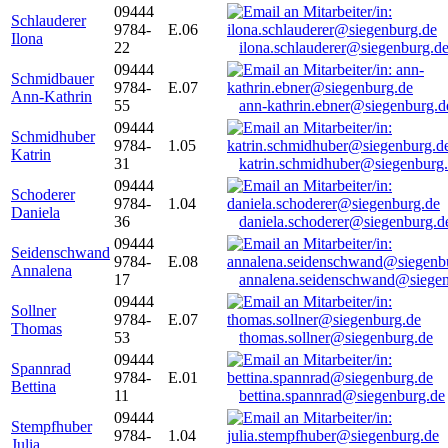
09444
Schlauderer
9784-
E.06
Ilona
22
ilona.schlauderer@siegenburg.d
09444
Schmidbauer
9784-
E.07
Ann-Kathrin
55
ann-kathrin.ebner@siegenburg.d
09444
Schmidhuber
9784-
1.05
Katrin
31
katrin.schmidhuber@siegenburg
09444
Schoderer
9784-
1.04
Daniela
36
daniela.schoderer@siegenburg.d
09444
Seidenschwand
9784-
E.08
Annalena
17
annalena.seidenschwand@siegen
09444
Sollner
9784-
E.07
Thomas
53
thomas.sollner@siegenburg.de
09444
Spannrad
9784-
E.01
Bettina
11
bettina.spannrad@siegenburg.de
09444
Stempfhuber
9784-
1.04
Julia