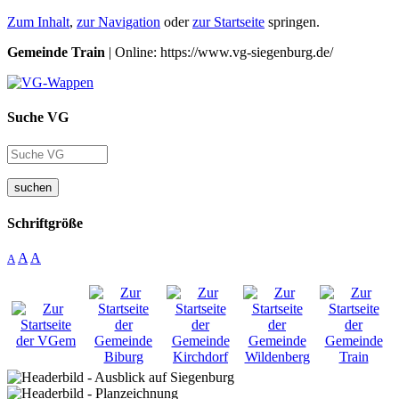
Zum Inhalt
,
zur Navigation
oder
zur Startseite
springen.
Gemeinde Train
| Online: https://www.vg-siegenburg.de/
Suche VG
suchen
Schriftgröße
A
A
A