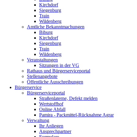
Kirchdorf
Siegenburg
Train
Wildenberg
Amtliche Bekanntmachungen
Biburg
Kirchdorf
Siegenburg
Train
Wildenberg
Veranstaltungen
Sitzungen in der VG
Rathaus und Bürgerserviceportal
Stellenangebote
Öffentliche Ausschreibungen
Bürgerservice
Bürgerserviceportal
Straßenlaterne, Defekt melden
Wertstoffhof
Online Abfall
Pamira - Packmittel-Rücknahme Agrar
Verwaltung
Ihr Anliegen
Ansprechpartner
Formulare