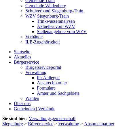
Gemeinde Train
Gemeinde Wildenberg
Schulverband Siegenburg-Train
WZV Siegenburg-Train
Trinkwasseranalysen
Aktuelles vom WZV
Stellenangebote vom WZV
Verbände
ILE-Zugehörigkeit
Startseite
Aktuelles
Bürgerservice
Bürgerserviceportal
Verwaltung
Ihr Anliegen
Ansprechpartner
Formulare
Ämter und Sachgebiete
Wahlen
Über uns
Gemeinden | Verbände
Sie sind hier:
Verwaltungsgemeinschaft
Siegenburg
>
Bürgerservice
>
Verwaltung
>
Ansprechpartner