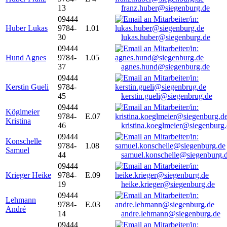
13
franz.huber@siegenburg.de
09444
Huber Lukas
9784-
1.01
30
lukas.huber@siegenburg.de
09444
Hund Agnes
9784-
1.05
37
agnes.hund@siegenburg.de
09444
Kerstin Gueli
9784-
45
kerstin.gueli@siegenbrug.de
09444
Köglmeier
9784-
E.07
Kristina
46
kristina.koeglmeier@siegenburg
09444
Konschelle
9784-
1.08
Samuel
44
samuel.konschelle@siegenburg.
09444
Krieger Heike
9784-
E.09
19
heike.krieger@siegenburg.de
09444
Lehmann
9784-
E.03
André
14
andre.lehmann@siegenburg.de
09444