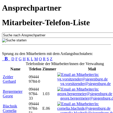
Ansprechpartner
Mitarbeiter-Telefon-Liste
Sprung zu den Mitarbeitern mit dem Anfangsbuchstaben:
B
D
F
G
H
K
L
M
O
R
S
Z
Telefonliste der Mitarbeiter/innen der Verwaltung
Name
Telefon
Zimmer
Mail
Zeitler
09444
Gerhard
9784-0
vg.vorsitzender@siegenburg.de
09444
Bergermeier
9784-
1.03
Georg
33
georg.bergermeier@siegenburg.
09444
Blachnik
9784-
E.06
Cornelia
51
cornelia.blachnik@siegenburg.d