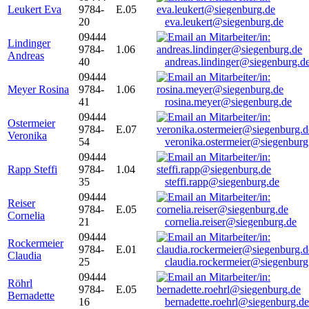
Leukert Eva
9784-
E.05
20
eva.leukert@siegenburg.de
09444
Lindinger
9784-
1.06
Andreas
40
andreas.lindinger@siegenburg.d
09444
Meyer Rosina
9784-
1.06
41
rosina.meyer@siegenburg.de
09444
Ostermeier
9784-
E.07
Veronika
54
veronika.ostermeier@siegenburg
09444
Rapp Steffi
9784-
1.04
35
steffi.rapp@siegenburg.de
09444
Reiser
9784-
E.05
Cornelia
21
cornelia.reiser@siegenburg.de
09444
Rockermeier
9784-
E.01
Claudia
25
claudia.rockermeier@siegenburg
09444
Röhrl
9784-
E.05
Bernadette
16
bernadette.roehrl@siegenburg.de