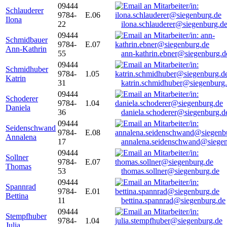
09444
Schlauderer
9784-
E.06
Ilona
22
ilona.schlauderer@siegenburg.d
09444
Schmidbauer
9784-
E.07
Ann-Kathrin
55
ann-kathrin.ebner@siegenburg.d
09444
Schmidhuber
9784-
1.05
Katrin
31
katrin.schmidhuber@siegenburg
09444
Schoderer
9784-
1.04
Daniela
36
daniela.schoderer@siegenburg.d
09444
Seidenschwand
9784-
E.08
Annalena
17
annalena.seidenschwand@siegen
09444
Sollner
9784-
E.07
Thomas
53
thomas.sollner@siegenburg.de
09444
Spannrad
9784-
E.01
Bettina
11
bettina.spannrad@siegenburg.de
09444
Stempfhuber
9784-
1.04
Julia