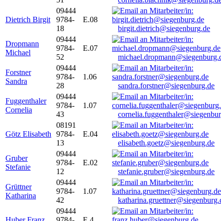
09444
Dietrich Birgit
9784-
E.08
18
birgit.dietrich@siegenburg.de
09444
Dropmann
9784-
E.07
Michael
52
michael.dropmann@siegenburg.
09444
Forstner
9784-
1.06
Sandra
28
sandra.forstner@siegenburg.de
09444
Fuggenthaler
9784-
1.07
Cornelia
43
cornelia.fuggenthaler@siegenbu
08191
Götz Elisabeth
9784-
E.04
13
elisabeth.goetz@siegenburg.de
09444
Gruber
9784-
E.02
Stefanie
12
stefanie.gruber@siegenburg.de
09444
Grüttner
9784-
1.07
Katharina
42
katharina.gruettner@siegenburg.
09444
Huber Franz
9784-
E 4