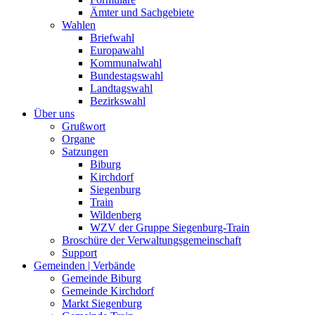
Ämter und Sachgebiete
Wahlen
Briefwahl
Europawahl
Kommunalwahl
Bundestagswahl
Landtagswahl
Bezirkswahl
Über uns
Grußwort
Organe
Satzungen
Biburg
Kirchdorf
Siegenburg
Train
Wildenberg
WZV der Gruppe Siegenburg-Train
Broschüre der Verwaltungsgemeinschaft
Support
Gemeinden | Verbände
Gemeinde Biburg
Gemeinde Kirchdorf
Markt Siegenburg