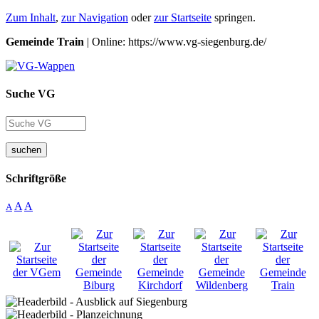
Zum Inhalt
,
zur Navigation
oder
zur Startseite
springen.
Gemeinde Train
| Online: https://www.vg-siegenburg.de/
Suche VG
suchen
Schriftgröße
A
A
A