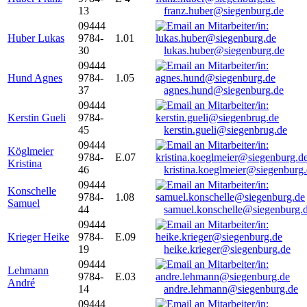
13
franz.huber@siegenburg.de
09444
Huber Lukas
9784-
1.01
30
lukas.huber@siegenburg.de
09444
Hund Agnes
9784-
1.05
37
agnes.hund@siegenburg.de
09444
Kerstin Gueli
9784-
45
kerstin.gueli@siegenbrug.de
09444
Köglmeier
9784-
E.07
Kristina
46
kristina.koeglmeier@siegenburg
09444
Konschelle
9784-
1.08
Samuel
44
samuel.konschelle@siegenburg.
09444
Krieger Heike
9784-
E.09
19
heike.krieger@siegenburg.de
09444
Lehmann
9784-
E.03
André
14
andre.lehmann@siegenburg.de
09444