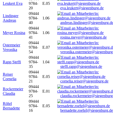
Leukert Eva
9784-
E.05
20
eva.leukert@siegenburg.de
09444
Lindinger
9784-
1.06
Andreas
40
andreas.lindinger@siegenburg.d
09444
Meyer Rosina
9784-
1.06
41
rosina.meyer@siegenburg.de
09444
Ostermeier
9784-
E.07
Veronika
54
veronika.ostermeier@siegenburg
09444
Rapp Steffi
9784-
1.04
35
steffi.rapp@siegenburg.de
09444
Reiser
9784-
E.05
Cornelia
21
cornelia.reiser@siegenburg.de
09444
Rockermeier
9784-
E.01
Claudia
25
claudia.rockermeier@siegenburg
09444
Röhrl
9784-
E.05
Bernadette
16
bernadette.roehrl@siegenburg.de