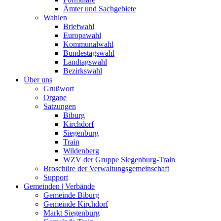
Ämter und Sachgebiete
Wahlen
Briefwahl
Europawahl
Kommunalwahl
Bundestagswahl
Landtagswahl
Bezirkswahl
Über uns
Grußwort
Organe
Satzungen
Biburg
Kirchdorf
Siegenburg
Train
Wildenberg
WZV der Gruppe Siegenburg-Train
Broschüre der Verwaltungsgemeinschaft
Support
Gemeinden | Verbände
Gemeinde Biburg
Gemeinde Kirchdorf
Markt Siegenburg