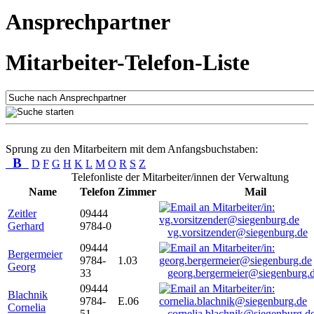
Ansprechpartner
Mitarbeiter-Telefon-Liste
Sprung zu den Mitarbeitern mit dem Anfangsbuchstaben:
B
D
F
G
H
K
L
M
O
R
S
Z
Telefonliste der Mitarbeiter/innen der Verwaltung
Name
Telefon
Zimmer
Mail
Zeitler
09444
Gerhard
9784-0
vg.vorsitzender@siegenburg.de
09444
Bergermeier
9784-
1.03
Georg
33
georg.bergermeier@siegenburg.
09444
Blachnik
9784-
E.06
Cornelia
51
cornelia.blachnik@siegenburg.d