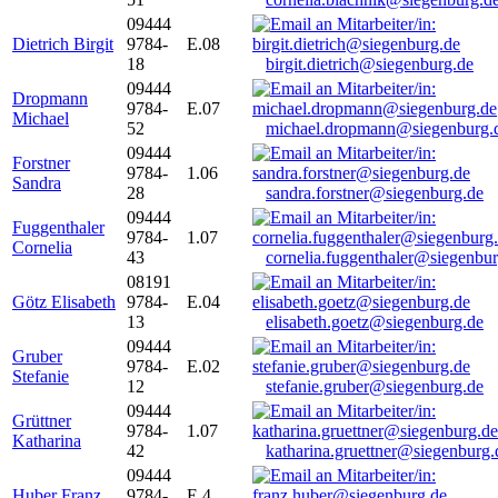
09444
Dietrich Birgit
9784-
E.08
18
birgit.dietrich@siegenburg.de
09444
Dropmann
9784-
E.07
Michael
52
michael.dropmann@siegenburg.
09444
Forstner
9784-
1.06
Sandra
28
sandra.forstner@siegenburg.de
09444
Fuggenthaler
9784-
1.07
Cornelia
43
cornelia.fuggenthaler@siegenbu
08191
Götz Elisabeth
9784-
E.04
13
elisabeth.goetz@siegenburg.de
09444
Gruber
9784-
E.02
Stefanie
12
stefanie.gruber@siegenburg.de
09444
Grüttner
9784-
1.07
Katharina
42
katharina.gruettner@siegenburg.
09444
Huber Franz
9784-
E 4