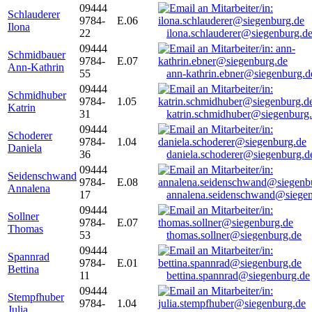
09444
Schlauderer
9784-
E.06
Ilona
22
ilona.schlauderer@siegenburg.d
09444
Schmidbauer
9784-
E.07
Ann-Kathrin
55
ann-kathrin.ebner@siegenburg.d
09444
Schmidhuber
9784-
1.05
Katrin
31
katrin.schmidhuber@siegenburg
09444
Schoderer
9784-
1.04
Daniela
36
daniela.schoderer@siegenburg.d
09444
Seidenschwand
9784-
E.08
Annalena
17
annalena.seidenschwand@siegen
09444
Sollner
9784-
E.07
Thomas
53
thomas.sollner@siegenburg.de
09444
Spannrad
9784-
E.01
Bettina
11
bettina.spannrad@siegenburg.de
09444
Stempfhuber
9784-
1.04
Julia