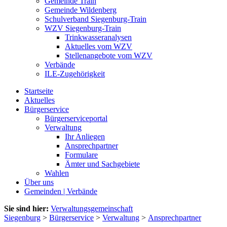
Gemeinde Train
Gemeinde Wildenberg
Schulverband Siegenburg-Train
WZV Siegenburg-Train
Trinkwasseranalysen
Aktuelles vom WZV
Stellenangebote vom WZV
Verbände
ILE-Zugehörigkeit
Startseite
Aktuelles
Bürgerservice
Bürgerserviceportal
Verwaltung
Ihr Anliegen
Ansprechpartner
Formulare
Ämter und Sachgebiete
Wahlen
Über uns
Gemeinden | Verbände
Sie sind hier:
Verwaltungsgemeinschaft
Siegenburg
>
Bürgerservice
>
Verwaltung
>
Ansprechpartner