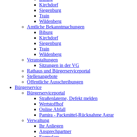
Kirchdorf
Siegenburg
Train
Wildenberg
Amtliche Bekanntmachungen
Biburg
Kirchdorf
Siegenburg
Train
Wildenberg
Veranstaltungen
Sitzungen in der VG
Rathaus und Bürgerserviceportal
Stellenangebote
Öffentliche Ausschreibungen
Bürgerservice
Bürgerserviceportal
Straßenlaterne, Defekt melden
Wertstoffhof
Online Abfall
Pamira - Packmittel-Rücknahme Agrar
Verwaltung
Ihr Anliegen
Ansprechpartner
Formulare