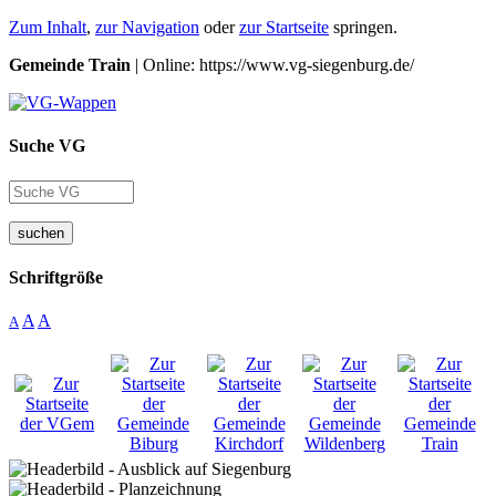
Zum Inhalt
,
zur Navigation
oder
zur Startseite
springen.
Gemeinde Train
| Online: https://www.vg-siegenburg.de/
Suche VG
suchen
Schriftgröße
A
A
A