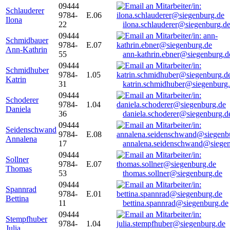
09444
Schlauderer
9784-
E.06
Ilona
22
ilona.schlauderer@siegenburg.d
09444
Schmidbauer
9784-
E.07
Ann-Kathrin
55
ann-kathrin.ebner@siegenburg.d
09444
Schmidhuber
9784-
1.05
Katrin
31
katrin.schmidhuber@siegenburg
09444
Schoderer
9784-
1.04
Daniela
36
daniela.schoderer@siegenburg.d
09444
Seidenschwand
9784-
E.08
Annalena
17
annalena.seidenschwand@siegen
09444
Sollner
9784-
E.07
Thomas
53
thomas.sollner@siegenburg.de
09444
Spannrad
9784-
E.01
Bettina
11
bettina.spannrad@siegenburg.de
09444
Stempfhuber
9784-
1.04
Julia