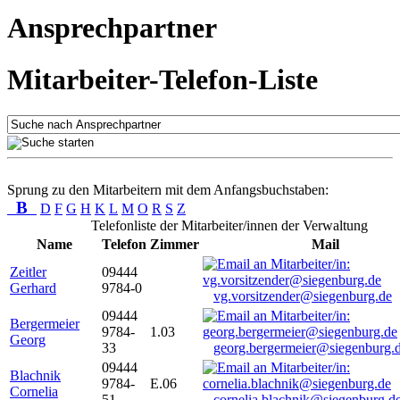
Ansprechpartner
Mitarbeiter-Telefon-Liste
Sprung zu den Mitarbeitern mit dem Anfangsbuchstaben:
B
D
F
G
H
K
L
M
O
R
S
Z
Telefonliste der Mitarbeiter/innen der Verwaltung
Name
Telefon
Zimmer
Mail
Zeitler
09444
Gerhard
9784-0
vg.vorsitzender@siegenburg.de
09444
Bergermeier
9784-
1.03
Georg
33
georg.bergermeier@siegenburg.
09444
Blachnik
9784-
E.06
Cornelia
51
cornelia.blachnik@siegenburg.d