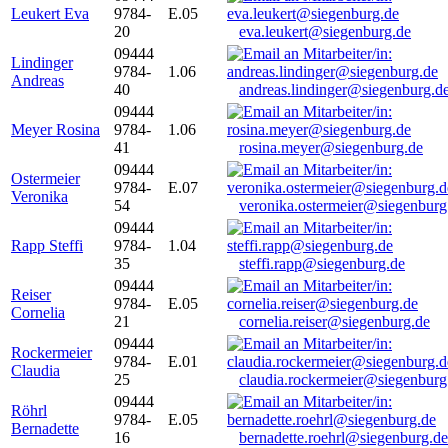
Leukert Eva
9784-
E.05
20
eva.leukert@siegenburg.de
09444
Lindinger
9784-
1.06
Andreas
40
andreas.lindinger@siegenburg.d
09444
Meyer Rosina
9784-
1.06
41
rosina.meyer@siegenburg.de
09444
Ostermeier
9784-
E.07
Veronika
54
veronika.ostermeier@siegenburg
09444
Rapp Steffi
9784-
1.04
35
steffi.rapp@siegenburg.de
09444
Reiser
9784-
E.05
Cornelia
21
cornelia.reiser@siegenburg.de
09444
Rockermeier
9784-
E.01
Claudia
25
claudia.rockermeier@siegenburg
09444
Röhrl
9784-
E.05
Bernadette
16
bernadette.roehrl@siegenburg.de