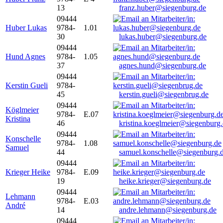
13
franz.huber@siegenburg.de
09444
Huber Lukas
9784-
1.01
30
lukas.huber@siegenburg.de
09444
Hund Agnes
9784-
1.05
37
agnes.hund@siegenburg.de
09444
Kerstin Gueli
9784-
45
kerstin.gueli@siegenbrug.de
09444
Köglmeier
9784-
E.07
Kristina
46
kristina.koeglmeier@siegenburg
09444
Konschelle
9784-
1.08
Samuel
44
samuel.konschelle@siegenburg.
09444
Krieger Heike
9784-
E.09
19
heike.krieger@siegenburg.de
09444
Lehmann
9784-
E.03
André
14
andre.lehmann@siegenburg.de
09444