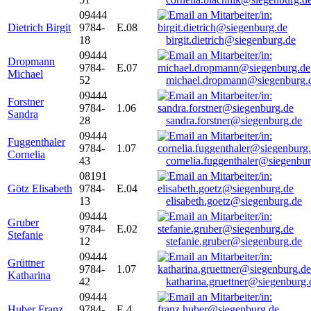
09444
Dietrich Birgit
9784-
E.08
18
birgit.dietrich@siegenburg.de
09444
Dropmann
9784-
E.07
Michael
52
michael.dropmann@siegenburg.
09444
Forstner
9784-
1.06
Sandra
28
sandra.forstner@siegenburg.de
09444
Fuggenthaler
9784-
1.07
Cornelia
43
cornelia.fuggenthaler@siegenbu
08191
Götz Elisabeth
9784-
E.04
13
elisabeth.goetz@siegenburg.de
09444
Gruber
9784-
E.02
Stefanie
12
stefanie.gruber@siegenburg.de
09444
Grüttner
9784-
1.07
Katharina
42
katharina.gruettner@siegenburg.
09444
Huber Franz
9784-
E 4