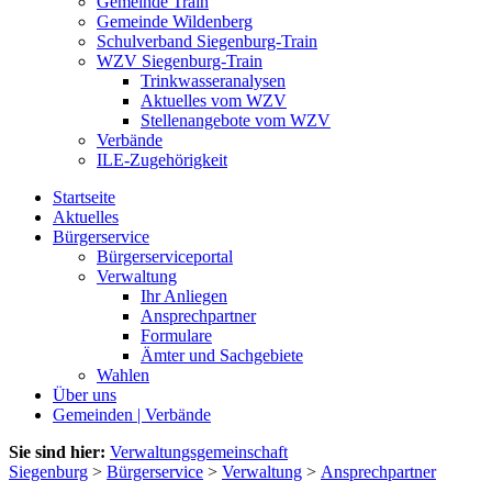
Gemeinde Train
Gemeinde Wildenberg
Schulverband Siegenburg-Train
WZV Siegenburg-Train
Trinkwasseranalysen
Aktuelles vom WZV
Stellenangebote vom WZV
Verbände
ILE-Zugehörigkeit
Startseite
Aktuelles
Bürgerservice
Bürgerserviceportal
Verwaltung
Ihr Anliegen
Ansprechpartner
Formulare
Ämter und Sachgebiete
Wahlen
Über uns
Gemeinden | Verbände
Sie sind hier:
Verwaltungsgemeinschaft
Siegenburg
>
Bürgerservice
>
Verwaltung
>
Ansprechpartner