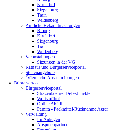
Kirchdorf
Siegenburg
Train
Wildenberg
Amtliche Bekanntmachungen
Biburg
Kirchdorf
Siegenburg
Train
Wildenberg
Veranstaltungen
Sitzungen in der VG
Rathaus und Bürgerserviceportal
Stellenangebote
Öffentliche Ausschreibungen
Bürgerservice
Bürgerserviceportal
Straßenlaterne, Defekt melden
Wertstoffhof
Online Abfall
Pamira - Packmittel-Rücknahme Agrar
Verwaltung
Ihr Anliegen
Ansprechpartner
Formulare