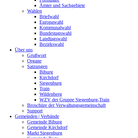
Ämter und Sachgebiete
Wahlen
Briefwahl
Europawahl
Kommunalwahl
Bundestagswahl
Landtagswahl
Bezirkswahl
Über uns
Grußwort
Organe
Satzungen
Biburg
Kirchdorf
Siegenburg
Train
Wildenberg
WZV der Gruppe Siegenburg-Train
Broschüre der Verwaltungsgemeinschaft
Support
Gemeinden | Verbände
Gemeinde Biburg
Gemeinde Kirchdorf
Markt Siegenburg