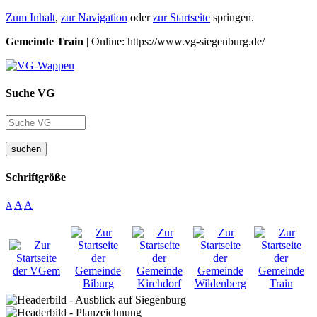
Zum Inhalt
,
zur Navigation
oder
zur Startseite
springen.
Gemeinde Train
| Online: https://www.vg-siegenburg.de/
Suche VG
suchen
Schriftgröße
A
A
A