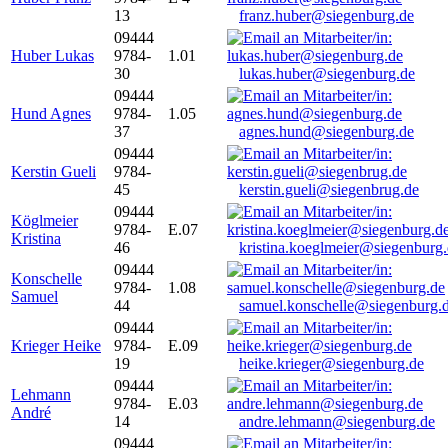
13
franz.huber@siegenburg.de
09444
Huber Lukas
9784-
1.01
30
lukas.huber@siegenburg.de
09444
Hund Agnes
9784-
1.05
37
agnes.hund@siegenburg.de
09444
Kerstin Gueli
9784-
45
kerstin.gueli@siegenbrug.de
09444
Köglmeier
9784-
E.07
Kristina
46
kristina.koeglmeier@siegenburg
09444
Konschelle
9784-
1.08
Samuel
44
samuel.konschelle@siegenburg.
09444
Krieger Heike
9784-
E.09
19
heike.krieger@siegenburg.de
09444
Lehmann
9784-
E.03
André
14
andre.lehmann@siegenburg.de
09444