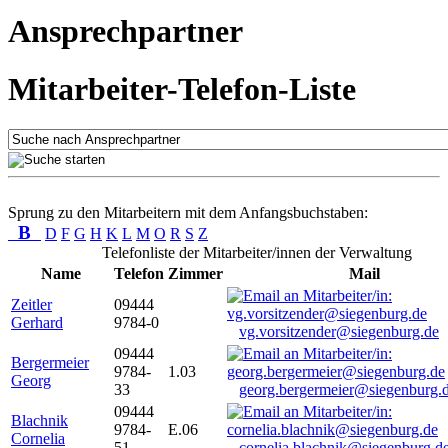
Ansprechpartner
Mitarbeiter-Telefon-Liste
Sprung zu den Mitarbeitern mit dem Anfangsbuchstaben:
B
D
F
G
H
K
L
M
O
R
S
Z
Telefonliste der Mitarbeiter/innen der Verwaltung
Name
Telefon
Zimmer
Mail
Zeitler
09444
Gerhard
9784-0
vg.vorsitzender@siegenburg.de
09444
Bergermeier
9784-
1.03
Georg
33
georg.bergermeier@siegenburg.
09444
Blachnik
9784-
E.06
Cornelia
51
cornelia.blachnik@siegenburg.d