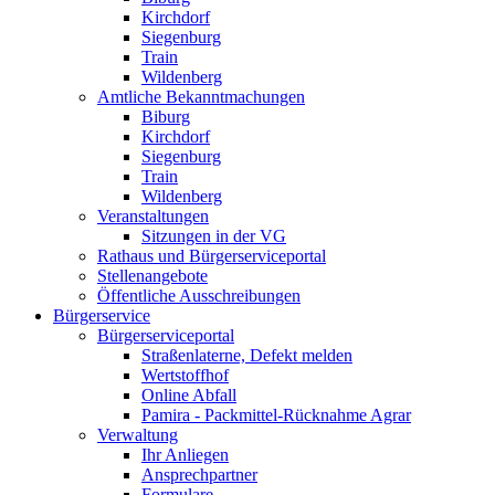
Kirchdorf
Siegenburg
Train
Wildenberg
Amtliche Bekanntmachungen
Biburg
Kirchdorf
Siegenburg
Train
Wildenberg
Veranstaltungen
Sitzungen in der VG
Rathaus und Bürgerserviceportal
Stellenangebote
Öffentliche Ausschreibungen
Bürgerservice
Bürgerserviceportal
Straßenlaterne, Defekt melden
Wertstoffhof
Online Abfall
Pamira - Packmittel-Rücknahme Agrar
Verwaltung
Ihr Anliegen
Ansprechpartner
Formulare