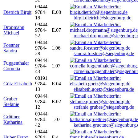
09444
Dietrich Birgit
9784-
E.08
18
birgit.dietrich@siegenburg.de
09444
Dropmann
9784-
E.07
Michael
52
michael.dropmann@siegenburg.
09444
Forstner
9784-
1.06
Sandra
28
sandra.forstner@siegenburg.de
09444
Fuggenthaler
9784-
1.07
Cornelia
43
cornelia.fuggenthaler@siegenbu
08191
Götz Elisabeth
9784-
E.04
13
elisabeth.goetz@siegenburg.de
09444
Gruber
9784-
E.02
Stefanie
12
stefanie.gruber@siegenburg.de
09444
Grüttner
9784-
1.07
Katharina
42
katharina.gruettner@siegenburg.
09444
Huber Franz
9784-
E 4