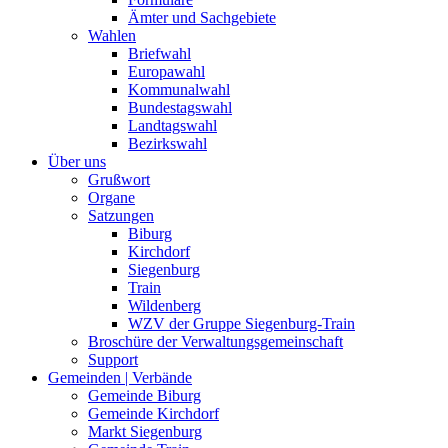
Ämter und Sachgebiete
Wahlen
Briefwahl
Europawahl
Kommunalwahl
Bundestagswahl
Landtagswahl
Bezirkswahl
Über uns
Grußwort
Organe
Satzungen
Biburg
Kirchdorf
Siegenburg
Train
Wildenberg
WZV der Gruppe Siegenburg-Train
Broschüre der Verwaltungsgemeinschaft
Support
Gemeinden | Verbände
Gemeinde Biburg
Gemeinde Kirchdorf
Markt Siegenburg