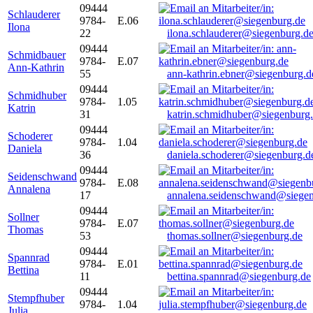
09444
Schlauderer
9784-
E.06
Ilona
22
ilona.schlauderer@siegenburg.d
09444
Schmidbauer
9784-
E.07
Ann-Kathrin
55
ann-kathrin.ebner@siegenburg.d
09444
Schmidhuber
9784-
1.05
Katrin
31
katrin.schmidhuber@siegenburg
09444
Schoderer
9784-
1.04
Daniela
36
daniela.schoderer@siegenburg.d
09444
Seidenschwand
9784-
E.08
Annalena
17
annalena.seidenschwand@siegen
09444
Sollner
9784-
E.07
Thomas
53
thomas.sollner@siegenburg.de
09444
Spannrad
9784-
E.01
Bettina
11
bettina.spannrad@siegenburg.de
09444
Stempfhuber
9784-
1.04
Julia