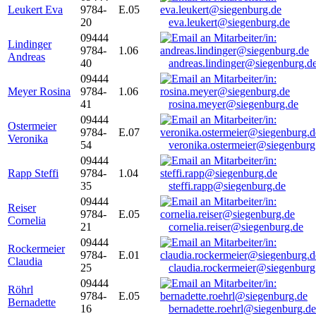
Leukert Eva
9784-
E.05
20
eva.leukert@siegenburg.de
09444
Lindinger
9784-
1.06
Andreas
40
andreas.lindinger@siegenburg.d
09444
Meyer Rosina
9784-
1.06
41
rosina.meyer@siegenburg.de
09444
Ostermeier
9784-
E.07
Veronika
54
veronika.ostermeier@siegenburg
09444
Rapp Steffi
9784-
1.04
35
steffi.rapp@siegenburg.de
09444
Reiser
9784-
E.05
Cornelia
21
cornelia.reiser@siegenburg.de
09444
Rockermeier
9784-
E.01
Claudia
25
claudia.rockermeier@siegenburg
09444
Röhrl
9784-
E.05
Bernadette
16
bernadette.roehrl@siegenburg.de