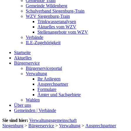
Gemeinde Train
Gemeinde Wildenberg
Schulverband Siegenburg-Train
WZV Siegenburg-Train
Trinkwasseranalysen
Aktuelles vom WZV
Stellenangebote vom WZV
Verbände
ILE-Zugehörigkeit
Startseite
Aktuelles
Bürgerservice
Bürgerserviceportal
Verwaltung
Ihr Anliegen
Ansprechpartner
Formulare
Ämter und Sachgebiete
Wahlen
Über uns
Gemeinden | Verbände
Sie sind hier:
Verwaltungsgemeinschaft
Siegenburg
>
Bürgerservice
>
Verwaltung
>
Ansprechpartner