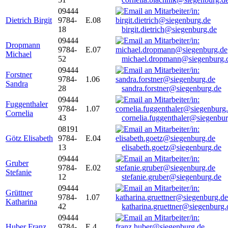
09444
Dietrich Birgit
9784-
E.08
18
birgit.dietrich@siegenburg.de
09444
Dropmann
9784-
E.07
Michael
52
michael.dropmann@siegenburg.
09444
Forstner
9784-
1.06
Sandra
28
sandra.forstner@siegenburg.de
09444
Fuggenthaler
9784-
1.07
Cornelia
43
cornelia.fuggenthaler@siegenbu
08191
Götz Elisabeth
9784-
E.04
13
elisabeth.goetz@siegenburg.de
09444
Gruber
9784-
E.02
Stefanie
12
stefanie.gruber@siegenburg.de
09444
Grüttner
9784-
1.07
Katharina
42
katharina.gruettner@siegenburg.
09444
Huber Franz
9784-
E 4