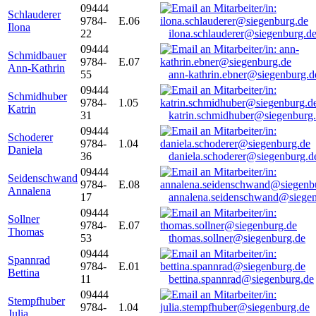
09444
Schlauderer
9784-
E.06
Ilona
22
ilona.schlauderer@siegenburg.d
09444
Schmidbauer
9784-
E.07
Ann-Kathrin
55
ann-kathrin.ebner@siegenburg.d
09444
Schmidhuber
9784-
1.05
Katrin
31
katrin.schmidhuber@siegenburg
09444
Schoderer
9784-
1.04
Daniela
36
daniela.schoderer@siegenburg.d
09444
Seidenschwand
9784-
E.08
Annalena
17
annalena.seidenschwand@siegen
09444
Sollner
9784-
E.07
Thomas
53
thomas.sollner@siegenburg.de
09444
Spannrad
9784-
E.01
Bettina
11
bettina.spannrad@siegenburg.de
09444
Stempfhuber
9784-
1.04
Julia