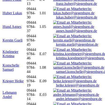
13
franz.huber@siegenburg.de
09444
Huber Lukas
9784-
1.01
30
lukas.huber@siegenburg.de
09444
Hund Agnes
9784-
1.05
37
agnes.hund@siegenburg.de
09444
Kerstin Gueli
9784-
45
kerstin.gueli@siegenbrug.de
09444
Köglmeier
9784-
E.07
Kristina
46
kristina.koeglmeier@siegenburg
09444
Konschelle
9784-
1.08
Samuel
44
samuel.konschelle@siegenburg.
09444
Krieger Heike
9784-
E.09
19
heike.krieger@siegenburg.de
09444
Lehmann
9784-
E.03
André
14
andre.lehmann@siegenburg.de
09444