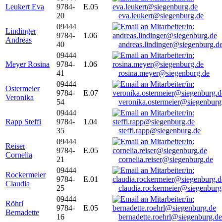
Leukert Eva
9784-
E.05
20
eva.leukert@siegenburg.de
09444
Lindinger
9784-
1.06
Andreas
40
andreas.lindinger@siegenburg.d
09444
Meyer Rosina
9784-
1.06
41
rosina.meyer@siegenburg.de
09444
Ostermeier
9784-
E.07
Veronika
54
veronika.ostermeier@siegenburg
09444
Rapp Steffi
9784-
1.04
35
steffi.rapp@siegenburg.de
09444
Reiser
9784-
E.05
Cornelia
21
cornelia.reiser@siegenburg.de
09444
Rockermeier
9784-
E.01
Claudia
25
claudia.rockermeier@siegenburg
09444
Röhrl
9784-
E.05
Bernadette
16
bernadette.roehrl@siegenburg.de