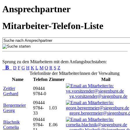
Ansprechpartner
Mitarbeiter-Telefon-Liste
Sprung zu den Mitarbeitern mit dem Anfangsbuchstaben:
B
D
F
G
H
K
L
M
O
R
S
Z
Telefonliste der Mitarbeiter/innen der Verwaltung
Name
Telefon
Zimmer
Mail
Zeitler
09444
Gerhard
9784-0
vg.vorsitzender@siegenburg.de
09444
Bergermeier
9784-
1.03
Georg
33
georg.bergermeier@siegenburg.
09444
Blachnik
9784-
E.06
Cornelia
51
cornelia.blachnik@siegenburg.d