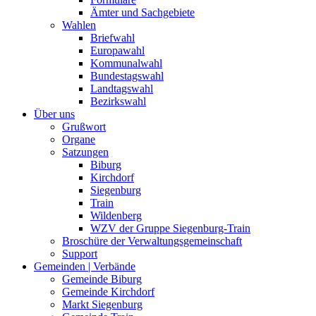
Ämter und Sachgebiete
Wahlen
Briefwahl
Europawahl
Kommunalwahl
Bundestagswahl
Landtagswahl
Bezirkswahl
Über uns
Grußwort
Organe
Satzungen
Biburg
Kirchdorf
Siegenburg
Train
Wildenberg
WZV der Gruppe Siegenburg-Train
Broschüre der Verwaltungsgemeinschaft
Support
Gemeinden | Verbände
Gemeinde Biburg
Gemeinde Kirchdorf
Markt Siegenburg