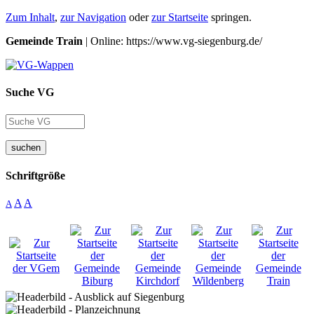
Zum Inhalt
,
zur Navigation
oder
zur Startseite
springen.
Gemeinde Train
| Online: https://www.vg-siegenburg.de/
Suche VG
suchen
Schriftgröße
A
A
A