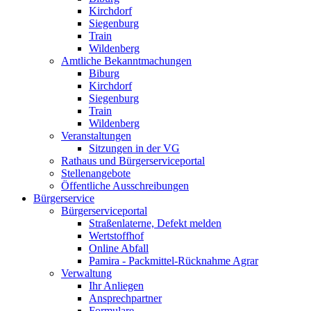
Kirchdorf
Siegenburg
Train
Wildenberg
Amtliche Bekanntmachungen
Biburg
Kirchdorf
Siegenburg
Train
Wildenberg
Veranstaltungen
Sitzungen in der VG
Rathaus und Bürgerserviceportal
Stellenangebote
Öffentliche Ausschreibungen
Bürgerservice
Bürgerserviceportal
Straßenlaterne, Defekt melden
Wertstoffhof
Online Abfall
Pamira - Packmittel-Rücknahme Agrar
Verwaltung
Ihr Anliegen
Ansprechpartner
Formulare