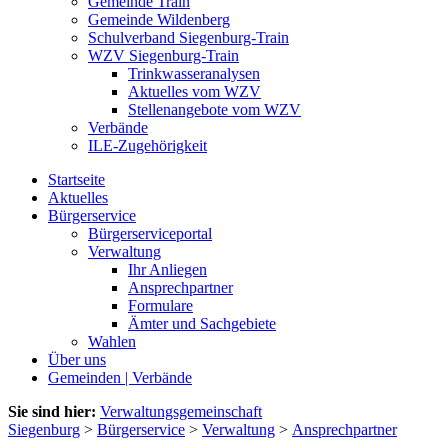
Gemeinde Train
Gemeinde Wildenberg
Schulverband Siegenburg-Train
WZV Siegenburg-Train
Trinkwasseranalysen
Aktuelles vom WZV
Stellenangebote vom WZV
Verbände
ILE-Zugehörigkeit
Startseite
Aktuelles
Bürgerservice
Bürgerserviceportal
Verwaltung
Ihr Anliegen
Ansprechpartner
Formulare
Ämter und Sachgebiete
Wahlen
Über uns
Gemeinden | Verbände
Sie sind hier:
Verwaltungsgemeinschaft
Siegenburg
>
Bürgerservice
>
Verwaltung
>
Ansprechpartner