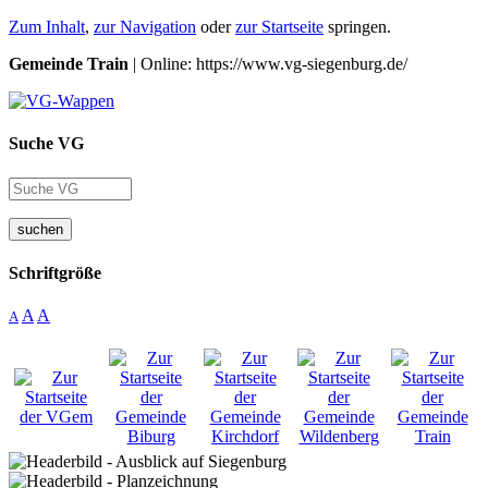
Zum Inhalt
,
zur Navigation
oder
zur Startseite
springen.
Gemeinde Train
| Online: https://www.vg-siegenburg.de/
Suche VG
suchen
Schriftgröße
A
A
A