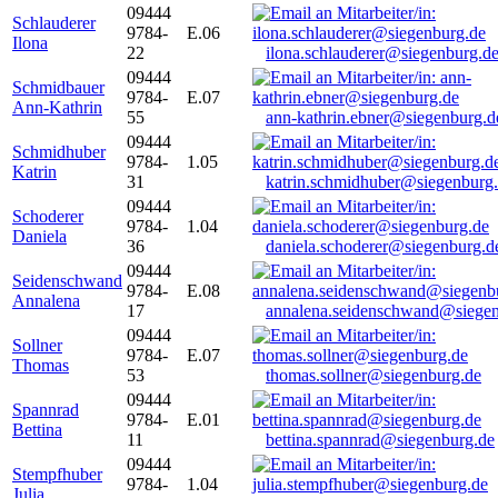
09444
Schlauderer
9784-
E.06
Ilona
22
ilona.schlauderer@siegenburg.d
09444
Schmidbauer
9784-
E.07
Ann-Kathrin
55
ann-kathrin.ebner@siegenburg.d
09444
Schmidhuber
9784-
1.05
Katrin
31
katrin.schmidhuber@siegenburg
09444
Schoderer
9784-
1.04
Daniela
36
daniela.schoderer@siegenburg.d
09444
Seidenschwand
9784-
E.08
Annalena
17
annalena.seidenschwand@siegen
09444
Sollner
9784-
E.07
Thomas
53
thomas.sollner@siegenburg.de
09444
Spannrad
9784-
E.01
Bettina
11
bettina.spannrad@siegenburg.de
09444
Stempfhuber
9784-
1.04
Julia