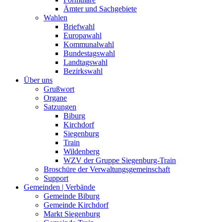
Ämter und Sachgebiete
Wahlen
Briefwahl
Europawahl
Kommunalwahl
Bundestagswahl
Landtagswahl
Bezirkswahl
Über uns
Grußwort
Organe
Satzungen
Biburg
Kirchdorf
Siegenburg
Train
Wildenberg
WZV der Gruppe Siegenburg-Train
Broschüre der Verwaltungsgemeinschaft
Support
Gemeinden | Verbände
Gemeinde Biburg
Gemeinde Kirchdorf
Markt Siegenburg