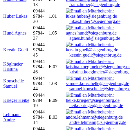
13
franz.huber@siegenburg.de
09444
Huber Lukas
9784-
1.01
30
lukas.huber@siegenburg.de
09444
Hund Agnes
9784-
1.05
37
agnes.hund@siegenburg.de
09444
Kerstin Gueli
9784-
45
kerstin.gueli@siegenbrug.de
09444
Köglmeier
9784-
E.07
Kristina
46
kristina.koeglmeier@siegenburg
09444
Konschelle
9784-
1.08
Samuel
44
samuel.konschelle@siegenburg.
09444
Krieger Heike
9784-
E.09
19
heike.krieger@siegenburg.de
09444
Lehmann
9784-
E.03
André
14
andre.lehmann@siegenburg.de
09444