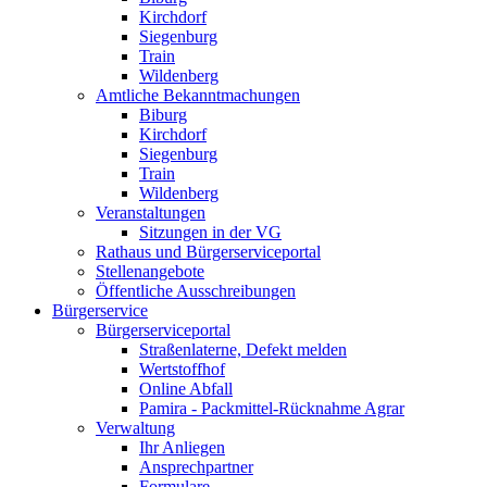
Kirchdorf
Siegenburg
Train
Wildenberg
Amtliche Bekanntmachungen
Biburg
Kirchdorf
Siegenburg
Train
Wildenberg
Veranstaltungen
Sitzungen in der VG
Rathaus und Bürgerserviceportal
Stellenangebote
Öffentliche Ausschreibungen
Bürgerservice
Bürgerserviceportal
Straßenlaterne, Defekt melden
Wertstoffhof
Online Abfall
Pamira - Packmittel-Rücknahme Agrar
Verwaltung
Ihr Anliegen
Ansprechpartner
Formulare