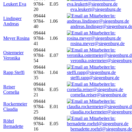
Leukert Eva
9784-
E.05
20
eva.leukert@siegenburg.de
09444
Lindinger
9784-
1.06
Andreas
40
andreas.lindinger@siegenburg.d
09444
Meyer Rosina
9784-
1.06
41
rosina.meyer@siegenburg.de
09444
Ostermeier
9784-
E.07
Veronika
54
veronika.ostermeier@siegenburg
09444
Rapp Steffi
9784-
1.04
35
steffi.rapp@siegenburg.de
09444
Reiser
9784-
E.05
Cornelia
21
cornelia.reiser@siegenburg.de
09444
Rockermeier
9784-
E.01
Claudia
25
claudia.rockermeier@siegenburg
09444
Röhrl
9784-
E.05
Bernadette
16
bernadette.roehrl@siegenburg.de