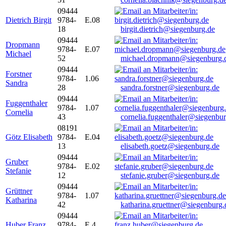
09444
Dietrich Birgit
9784-
E.08
18
birgit.dietrich@siegenburg.de
09444
Dropmann
9784-
E.07
Michael
52
michael.dropmann@siegenburg.
09444
Forstner
9784-
1.06
Sandra
28
sandra.forstner@siegenburg.de
09444
Fuggenthaler
9784-
1.07
Cornelia
43
cornelia.fuggenthaler@siegenbu
08191
Götz Elisabeth
9784-
E.04
13
elisabeth.goetz@siegenburg.de
09444
Gruber
9784-
E.02
Stefanie
12
stefanie.gruber@siegenburg.de
09444
Grüttner
9784-
1.07
Katharina
42
katharina.gruettner@siegenburg.
09444
Huber Franz
9784-
E 4