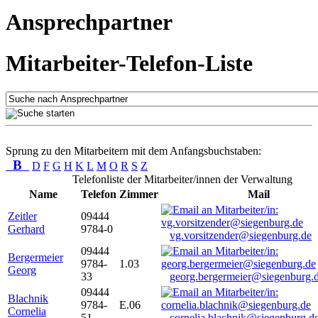
Ansprechpartner
Mitarbeiter-Telefon-Liste
Sprung zu den Mitarbeitern mit dem Anfangsbuchstaben:
B
D
F
G
H
K
L
M
O
R
S
Z
Telefonliste der Mitarbeiter/innen der Verwaltung
Name
Telefon
Zimmer
Mail
Zeitler
09444
Gerhard
9784-0
vg.vorsitzender@siegenburg.de
09444
Bergermeier
9784-
1.03
Georg
33
georg.bergermeier@siegenburg.
09444
Blachnik
9784-
E.06
Cornelia
51
cornelia.blachnik@siegenburg.d