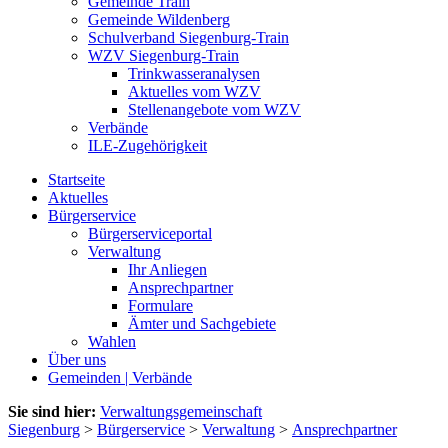
Gemeinde Train
Gemeinde Wildenberg
Schulverband Siegenburg-Train
WZV Siegenburg-Train
Trinkwasseranalysen
Aktuelles vom WZV
Stellenangebote vom WZV
Verbände
ILE-Zugehörigkeit
Startseite
Aktuelles
Bürgerservice
Bürgerserviceportal
Verwaltung
Ihr Anliegen
Ansprechpartner
Formulare
Ämter und Sachgebiete
Wahlen
Über uns
Gemeinden | Verbände
Sie sind hier:
Verwaltungsgemeinschaft
Siegenburg
>
Bürgerservice
>
Verwaltung
>
Ansprechpartner