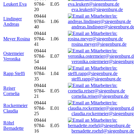
Leukert Eva
9784-
E.05
20
eva.leukert@siegenburg.de
09444
Lindinger
9784-
1.06
Andreas
40
andreas.lindinger@siegenburg.d
09444
Meyer Rosina
9784-
1.06
41
rosina.meyer@siegenburg.de
09444
Ostermeier
9784-
E.07
Veronika
54
veronika.ostermeier@siegenburg
09444
Rapp Steffi
9784-
1.04
35
steffi.rapp@siegenburg.de
09444
Reiser
9784-
E.05
Cornelia
21
cornelia.reiser@siegenburg.de
09444
Rockermeier
9784-
E.01
Claudia
25
claudia.rockermeier@siegenburg
09444
Röhrl
9784-
E.05
Bernadette
16
bernadette.roehrl@siegenburg.de