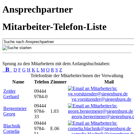
Ansprechpartner
Mitarbeiter-Telefon-Liste
Sprung zu den Mitarbeitern mit dem Anfangsbuchstaben:
B
D
F
G
H
K
L
M
O
R
S
Z
Telefonliste der Mitarbeiter/innen der Verwaltung
Name
Telefon
Zimmer
Mail
Zeitler
09444
Gerhard
9784-0
vg.vorsitzender@siegenburg.de
09444
Bergermeier
9784-
1.03
Georg
33
georg.bergermeier@siegenburg.
09444
Blachnik
9784-
E.06
Cornelia
51
cornelia.blachnik@siegenburg.d