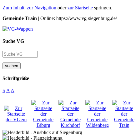
Zum Inhalt
,
zur Navigation
oder
zur Startseite
springen.
Gemeinde Train
| Online: https://www.vg-siegenburg.de/
Suche VG
suchen
Schriftgröße
A
A
A