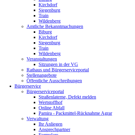
Kirchdorf
Siegenburg
Train
Wildenberg
Amtliche Bekanntmachungen
Biburg
Kirchdorf
Siegenburg
Train
Wildenberg
Veranstaltungen
Sitzungen in der VG
Rathaus und Bürgerserviceportal
Stellenangebote
Öffentliche Ausschreibungen
Bürgerservice
Bürgerserviceportal
Straßenlaterne, Defekt melden
Wertstoffhof
Online Abfall
Pamira - Packmittel-Rücknahme Agrar
Verwaltung
Ihr Anliegen
Ansprechpartner
Formulare