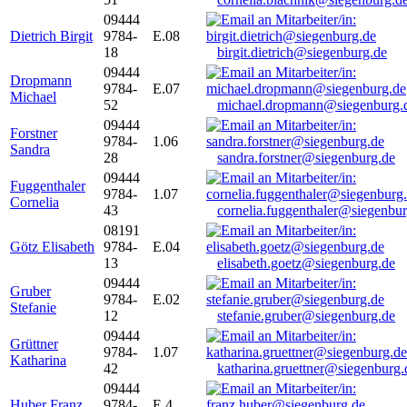
09444
Dietrich Birgit
9784-
E.08
18
birgit.dietrich@siegenburg.de
09444
Dropmann
9784-
E.07
Michael
52
michael.dropmann@siegenburg.
09444
Forstner
9784-
1.06
Sandra
28
sandra.forstner@siegenburg.de
09444
Fuggenthaler
9784-
1.07
Cornelia
43
cornelia.fuggenthaler@siegenbu
08191
Götz Elisabeth
9784-
E.04
13
elisabeth.goetz@siegenburg.de
09444
Gruber
9784-
E.02
Stefanie
12
stefanie.gruber@siegenburg.de
09444
Grüttner
9784-
1.07
Katharina
42
katharina.gruettner@siegenburg.
09444
Huber Franz
9784-
E 4