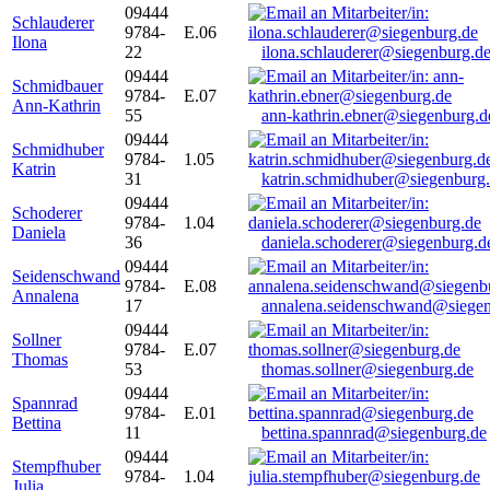
09444
Schlauderer
9784-
E.06
Ilona
22
ilona.schlauderer@siegenburg.d
09444
Schmidbauer
9784-
E.07
Ann-Kathrin
55
ann-kathrin.ebner@siegenburg.d
09444
Schmidhuber
9784-
1.05
Katrin
31
katrin.schmidhuber@siegenburg
09444
Schoderer
9784-
1.04
Daniela
36
daniela.schoderer@siegenburg.d
09444
Seidenschwand
9784-
E.08
Annalena
17
annalena.seidenschwand@siegen
09444
Sollner
9784-
E.07
Thomas
53
thomas.sollner@siegenburg.de
09444
Spannrad
9784-
E.01
Bettina
11
bettina.spannrad@siegenburg.de
09444
Stempfhuber
9784-
1.04
Julia