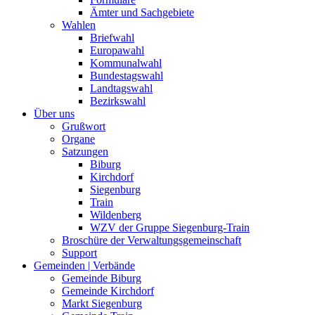
Ämter und Sachgebiete
Wahlen
Briefwahl
Europawahl
Kommunalwahl
Bundestagswahl
Landtagswahl
Bezirkswahl
Über uns
Grußwort
Organe
Satzungen
Biburg
Kirchdorf
Siegenburg
Train
Wildenberg
WZV der Gruppe Siegenburg-Train
Broschüre der Verwaltungsgemeinschaft
Support
Gemeinden | Verbände
Gemeinde Biburg
Gemeinde Kirchdorf
Markt Siegenburg