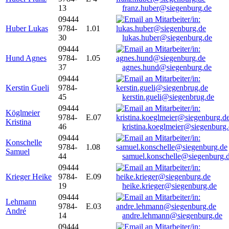
13
franz.huber@siegenburg.de
09444
Huber Lukas
9784-
1.01
30
lukas.huber@siegenburg.de
09444
Hund Agnes
9784-
1.05
37
agnes.hund@siegenburg.de
09444
Kerstin Gueli
9784-
45
kerstin.gueli@siegenbrug.de
09444
Köglmeier
9784-
E.07
Kristina
46
kristina.koeglmeier@siegenburg
09444
Konschelle
9784-
1.08
Samuel
44
samuel.konschelle@siegenburg.
09444
Krieger Heike
9784-
E.09
19
heike.krieger@siegenburg.de
09444
Lehmann
9784-
E.03
André
14
andre.lehmann@siegenburg.de
09444