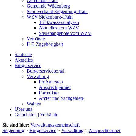
Gemeinde Train
Gemeinde Wildenberg
Schulverband Siegenburg-Train
WZV Siegenburg-Train
Trinkwasseranalysen
Aktuelles vom WZV
Stellenangebote vom WZV
Verbände
ILE-Zugehörigkeit
Startseite
Aktuelles
Bürgerservice
Bürgerserviceportal
Verwaltung
Ihr Anliegen
Ansprechpartner
Formulare
Ämter und Sachgebiete
Wahlen
Über uns
Gemeinden | Verbände
Sie sind hier:
Verwaltungsgemeinschaft
Siegenburg
>
Bürgerservice
>
Verwaltung
>
Ansprechpartner