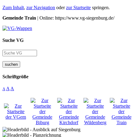
Zum Inhalt
,
zur Navigation
oder
zur Startseite
springen.
Gemeinde Train
| Online: https://www.vg-siegenburg.de/
Suche VG
suchen
Schriftgröße
A
A
A