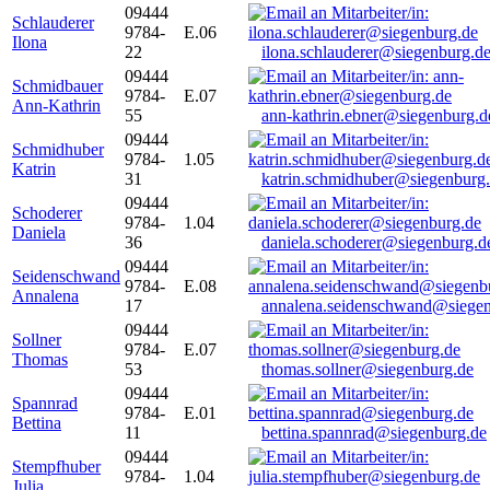
09444
Schlauderer
9784-
E.06
Ilona
22
ilona.schlauderer@siegenburg.d
09444
Schmidbauer
9784-
E.07
Ann-Kathrin
55
ann-kathrin.ebner@siegenburg.d
09444
Schmidhuber
9784-
1.05
Katrin
31
katrin.schmidhuber@siegenburg
09444
Schoderer
9784-
1.04
Daniela
36
daniela.schoderer@siegenburg.d
09444
Seidenschwand
9784-
E.08
Annalena
17
annalena.seidenschwand@siegen
09444
Sollner
9784-
E.07
Thomas
53
thomas.sollner@siegenburg.de
09444
Spannrad
9784-
E.01
Bettina
11
bettina.spannrad@siegenburg.de
09444
Stempfhuber
9784-
1.04
Julia