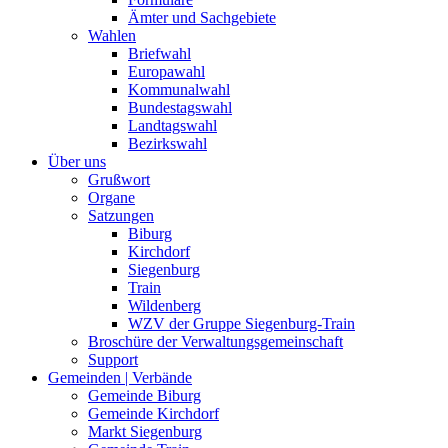
Ämter und Sachgebiete
Wahlen
Briefwahl
Europawahl
Kommunalwahl
Bundestagswahl
Landtagswahl
Bezirkswahl
Über uns
Grußwort
Organe
Satzungen
Biburg
Kirchdorf
Siegenburg
Train
Wildenberg
WZV der Gruppe Siegenburg-Train
Broschüre der Verwaltungsgemeinschaft
Support
Gemeinden | Verbände
Gemeinde Biburg
Gemeinde Kirchdorf
Markt Siegenburg