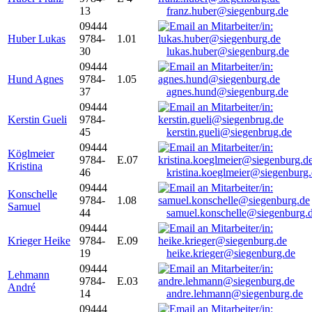
13
franz.huber@siegenburg.de
09444
Huber Lukas
9784-
1.01
30
lukas.huber@siegenburg.de
09444
Hund Agnes
9784-
1.05
37
agnes.hund@siegenburg.de
09444
Kerstin Gueli
9784-
45
kerstin.gueli@siegenbrug.de
09444
Köglmeier
9784-
E.07
Kristina
46
kristina.koeglmeier@siegenburg
09444
Konschelle
9784-
1.08
Samuel
44
samuel.konschelle@siegenburg.
09444
Krieger Heike
9784-
E.09
19
heike.krieger@siegenburg.de
09444
Lehmann
9784-
E.03
André
14
andre.lehmann@siegenburg.de
09444