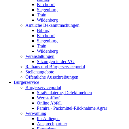
Kirchdorf
Siegenburg
Train
Wildenberg
Amtliche Bekanntmachungen
Biburg
Kirchdorf
Siegenburg
Train
Wildenberg
Veranstaltungen
Sitzungen in der VG
Rathaus und Bürgerserviceportal
Stellenangebote
Öffentliche Ausschreibungen
Bürgerservice
Bürgerserviceportal
Straßenlaterne, Defekt melden
Wertstoffhof
Online Abfall
Pamira - Packmittel-Rücknahme Agrar
Verwaltung
Ihr Anliegen
Ansprechpartner
Formulare