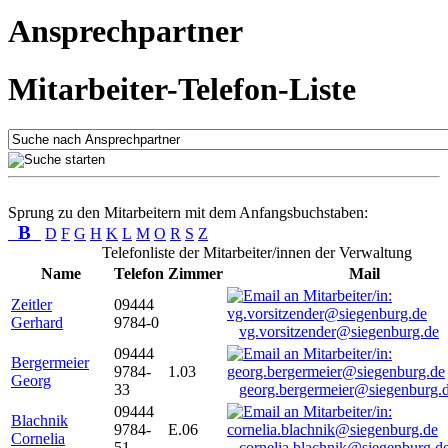
Ansprechpartner
Mitarbeiter-Telefon-Liste
Sprung zu den Mitarbeitern mit dem Anfangsbuchstaben:
B
D
F
G
H
K
L
M
O
R
S
Z
Telefonliste der Mitarbeiter/innen der Verwaltung
Name
Telefon
Zimmer
Mail
Zeitler
09444
Gerhard
9784-0
vg.vorsitzender@siegenburg.de
09444
Bergermeier
9784-
1.03
Georg
33
georg.bergermeier@siegenburg.
09444
Blachnik
9784-
E.06
Cornelia
51
cornelia.blachnik@siegenburg.d