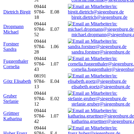
09444
Dietrich Birgit
9784-
E.08
18
birgit.dietrich@siegenburg.de
09444
Dropmann
9784-
E.07
Michael
52
michael.dropmann@siegenburg.
09444
Forstner
9784-
1.06
Sandra
28
sandra.forstner@siegenburg.de
09444
Fuggenthaler
9784-
1.07
Cornelia
43
cornelia.fuggenthaler@siegenbu
08191
Götz Elisabeth
9784-
E.04
13
elisabeth.goetz@siegenburg.de
09444
Gruber
9784-
E.02
Stefanie
12
stefanie.gruber@siegenburg.de
09444
Grüttner
9784-
1.07
Katharina
42
katharina.gruettner@siegenburg.
09444
Huber Franz
9784-
E 4