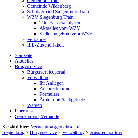
Gemeinde Train
Gemeinde Wildenberg
Schulverband Siegenburg-Train
WZV Siegenburg-Train
Trinkwasseranalysen
Aktuelles vom WZV
Stellenangebote vom WZV
Verbände
ILE-Zugehörigkeit
Startseite
Aktuelles
Bürgerservice
Bürgerserviceportal
Verwaltung
Ihr Anliegen
Ansprechpartner
Formulare
Ämter und Sachgebiete
Wahlen
Über uns
Gemeinden | Verbände
Sie sind hier:
Verwaltungsgemeinschaft
Siegenburg
>
Bürgerservice
>
Verwaltung
>
Ansprechpartner