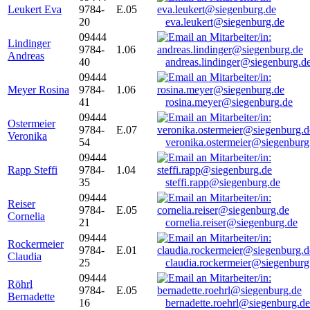
Leukert Eva
9784-
E.05
20
eva.leukert@siegenburg.de
09444
Lindinger
9784-
1.06
Andreas
40
andreas.lindinger@siegenburg.d
09444
Meyer Rosina
9784-
1.06
41
rosina.meyer@siegenburg.de
09444
Ostermeier
9784-
E.07
Veronika
54
veronika.ostermeier@siegenburg
09444
Rapp Steffi
9784-
1.04
35
steffi.rapp@siegenburg.de
09444
Reiser
9784-
E.05
Cornelia
21
cornelia.reiser@siegenburg.de
09444
Rockermeier
9784-
E.01
Claudia
25
claudia.rockermeier@siegenburg
09444
Röhrl
9784-
E.05
Bernadette
16
bernadette.roehrl@siegenburg.de