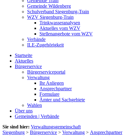
Gemeinde Train
Gemeinde Wildenberg
Schulverband Siegenburg-Train
WZV Siegenburg-Train
Trinkwasseranalysen
Aktuelles vom WZV
Stellenangebote vom WZV
Verbände
ILE-Zugehörigkeit
Startseite
Aktuelles
Bürgerservice
Bürgerserviceportal
Verwaltung
Ihr Anliegen
Ansprechpartner
Formulare
Ämter und Sachgebiete
Wahlen
Über uns
Gemeinden | Verbände
Sie sind hier:
Verwaltungsgemeinschaft
Siegenburg
>
Bürgerservice
>
Verwaltung
>
Ansprechpartner