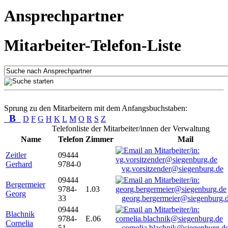
Ansprechpartner
Mitarbeiter-Telefon-Liste
Sprung zu den Mitarbeitern mit dem Anfangsbuchstaben:
B
D
F
G
H
K
L
M
O
R
S
Z
Telefonliste der Mitarbeiter/innen der Verwaltung
Name
Telefon
Zimmer
Mail
Zeitler
09444
Gerhard
9784-0
vg.vorsitzender@siegenburg.de
09444
Bergermeier
9784-
1.03
Georg
33
georg.bergermeier@siegenburg.
09444
Blachnik
9784-
E.06
Cornelia
51
cornelia.blachnik@siegenburg.d