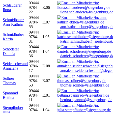
09444
Schlauderer
9784-
E.06
Ilona
22
ilona.schlauderer@siegenburg.d
09444
Schmidbauer
9784-
E.07
Ann-Kathrin
55
ann-kathrin.ebner@siegenburg.d
09444
Schmidhuber
9784-
1.05
Katrin
31
katrin.schmidhuber@siegenburg
09444
Schoderer
9784-
1.04
Daniela
36
daniela.schoderer@siegenburg.d
09444
Seidenschwand
9784-
E.08
Annalena
17
annalena.seidenschwand@siegen
09444
Sollner
9784-
E.07
Thomas
53
thomas.sollner@siegenburg.de
09444
Spannrad
9784-
E.01
Bettina
11
bettina.spannrad@siegenburg.de
09444
Stempfhuber
9784-
1.04
Julia