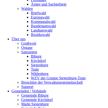
Ämter und Sachgebiete
Wahlen
Briefwahl
Europawahl
Kommunalwahl
Bundestagswahl
Landtagswahl
Bezirkswahl
Über uns
Grußwort
Organe
Satzungen
Biburg
Kirchdorf
Siegenburg
Train
Wildenberg
WZV der Gruppe Siegenburg-Train
Broschüre der Verwaltungsgemeinschaft
Support
Gemeinden | Verbände
Gemeinde Biburg
Gemeinde Kirchdorf
Markt Siegenburg