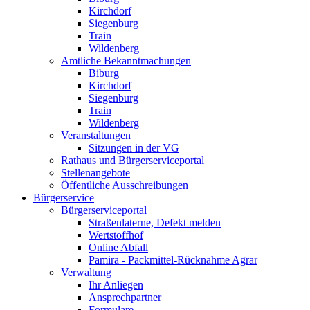
Kirchdorf
Siegenburg
Train
Wildenberg
Amtliche Bekanntmachungen
Biburg
Kirchdorf
Siegenburg
Train
Wildenberg
Veranstaltungen
Sitzungen in der VG
Rathaus und Bürgerserviceportal
Stellenangebote
Öffentliche Ausschreibungen
Bürgerservice
Bürgerserviceportal
Straßenlaterne, Defekt melden
Wertstoffhof
Online Abfall
Pamira - Packmittel-Rücknahme Agrar
Verwaltung
Ihr Anliegen
Ansprechpartner
Formulare