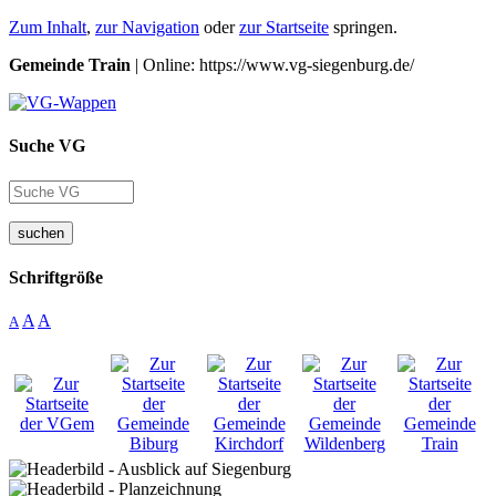
Zum Inhalt
,
zur Navigation
oder
zur Startseite
springen.
Gemeinde Train
| Online: https://www.vg-siegenburg.de/
Suche VG
suchen
Schriftgröße
A
A
A