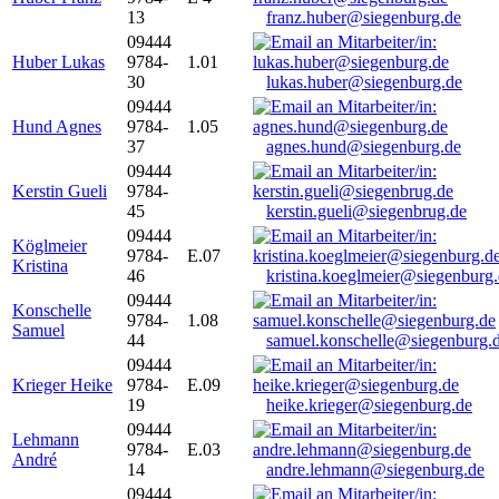
13
franz.huber@siegenburg.de
09444
Huber Lukas
9784-
1.01
30
lukas.huber@siegenburg.de
09444
Hund Agnes
9784-
1.05
37
agnes.hund@siegenburg.de
09444
Kerstin Gueli
9784-
45
kerstin.gueli@siegenbrug.de
09444
Köglmeier
9784-
E.07
Kristina
46
kristina.koeglmeier@siegenburg
09444
Konschelle
9784-
1.08
Samuel
44
samuel.konschelle@siegenburg.
09444
Krieger Heike
9784-
E.09
19
heike.krieger@siegenburg.de
09444
Lehmann
9784-
E.03
André
14
andre.lehmann@siegenburg.de
09444