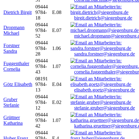
09444
Dietrich Birgit
9784-
E.08
18
birgit.dietrich@siegenburg.de
09444
Dropmann
9784-
E.07
Michael
52
michael.dropmann@siegenburg.
09444
Forstner
9784-
1.06
Sandra
28
sandra.forstner@siegenburg.de
09444
Fuggenthaler
9784-
1.07
Cornelia
43
cornelia.fuggenthaler@siegenbu
08191
Götz Elisabeth
9784-
E.04
13
elisabeth.goetz@siegenburg.de
09444
Gruber
9784-
E.02
Stefanie
12
stefanie.gruber@siegenburg.de
09444
Grüttner
9784-
1.07
Katharina
42
katharina.gruettner@siegenburg.
09444
Huber Franz
9784-
E 4