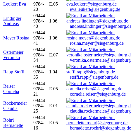
Leukert Eva
9784-
E.05
20
eva.leukert@siegenburg.de
09444
Lindinger
9784-
1.06
Andreas
40
andreas.lindinger@siegenburg.d
09444
Meyer Rosina
9784-
1.06
41
rosina.meyer@siegenburg.de
09444
Ostermeier
9784-
E.07
Veronika
54
veronika.ostermeier@siegenburg
09444
Rapp Steffi
9784-
1.04
35
steffi.rapp@siegenburg.de
09444
Reiser
9784-
E.05
Cornelia
21
cornelia.reiser@siegenburg.de
09444
Rockermeier
9784-
E.01
Claudia
25
claudia.rockermeier@siegenburg
09444
Röhrl
9784-
E.05
Bernadette
16
bernadette.roehrl@siegenburg.de