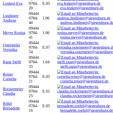
Leukert Eva
9784-
E.05
20
eva.leukert@siegenburg.de
09444
Lindinger
9784-
1.06
Andreas
40
andreas.lindinger@siegenburg.d
09444
Meyer Rosina
9784-
1.06
41
rosina.meyer@siegenburg.de
09444
Ostermeier
9784-
E.07
Veronika
54
veronika.ostermeier@siegenburg
09444
Rapp Steffi
9784-
1.04
35
steffi.rapp@siegenburg.de
09444
Reiser
9784-
E.05
Cornelia
21
cornelia.reiser@siegenburg.de
09444
Rockermeier
9784-
E.01
Claudia
25
claudia.rockermeier@siegenburg
09444
Röhrl
9784-
E.05
Bernadette
16
bernadette.roehrl@siegenburg.de