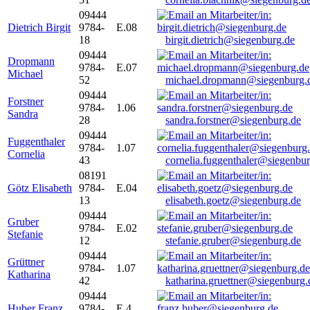
09444
Dietrich Birgit
9784-
E.08
18
birgit.dietrich@siegenburg.de
09444
Dropmann
9784-
E.07
Michael
52
michael.dropmann@siegenburg.
09444
Forstner
9784-
1.06
Sandra
28
sandra.forstner@siegenburg.de
09444
Fuggenthaler
9784-
1.07
Cornelia
43
cornelia.fuggenthaler@siegenbu
08191
Götz Elisabeth
9784-
E.04
13
elisabeth.goetz@siegenburg.de
09444
Gruber
9784-
E.02
Stefanie
12
stefanie.gruber@siegenburg.de
09444
Grüttner
9784-
1.07
Katharina
42
katharina.gruettner@siegenburg.
09444
Huber Franz
9784-
E 4