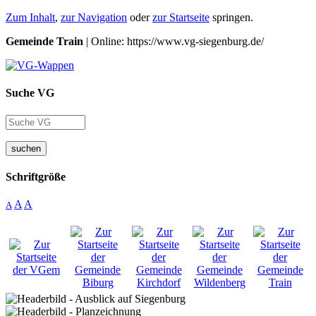
Zum Inhalt
,
zur Navigation
oder
zur Startseite
springen.
Gemeinde Train
| Online: https://www.vg-siegenburg.de/
Suche VG
suchen
Schriftgröße
A
A
A