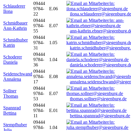
09444
Schlauderer
9784-
E.06
Ilona
22
ilona.schlauderer@siegenburg.d
09444
Schmidbauer
9784-
E.07
Ann-Kathrin
55
ann-kathrin.ebner@siegenburg.d
09444
Schmidhuber
9784-
1.05
Katrin
31
katrin.schmidhuber@siegenburg
09444
Schoderer
9784-
1.04
Daniela
36
daniela.schoderer@siegenburg.d
09444
Seidenschwand
9784-
E.08
Annalena
17
annalena.seidenschwand@siegen
09444
Sollner
9784-
E.07
Thomas
53
thomas.sollner@siegenburg.de
09444
Spannrad
9784-
E.01
Bettina
11
bettina.spannrad@siegenburg.de
09444
Stempfhuber
9784-
1.04
Julia