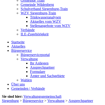
Gemeinde Train
Gemeinde Wildenberg
Schulverband Siegenburg-Train
WZV Siegenburg-Train
Trinkwasseranalysen
Aktuelles vom WZV
Stellenangebote vom WZV
Verbände
ILE-Zugehörigkeit
Startseite
Aktuelles
Bürgerservice
Bürgerserviceportal
Verwaltung
Ihr Anliegen
Ansprechpartner
Formulare
Ämter und Sachgebiete
Wahlen
Über uns
Gemeinden | Verbände
Sie sind hier:
Verwaltungsgemeinschaft
Siegenburg
>
Bürgerservice
>
Verwaltung
>
Ansprechpartner