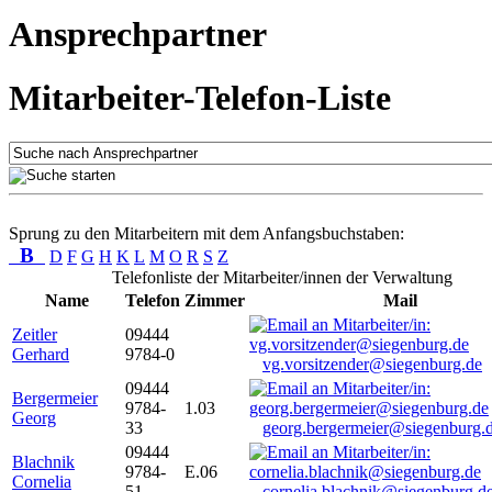
Ansprechpartner
Mitarbeiter-Telefon-Liste
Sprung zu den Mitarbeitern mit dem Anfangsbuchstaben:
B
D
F
G
H
K
L
M
O
R
S
Z
Telefonliste der Mitarbeiter/innen der Verwaltung
Name
Telefon
Zimmer
Mail
Zeitler
09444
Gerhard
9784-0
vg.vorsitzender@siegenburg.de
09444
Bergermeier
9784-
1.03
Georg
33
georg.bergermeier@siegenburg.
09444
Blachnik
9784-
E.06
Cornelia
51
cornelia.blachnik@siegenburg.d