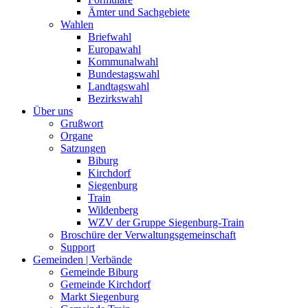
Ämter und Sachgebiete
Wahlen
Briefwahl
Europawahl
Kommunalwahl
Bundestagswahl
Landtagswahl
Bezirkswahl
Über uns
Grußwort
Organe
Satzungen
Biburg
Kirchdorf
Siegenburg
Train
Wildenberg
WZV der Gruppe Siegenburg-Train
Broschüre der Verwaltungsgemeinschaft
Support
Gemeinden | Verbände
Gemeinde Biburg
Gemeinde Kirchdorf
Markt Siegenburg