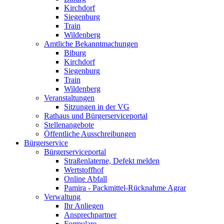
Kirchdorf
Siegenburg
Train
Wildenberg
Amtliche Bekanntmachungen
Biburg
Kirchdorf
Siegenburg
Train
Wildenberg
Veranstaltungen
Sitzungen in der VG
Rathaus und Bürgerserviceportal
Stellenangebote
Öffentliche Ausschreibungen
Bürgerservice
Bürgerserviceportal
Straßenlaterne, Defekt melden
Wertstoffhof
Online Abfall
Pamira - Packmittel-Rücknahme Agrar
Verwaltung
Ihr Anliegen
Ansprechpartner
Formulare