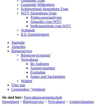
Gemeinde Train
Gemeinde Wildenberg
Schulverband Siegenburg-Train
WZV Siegenburg-Train
Trinkwasseranalysen
Aktuelles vom WZV
Stellenangebote vom WZV
Verbände
ILE-Zugehörigkeit
Startseite
Aktuelles
Bürgerservice
Bürgerserviceportal
Verwaltung
Ihr Anliegen
Ansprechpartner
Formulare
Ämter und Sachgebiete
Wahlen
Über uns
Gemeinden | Verbände
Sie sind hier:
Verwaltungsgemeinschaft
Siegenburg
>
Bürgerservice
>
Verwaltung
>
Ansprechpartner