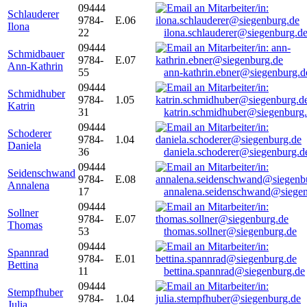
09444
Schlauderer
9784-
E.06
Ilona
22
ilona.schlauderer@siegenburg.d
09444
Schmidbauer
9784-
E.07
Ann-Kathrin
55
ann-kathrin.ebner@siegenburg.d
09444
Schmidhuber
9784-
1.05
Katrin
31
katrin.schmidhuber@siegenburg
09444
Schoderer
9784-
1.04
Daniela
36
daniela.schoderer@siegenburg.d
09444
Seidenschwand
9784-
E.08
Annalena
17
annalena.seidenschwand@siegen
09444
Sollner
9784-
E.07
Thomas
53
thomas.sollner@siegenburg.de
09444
Spannrad
9784-
E.01
Bettina
11
bettina.spannrad@siegenburg.de
09444
Stempfhuber
9784-
1.04
Julia