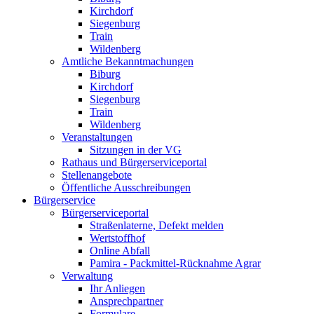
Kirchdorf
Siegenburg
Train
Wildenberg
Amtliche Bekanntmachungen
Biburg
Kirchdorf
Siegenburg
Train
Wildenberg
Veranstaltungen
Sitzungen in der VG
Rathaus und Bürgerserviceportal
Stellenangebote
Öffentliche Ausschreibungen
Bürgerservice
Bürgerserviceportal
Straßenlaterne, Defekt melden
Wertstoffhof
Online Abfall
Pamira - Packmittel-Rücknahme Agrar
Verwaltung
Ihr Anliegen
Ansprechpartner
Formulare