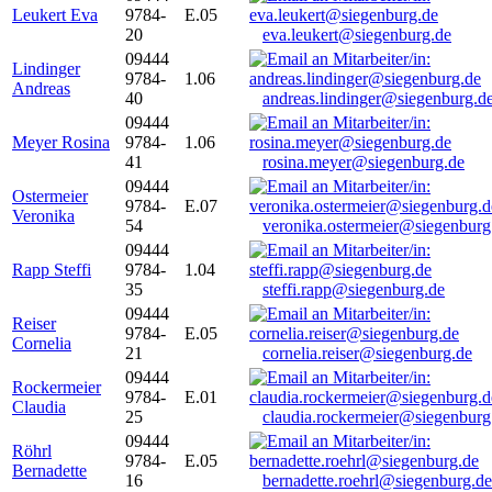
Leukert Eva
9784-
E.05
20
eva.leukert@siegenburg.de
09444
Lindinger
9784-
1.06
Andreas
40
andreas.lindinger@siegenburg.d
09444
Meyer Rosina
9784-
1.06
41
rosina.meyer@siegenburg.de
09444
Ostermeier
9784-
E.07
Veronika
54
veronika.ostermeier@siegenburg
09444
Rapp Steffi
9784-
1.04
35
steffi.rapp@siegenburg.de
09444
Reiser
9784-
E.05
Cornelia
21
cornelia.reiser@siegenburg.de
09444
Rockermeier
9784-
E.01
Claudia
25
claudia.rockermeier@siegenburg
09444
Röhrl
9784-
E.05
Bernadette
16
bernadette.roehrl@siegenburg.de