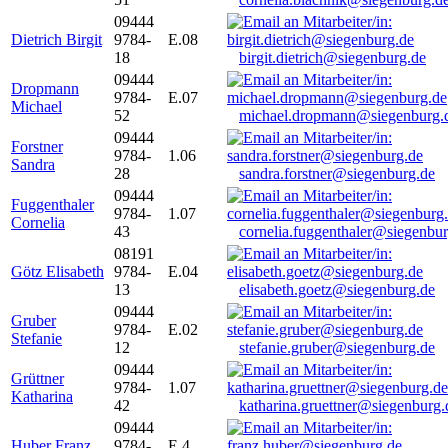
09444
Dietrich Birgit
9784-
E.08
18
birgit.dietrich@siegenburg.de
09444
Dropmann
9784-
E.07
Michael
52
michael.dropmann@siegenburg.
09444
Forstner
9784-
1.06
Sandra
28
sandra.forstner@siegenburg.de
09444
Fuggenthaler
9784-
1.07
Cornelia
43
cornelia.fuggenthaler@siegenbu
08191
Götz Elisabeth
9784-
E.04
13
elisabeth.goetz@siegenburg.de
09444
Gruber
9784-
E.02
Stefanie
12
stefanie.gruber@siegenburg.de
09444
Grüttner
9784-
1.07
Katharina
42
katharina.gruettner@siegenburg.
09444
Huber Franz
9784-
E 4