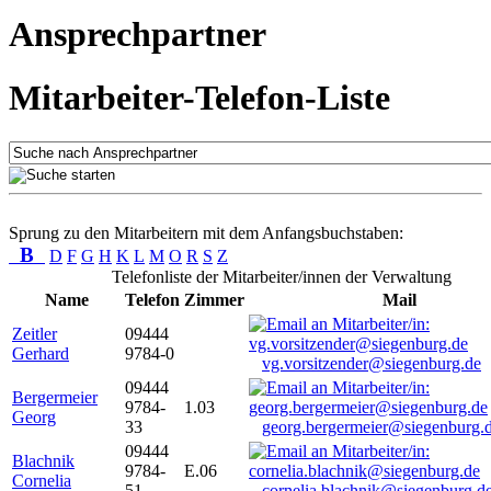
Ansprechpartner
Mitarbeiter-Telefon-Liste
Sprung zu den Mitarbeitern mit dem Anfangsbuchstaben:
B
D
F
G
H
K
L
M
O
R
S
Z
Telefonliste der Mitarbeiter/innen der Verwaltung
Name
Telefon
Zimmer
Mail
Zeitler
09444
Gerhard
9784-0
vg.vorsitzender@siegenburg.de
09444
Bergermeier
9784-
1.03
Georg
33
georg.bergermeier@siegenburg.
09444
Blachnik
9784-
E.06
Cornelia
51
cornelia.blachnik@siegenburg.d