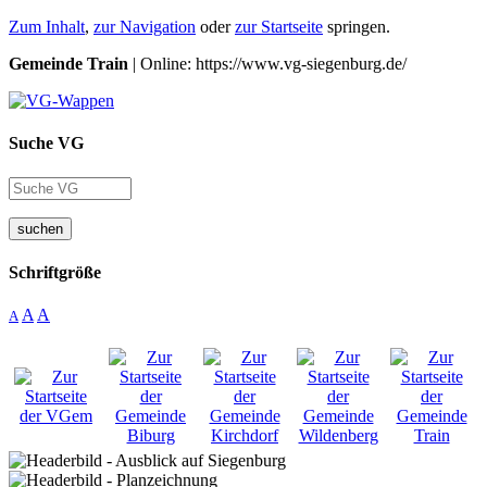
Zum Inhalt
,
zur Navigation
oder
zur Startseite
springen.
Gemeinde Train
| Online: https://www.vg-siegenburg.de/
Suche VG
suchen
Schriftgröße
A
A
A