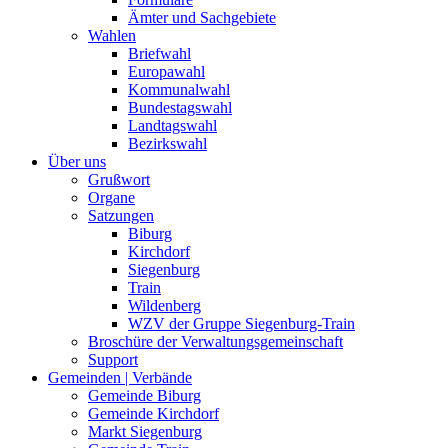
Ämter und Sachgebiete
Wahlen
Briefwahl
Europawahl
Kommunalwahl
Bundestagswahl
Landtagswahl
Bezirkswahl
Über uns
Grußwort
Organe
Satzungen
Biburg
Kirchdorf
Siegenburg
Train
Wildenberg
WZV der Gruppe Siegenburg-Train
Broschüre der Verwaltungsgemeinschaft
Support
Gemeinden | Verbände
Gemeinde Biburg
Gemeinde Kirchdorf
Markt Siegenburg