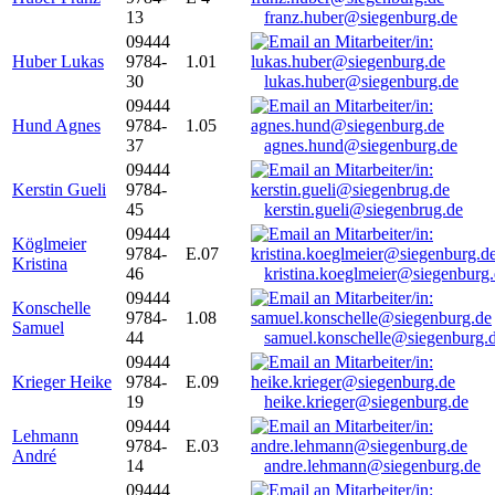
13
franz.huber@siegenburg.de
09444
Huber Lukas
9784-
1.01
30
lukas.huber@siegenburg.de
09444
Hund Agnes
9784-
1.05
37
agnes.hund@siegenburg.de
09444
Kerstin Gueli
9784-
45
kerstin.gueli@siegenbrug.de
09444
Köglmeier
9784-
E.07
Kristina
46
kristina.koeglmeier@siegenburg
09444
Konschelle
9784-
1.08
Samuel
44
samuel.konschelle@siegenburg.
09444
Krieger Heike
9784-
E.09
19
heike.krieger@siegenburg.de
09444
Lehmann
9784-
E.03
André
14
andre.lehmann@siegenburg.de
09444