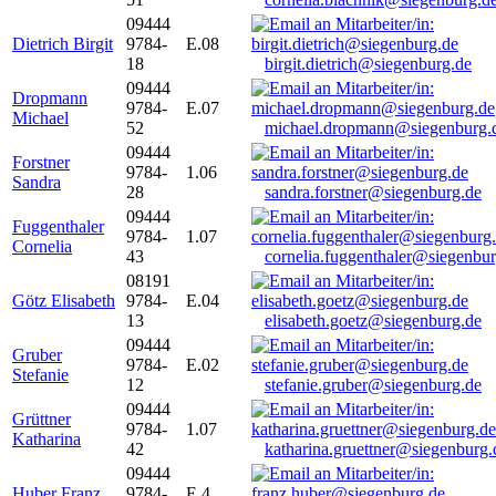
09444
Dietrich Birgit
9784-
E.08
18
birgit.dietrich@siegenburg.de
09444
Dropmann
9784-
E.07
Michael
52
michael.dropmann@siegenburg.
09444
Forstner
9784-
1.06
Sandra
28
sandra.forstner@siegenburg.de
09444
Fuggenthaler
9784-
1.07
Cornelia
43
cornelia.fuggenthaler@siegenbu
08191
Götz Elisabeth
9784-
E.04
13
elisabeth.goetz@siegenburg.de
09444
Gruber
9784-
E.02
Stefanie
12
stefanie.gruber@siegenburg.de
09444
Grüttner
9784-
1.07
Katharina
42
katharina.gruettner@siegenburg.
09444
Huber Franz
9784-
E 4