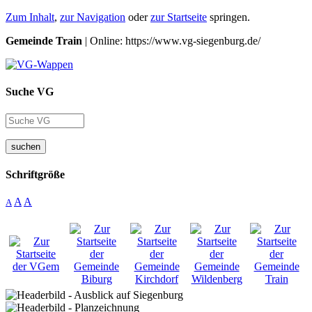
Zum Inhalt
,
zur Navigation
oder
zur Startseite
springen.
Gemeinde Train
| Online: https://www.vg-siegenburg.de/
Suche VG
suchen
Schriftgröße
A
A
A