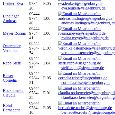
Leukert Eva
9784-
E.05
20
eva.leukert@siegenburg.de
09444
Lindinger
9784-
1.06
Andreas
40
andreas.lindinger@siegenburg.d
09444
Meyer Rosina
9784-
1.06
41
rosina.meyer@siegenburg.de
09444
Ostermeier
9784-
E.07
Veronika
54
veronika.ostermeier@siegenburg
09444
Rapp Steffi
9784-
1.04
35
steffi.rapp@siegenburg.de
09444
Reiser
9784-
E.05
Cornelia
21
cornelia.reiser@siegenburg.de
09444
Rockermeier
9784-
E.01
Claudia
25
claudia.rockermeier@siegenburg
09444
Röhrl
9784-
E.05
Bernadette
16
bernadette.roehrl@siegenburg.de