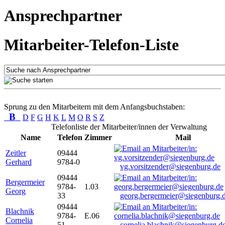
Ansprechpartner
Mitarbeiter-Telefon-Liste
Sprung zu den Mitarbeitern mit dem Anfangsbuchstaben:
B
D
F
G
H
K
L
M
O
R
S
Z
Telefonliste der Mitarbeiter/innen der Verwaltung
Name
Telefon
Zimmer
Mail
Zeitler
09444
Gerhard
9784-0
vg.vorsitzender@siegenburg.de
09444
Bergermeier
9784-
1.03
Georg
33
georg.bergermeier@siegenburg.
09444
Blachnik
9784-
E.06
Cornelia
51
cornelia.blachnik@siegenburg.d