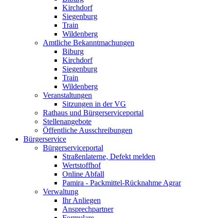
Kirchdorf
Siegenburg
Train
Wildenberg
Amtliche Bekanntmachungen
Biburg
Kirchdorf
Siegenburg
Train
Wildenberg
Veranstaltungen
Sitzungen in der VG
Rathaus und Bürgerserviceportal
Stellenangebote
Öffentliche Ausschreibungen
Bürgerservice
Bürgerserviceportal
Straßenlaterne, Defekt melden
Wertstoffhof
Online Abfall
Pamira - Packmittel-Rücknahme Agrar
Verwaltung
Ihr Anliegen
Ansprechpartner
Formulare