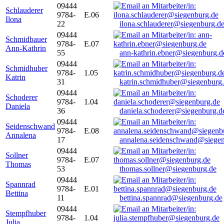
09444
Schlauderer
9784-
E.06
Ilona
22
ilona.schlauderer@siegenburg.d
09444
Schmidbauer
9784-
E.07
Ann-Kathrin
55
ann-kathrin.ebner@siegenburg.d
09444
Schmidhuber
9784-
1.05
Katrin
31
katrin.schmidhuber@siegenburg
09444
Schoderer
9784-
1.04
Daniela
36
daniela.schoderer@siegenburg.d
09444
Seidenschwand
9784-
E.08
Annalena
17
annalena.seidenschwand@siegen
09444
Sollner
9784-
E.07
Thomas
53
thomas.sollner@siegenburg.de
09444
Spannrad
9784-
E.01
Bettina
11
bettina.spannrad@siegenburg.de
09444
Stempfhuber
9784-
1.04
Julia