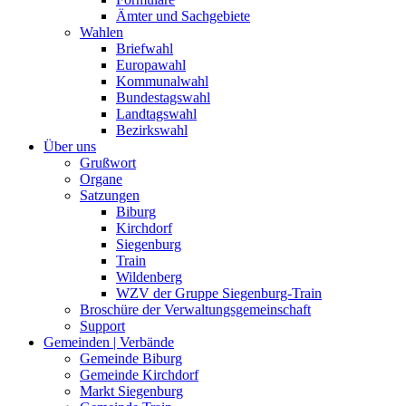
Ämter und Sachgebiete
Wahlen
Briefwahl
Europawahl
Kommunalwahl
Bundestagswahl
Landtagswahl
Bezirkswahl
Über uns
Grußwort
Organe
Satzungen
Biburg
Kirchdorf
Siegenburg
Train
Wildenberg
WZV der Gruppe Siegenburg-Train
Broschüre der Verwaltungsgemeinschaft
Support
Gemeinden | Verbände
Gemeinde Biburg
Gemeinde Kirchdorf
Markt Siegenburg