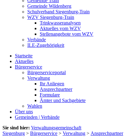
Gemeinde Train
Gemeinde Wildenberg
Schulverband Siegenburg-Train
WZV Siegenburg-Train
Trinkwasseranalysen
Aktuelles vom WZV
Stellenangebote vom WZV
Verbände
ILE-Zugehörigkeit
Startseite
Aktuelles
Bürgerservice
Bürgerserviceportal
Verwaltung
Ihr Anliegen
Ansprechpartner
Formulare
Ämter und Sachgebiete
Wahlen
Über uns
Gemeinden | Verbände
Sie sind hier:
Verwaltungsgemeinschaft
Siegenburg
>
Bürgerservice
>
Verwaltung
>
Ansprechpartner