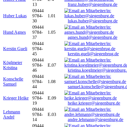
13
franz.huber@siegenburg.de
09444
Huber Lukas
9784-
1.01
30
lukas.huber@siegenburg.de
09444
Hund Agnes
9784-
1.05
37
agnes.hund@siegenburg.de
09444
Kerstin Gueli
9784-
45
kerstin.gueli@siegenbrug.de
09444
Köglmeier
9784-
E.07
Kristina
46
kristina.koeglmeier@siegenburg
09444
Konschelle
9784-
1.08
Samuel
44
samuel.konschelle@siegenburg.
09444
Krieger Heike
9784-
E.09
19
heike.krieger@siegenburg.de
09444
Lehmann
9784-
E.03
André
14
andre.lehmann@siegenburg.de
09444