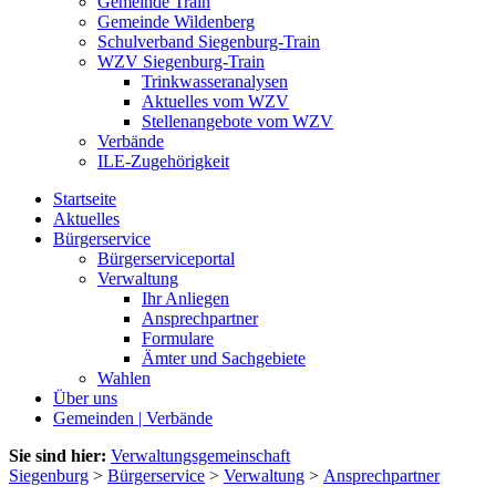
Gemeinde Train
Gemeinde Wildenberg
Schulverband Siegenburg-Train
WZV Siegenburg-Train
Trinkwasseranalysen
Aktuelles vom WZV
Stellenangebote vom WZV
Verbände
ILE-Zugehörigkeit
Startseite
Aktuelles
Bürgerservice
Bürgerserviceportal
Verwaltung
Ihr Anliegen
Ansprechpartner
Formulare
Ämter und Sachgebiete
Wahlen
Über uns
Gemeinden | Verbände
Sie sind hier:
Verwaltungsgemeinschaft
Siegenburg
>
Bürgerservice
>
Verwaltung
>
Ansprechpartner