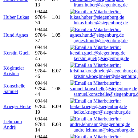
13
franz.huber@siegenburg.de
09444
Huber Lukas
9784-
1.01
30
lukas.huber@siegenburg.de
09444
Hund Agnes
9784-
1.05
37
agnes.hund@siegenburg.de
09444
Kerstin Gueli
9784-
45
kerstin.gueli@siegenbrug.de
09444
Köglmeier
9784-
E.07
Kristina
46
kristina.koeglmeier@siegenburg
09444
Konschelle
9784-
1.08
Samuel
44
samuel.konschelle@siegenburg.
09444
Krieger Heike
9784-
E.09
19
heike.krieger@siegenburg.de
09444
Lehmann
9784-
E.03
André
14
andre.lehmann@siegenburg.de
09444