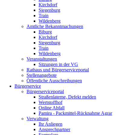
Kirchdorf
Siegenburg
Train
Wildenberg
Amtliche Bekanntmachungen
Biburg
Kirchdorf
Siegenburg
Train
Wildenberg
Veranstaltungen
Sitzungen in der VG
Rathaus und Bürgerserviceportal
Stellenangebote
Öffentliche Ausschreibungen
Bürgerservice
Bürgerserviceportal
Straßenlaterne, Defekt melden
Wertstoffhof
Online Abfall
Pamira - Packmittel-Rücknahme Agrar
Verwaltung
Ihr Anliegen
Ansprechpartner
Formulare