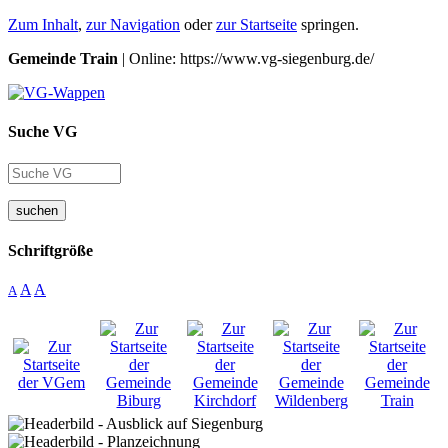
Zum Inhalt
,
zur Navigation
oder
zur Startseite
springen.
Gemeinde Train
| Online: https://www.vg-siegenburg.de/
Suche VG
suchen
Schriftgröße
A
A
A