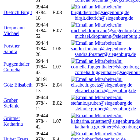
09444
Dietrich Birgit
9784-
E.08
18
birgit.dietrich@siegenburg.de
09444
Dropmann
9784-
E.07
Michael
52
michael.dropmann@siegenburg.
09444
Forstner
9784-
1.06
Sandra
28
sandra.forstner@siegenburg.de
09444
Fuggenthaler
9784-
1.07
Cornelia
43
cornelia.fuggenthaler@siegenbu
08191
Götz Elisabeth
9784-
E.04
13
elisabeth.goetz@siegenburg.de
09444
Gruber
9784-
E.02
Stefanie
12
stefanie.gruber@siegenburg.de
09444
Grüttner
9784-
1.07
Katharina
42
katharina.gruettner@siegenburg.
09444
Huber Franz
9784-
E 4