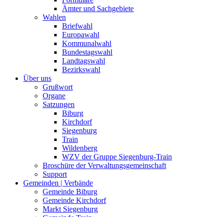
Ämter und Sachgebiete
Wahlen
Briefwahl
Europawahl
Kommunalwahl
Bundestagswahl
Landtagswahl
Bezirkswahl
Über uns
Grußwort
Organe
Satzungen
Biburg
Kirchdorf
Siegenburg
Train
Wildenberg
WZV der Gruppe Siegenburg-Train
Broschüre der Verwaltungsgemeinschaft
Support
Gemeinden | Verbände
Gemeinde Biburg
Gemeinde Kirchdorf
Markt Siegenburg