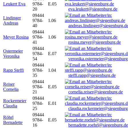
Leukert Eva
9784-
E.05
20
eva.leukert@siegenburg.de
09444
Lindinger
9784-
1.06
Andreas
40
andreas.lindinger@siegenburg.d
09444
Meyer Rosina
9784-
1.06
41
rosina.meyer@siegenburg.de
09444
Ostermeier
9784-
E.07
Veronika
54
veronika.ostermeier@siegenburg
09444
Rapp Steffi
9784-
1.04
35
steffi.rapp@siegenburg.de
09444
Reiser
9784-
E.05
Cornelia
21
cornelia.reiser@siegenburg.de
09444
Rockermeier
9784-
E.01
Claudia
25
claudia.rockermeier@siegenburg
09444
Röhrl
9784-
E.05
Bernadette
16
bernadette.roehrl@siegenburg.de