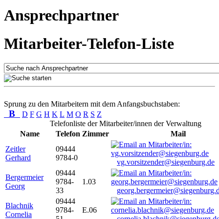
Ansprechpartner
Mitarbeiter-Telefon-Liste
Sprung zu den Mitarbeitern mit dem Anfangsbuchstaben:
B
D
F
G
H
K
L
M
O
R
S
Z
Telefonliste der Mitarbeiter/innen der Verwaltung
Name
Telefon
Zimmer
Mail
Zeitler
09444
Gerhard
9784-0
vg.vorsitzender@siegenburg.de
09444
Bergermeier
9784-
1.03
Georg
33
georg.bergermeier@siegenburg.
09444
Blachnik
9784-
E.06
Cornelia
51
cornelia.blachnik@siegenburg.d