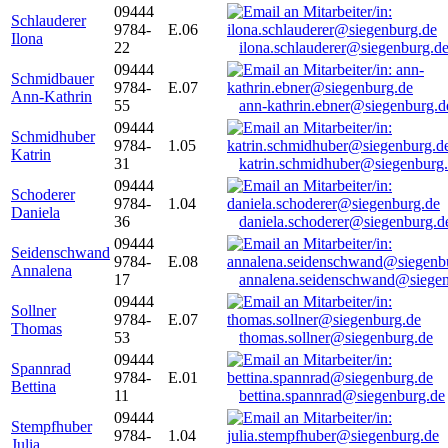
09444
Schlauderer
9784-
E.06
Ilona
22
ilona.schlauderer@siegenburg.d
09444
Schmidbauer
9784-
E.07
Ann-Kathrin
55
ann-kathrin.ebner@siegenburg.d
09444
Schmidhuber
9784-
1.05
Katrin
31
katrin.schmidhuber@siegenburg
09444
Schoderer
9784-
1.04
Daniela
36
daniela.schoderer@siegenburg.d
09444
Seidenschwand
9784-
E.08
Annalena
17
annalena.seidenschwand@siegen
09444
Sollner
9784-
E.07
Thomas
53
thomas.sollner@siegenburg.de
09444
Spannrad
9784-
E.01
Bettina
11
bettina.spannrad@siegenburg.de
09444
Stempfhuber
9784-
1.04
Julia